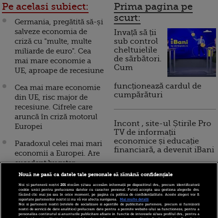
Pe acelasi subiect:
Prima pagina pe
scurt:
Germania, pregătită să-și
salveze economia de
Invață să ții
criză cu "multe, multe
sub control
cheltuielile
miliarde de euro". Cea
de sărbători.
mai mare economie a
Cum
UE, aproape de recesiune
funcționează cardul de
Cea mai mare economie
cumpărături
din UE, risc major de
recesiune. Cifrele care
aruncă în criză motorul
Incont , site-ul Știrile Pro
Europei
TV de informații
economice și educație
Paradoxul celei mai mari
financiară, a devenit iBani
economii a Europei. Are
excedent bugetar
echivalent cu 2,7% din
Nouă ne pasă ca datele tale personale să rămână confidențiale
10 reguli pentru decizii
PIB, dar se îndreaptă spre
Noi și partenerii noștri
201
stocăm și/sau accesăm informații pe dispozitivul dvs., precum identificatorii
financiare inteligente
cookie unici pentru prelucrarea datelor cu caracter personal. Puteți accepta sau gestiona alegerile dvs.
recesiune
făcând clic mai jos sau în orice moment, pe pagina cu politica de confidențialitate. Aceste alegeri vor fi
raportate partenerilor noștri și nu vă vor afecta navigarea.
Mai multe detalii
Noi si partenerii nostri (retelele de socializare si agentiile de publicitate partenere, precum si furnizorii
Cea mai mare economie
nostri de servicii de date analitice) prelucram date pentru a permite website-ului sa functioneze, pentru a
personaliza continutul si anunturile publicitare afisate in functie de interesele si/sau profilul dvs., pentru a