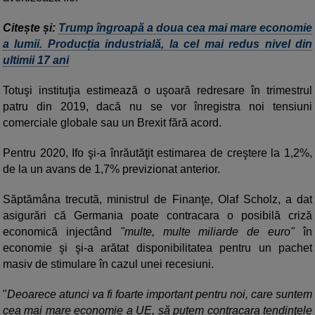
Citește și:
Trump îngroapă a doua cea mai mare economie
a lumii. Producția industrială, la cel mai redus nivel din
ultimii 17 ani
Totuşi instituţia estimează o uşoară redresare în trimestrul
patru din 2019, dacă nu se vor înregistra noi tensiuni
comerciale globale sau un Brexit fără acord.
Pentru 2020, Ifo şi-a înrăutăţit estimarea de creştere la 1,2%,
de la un avans de 1,7% previzionat anterior.
Săptămâna trecută, ministrul de Finanţe, Olaf Scholz, a dat
asigurări că Germania poate contracara o posibilă criză
economică injectând
"multe, multe miliarde de euro"
în
economie şi şi-a arătat disponibilitatea pentru un pachet
masiv de stimulare în cazul unei recesiuni.
"
Deoarece atunci va fi foarte important pentru noi, care suntem
cea mai mare economie a UE, să putem contracara tendinţele