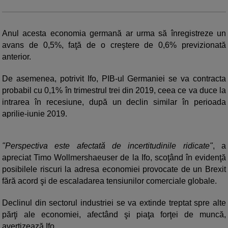
Anul acesta economia germană ar urma să înregistreze un
avans de 0,5%, faţă de o creştere de 0,6% previzionată
anterior.
De asemenea, potrivit Ifo, PIB-ul Germaniei se va contracta
probabil cu 0,1% în trimestrul trei din 2019, ceea ce va duce la
intrarea în recesiune, după un declin similar în perioada
aprilie-iunie 2019.
"Perspectiva este afectată de incertitudinile ridicate"
, a
apreciat Timo Wollmershaeuser de la Ifo, scoţând în evidenţă
posibilele riscuri la adresa economiei provocate de un Brexit
fără acord şi de escaladarea tensiunilor comerciale globale.
Declinul din sectorul industriei se va extinde treptat spre alte
părţi ale economiei, afectând şi piaţa forţei de muncă,
avertizează Ifo.