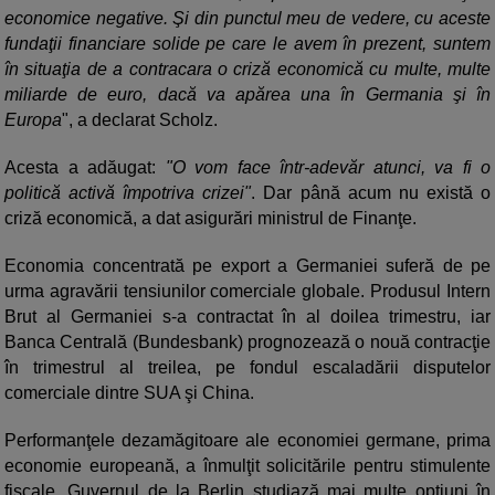
economice negative. Şi din punctul meu de vedere, cu aceste
fundaţii financiare solide pe care le avem în prezent, suntem
în situaţia de a contracara o criză economică cu multe, multe
miliarde de euro, dacă va apărea una în Germania şi în
Europa
", a declarat Scholz.
Acesta a adăugat:
"O vom face într-adevăr atunci, va fi o
politică activă împotriva crizei"
. Dar până acum nu există o
criză economică, a dat asigurări ministrul de Finanţe.
Economia concentrată pe export a Germaniei suferă de pe
urma agravării tensiunilor comerciale globale. Produsul Intern
Brut al Germaniei s-a contractat în al doilea trimestru, iar
Banca Centrală (Bundesbank) prognozează o nouă contracţie
în trimestrul al treilea, pe fondul escaladării disputelor
comerciale dintre SUA şi China.
Performanţele dezamăgitoare ale economiei germane, prima
economie europeană, a înmulţit solicitările pentru stimulente
fiscale. Guvernul de la Berlin studiază mai multe opţiuni în