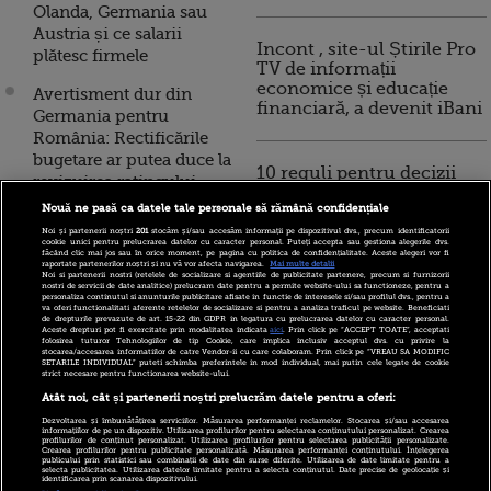
Olanda, Germania sau
Austria și ce salarii
Incont , site-ul Știrile Pro
plătesc firmele
TV de informații
economice și educație
Avertisment dur din
financiară, a devenit iBani
Germania pentru
România: Rectificările
bugetare ar putea duce la
10 reguli pentru decizii
revizuirea ratingului
financiare inteligente
suveran al țării
Nouă ne pasă ca datele tale personale să rămână confidențiale
Noi și partenerii noștri
201
stocăm și/sau accesăm informații pe dispozitivul dvs., precum identificatorii
Fitch a retrogradat
cookie unici pentru prelucrarea datelor cu caracter personal. Puteți accepta sau gestiona alegerile dvs.
făcând clic mai jos sau în orice moment, pe pagina cu politica de confidențialitate. Aceste alegeri vor fi
Vodafone, după
raportate partenerilor noștri și nu vă vor afecta navigarea.
Mai multe detalii
Noi si partenerii nostri (retelele de socializare si agentiile de publicitate partenere, precum si furnizorii
preluarea activelor
nostri de servicii de date analitice) prelucram date pentru a permite website-ului sa functioneze, pentru a
personaliza continutul si anunturile publicitare afisate in functie de interesele si/sau profilul dvs., pentru a
Liberty Global din
va oferi functionalitati aferente retelelor de socializare si pentru a analiza traficul pe website. Beneficiati
de drepturile prevazute de art. 15-22 din GDPR in legatura cu prelucrarea datelor cu caracter personal.
Germania, Cehia,
Aceste drepturi pot fi exercitate prin modalitatea indicata
aici
. Prin click pe “ACCEPT TOATE”, acceptati
folosirea tuturor Tehnologiilor de tip Cookie, care implica inclusiv acceptul dvs. cu privire la
Ungaria şi România
stocarea/accesarea informatiilor de catre Vendor-ii cu care colaboram. Prin click pe “VREAU SA MODIFIC
SETARILE INDIVIDUAL” puteti schimba preferintele in mod individual, mai putin cele legate de cookie
strict necesare pentru functionarea website-ului.
Sute de joburi pentru
Atât noi, cât și partenerii noștri prelucrăm datele pentru a oferi:
români în străinătate,
Dezvoltarea și îmbunătățirea serviciilor. Măsurarea performanței reclamelor. Stocarea și/sau accesarea
cele mai multe în Olanda
informațiilor de pe un dispozitiv. Utilizarea profilurilor pentru selectarea conținutului personalizat. Crearea
profilurilor de conținut personalizat. Utilizarea profilurilor pentru selectarea publicității personalizate.
Crearea profilurilor pentru publicitate personalizată. Măsurarea performanței conținutului. Înțelegerea
și Germania. Ce angajați
publicului prin statistici sau combinații de date din surse diferite. Utilizarea de date limitate pentru a
selecta publicitatea. Utilizarea datelor limitate pentru a selecta conținutul. Date precise de geolocație și
caută firmele
identificarea prin scanarea dispozitivului.