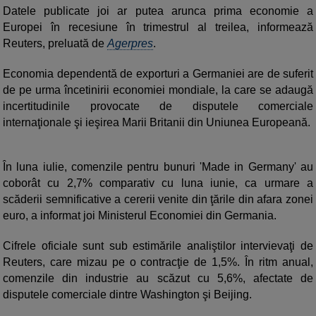
Datele publicate joi ar putea arunca prima economie a
Europei în recesiune în trimestrul al treilea, informează
Reuters, preluată de
Agerpres
.
Economia dependentă de exporturi a Germaniei are de suferit
de pe urma încetinirii economiei mondiale, la care se adaugă
incertitudinile provocate de disputele comerciale
internaţionale şi ieşirea Marii Britanii din Uniunea Europeană.
În luna iulie, comenzile pentru bunuri 'Made in Germany' au
coborât cu 2,7% comparativ cu luna iunie, ca urmare a
scăderii semnificative a cererii venite din ţările din afara zonei
euro, a informat joi Ministerul Economiei din Germania.
Cifrele oficiale sunt sub estimările analiştilor intervievaţi de
Reuters, care mizau pe o contracţie de 1,5%. În ritm anual,
comenzile din industrie au scăzut cu 5,6%, afectate de
disputele comerciale dintre Washington şi Beijing.