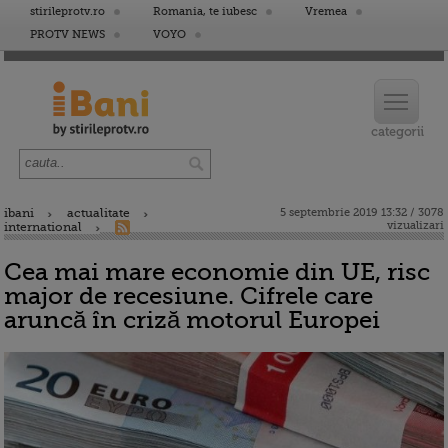
stirileprotv.ro
Romania, te iubesc
Vremea
PROTV NEWS
VOYO
ibani
actualitate
5 septembrie 2019 13:32 / 3078
vizualizari
international
Cea mai mare economie din UE, risc
major de recesiune. Cifrele care
aruncă în criză motorul Europei