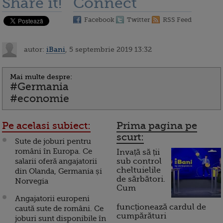
Share it!
Connect
Facebook
Twitter
RSS Feed
autor:
iBani
, 5 septembrie 2019 13:32
Mai multe despre:
#Germania
#economie
Pe acelasi subiect:
Prima pagina pe
scurt:
Sute de joburi pentru
români în Europa. Ce
Invață să ții
salarii oferă angajatorii
sub control
cheltuielile
din Olanda, Germania și
de sărbători.
Norvegia
Cum
Angajatorii europeni
funcționează cardul de
caută sute de români. Ce
cumpărături
joburi sunt disponibile în