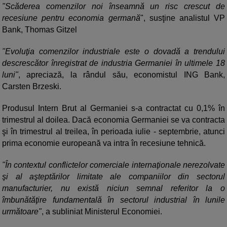
"Scăderea comenzilor noi înseamnă un risc crescut de
recesiune pentru economia germană
", susţine analistul VP
Bank, Thomas Gitzel
"Evoluţia comenzilor industriale este o dovadă a trendului
descrescător înregistrat de industria Germaniei în ultimele 18
luni"
, apreciază, la rândul său, economistul ING Bank,
Carsten Brzeski.
Produsul Intern Brut al Germaniei s-a contractat cu 0,1% în
trimestrul al doilea. Dacă economia Germaniei se va contracta
şi în trimestrul al treilea, în perioada iulie - septembrie, atunci
prima economie europeană va intra în recesiune tehnică.
"În contextul conflictelor comerciale internaţionale nerezolvate
şi al aşteptărilor limitate ale companiilor din sectorul
manufacturier, nu există niciun semnal referitor la o
îmbunătăţire fundamentală în sectorul industrial în lunile
următoare"
, a subliniat Ministerul Economiei.