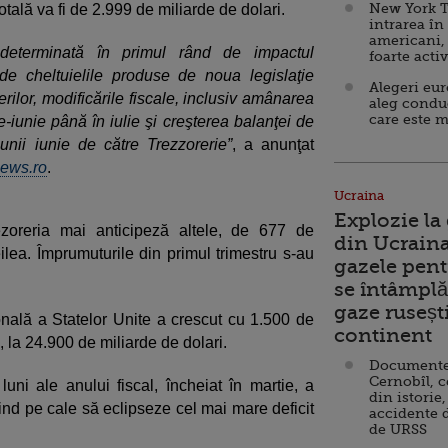
New York T
otală va fi de 2.999 de miliarde de dolari.
intrarea în
americani,
e determinată în primul rând de impactul
foarte acti
e cheltuielile produse de noua legislaţie
Alegeri eu
erilor, modificările fiscale, inclusiv amânarea
aleg condu
care este m
ie-iunie până în iulie şi creşterea balanţei de
unii iunie de către Trezzorerie”
, a anunţat
ews.ro
.
Ucraina
Explozie la
zoreria mai anticipeză altele, de 677 de
din Ucraina
reilea. Împrumuturile din primul trimestru s-au
gazele pent
se întâmplă 
gaze ruseșt
onală a Statelor Unite a crescut cu 1.500 de
continent
, la 24.900 de miliarde de dolari.
Documente d
Cernobîl, c
luni ale anului fiscal, încheiat în martie, a
din istorie,
fiind pe cale să eclipseze cel mai mare deficit
accidente 
de URSS