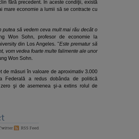
lin fără precedent. În aceste condiţii, există
ai mare economie a lumii să se contracte cu
m putea să vedem ceva mult mai rău decât o
Sung Won Sohn, profesor de economie la
versity din Los Angeles. "
Este prematur să
t, vom vedea foarte multe falimente ale unor
Sung Won Sohn.
 de măsuri în valoare de aproximativ 3.000
va Federală a redus dobânda de politică
 zero şi de asemenea şi-a extins rolul de
t
Twitter
RSS Feed