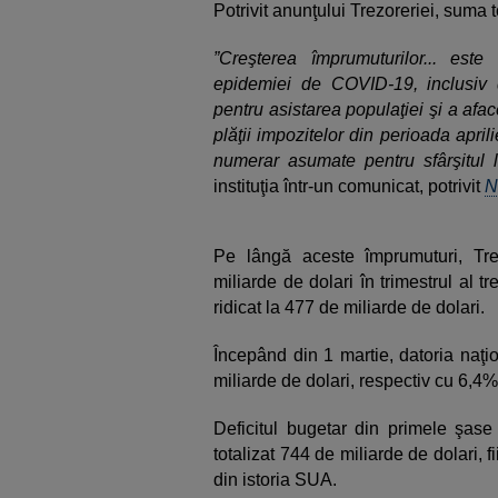
Potrivit anunţului Trezoreriei, suma t
”Creşterea împrumuturilor... est
epidemiei de COVID-19, inclusiv d
pentru asistarea populaţiei şi a afac
plăţii impozitelor din perioada april
numerar asumate pentru sfârşitul l
instituţia într-un comunicat, potrivit
N
Pe lângă aceste împrumuturi, Tre
miliarde de dolari în trimestrul al t
ridicat la 477 de miliarde de dolari.
Începând din 1 martie, datoria naţi
miliarde de dolari, respectiv cu 6,4%
Deficitul bugetar din primele şase 
totalizat 744 de miliarde de dolari, 
din istoria SUA.