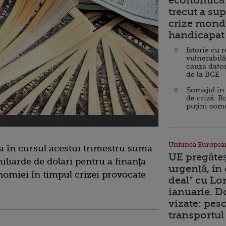
economică 
trecut a sup
crize mondi
handicapat 
Istorie cu 
vulnerabilă
cauza dator
de la BCE
Șomajul în 
de criză. R
puțini șom
Uniunea Europea
 în cursul acestui trimestru suma
UE pregăte
liarde de dolari pentru a finanţa
urgență, în
nomiei în timpul crizei provocate
deal” cu Lo
.
ianuarie. 
vizate: pesc
transportul 