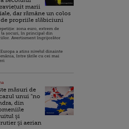
a secolului
raviețuit marii
ale, dar rămâne un colos
de propriile slăbiciuni
repetiție: zona euro, extrem de
 la șocuri, în principal din
iilor. Avertisment îngrijorător
Europa a atins nivelul dinainte
omânia, între țările cu cei mai
eri
na
ște măsuri de
 cazul unui ”no
ndra, din
Domeniile
uitul şi
rutier şi aerian