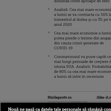
dobânda cheie aproape de zero
Analiză: Cea mai mare econom
a lumii se va contracta cu 30% î
trimestrul al doilea şi cu 5% pe t
anul 2020
Cea mai mare economie a lumii
putea pierde o treime din angaja
din cauza crizei generate de
COVID-19
Coronavirusul va pune capăt ce
mai lungi perioade de creştere 
istoria SUA. Analiști: Probabilit
de 80% ca cea mai mare econo
a lumii să intre în recesiune
Stirileprotv.ro
ilike-it.
Nouă ne pasă ca datele tale personale să rămână con