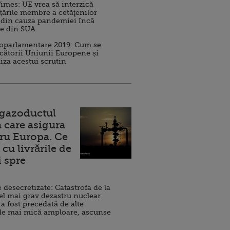
imes: UE vrea să interzică
 țările membre a cetăţenilor
 din cauza pandemiei încă
ve din SUA
roparlamentare 2019: Cum se
cătorii Uniunii Europene și
iza acestui scrutin
 gazoductul
 care asigura
ru Europa. Ce
cu livrările de
i spre
esecretizate: Catastrofa de la
el mai grav dezastru nuclear
 a fost precedată de alte
de mai mică amploare, ascunse