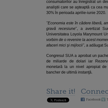
consumatorilor au înregistrat un dec
analiştii care se aşteaptă ca cea m
30% în perioada aprilie-iunie 2020.
"Economia este în cădere liberă, a
gravă recesiune
", a avertizat 
Universitatea Loyola Marymount Uni
vorbim de o revenire la acest momen
afaceri mici şi mijlocii"
, a adăugat 
Congresul SUA a aprobat un pachet
de miliarde de dolari iar Rezer
monetară la un nivel apropiat de
bancher de ultimă instanţă.
Share it!
Connec
Facebook