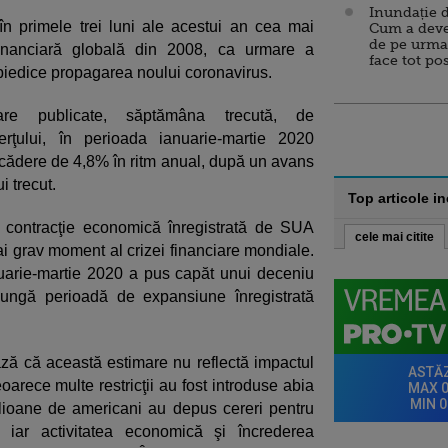
Inundație d
n primele trei luni ale acestui an cea mai
Cum a deve
de pe urma
financiară globală din 2008, ca urmare a
face tot po
mpiedice propagarea noului coronavirus.
nare publicate, săptămâna trecută, de
ţului, în perioada ianuarie-martie 2020
 scădere de 4,8% în ritm anual, după un avans
i trecut.
Top articole i
 contracţie economică înregistrată de SUA
cele mai citite
ai grav moment al crizei financiare mondiale.
nuarie-martie 2020 a pus capăt unui deceniu
ungă perioadă de expansiune înregistrată
ează că această estimare nu reflectă impactul
arece multe restricţii au fost introduse abia
ilioane de americani au depus cereri pentru
iar activitatea economică şi încrederea