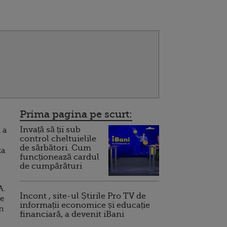
Prima pagina pe scurt:
Invață să ții sub
 a
control cheltuielile
de sărbători. Cum
za
funcționează cardul
de cumpărături
A.
Incont , site-ul Știrile Pro TV de
re
informații economice și educație
n
financiară, a devenit iBani