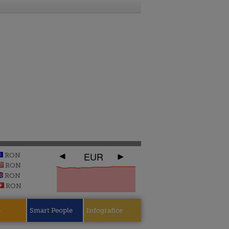
EUR
RON
RON
RON
RON
e
Smart People
Infografice