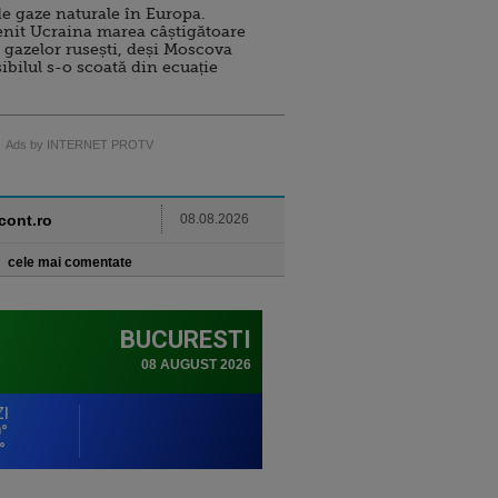
e gaze naturale în Europa.
nit Ucraina marea câștigătoare
 gazelor rusești, deși Moscova
sibilul s-o scoată din ecuație
Ads by INTERNET PROTV
ncont.ro
08.08.2026
cele mai comentate