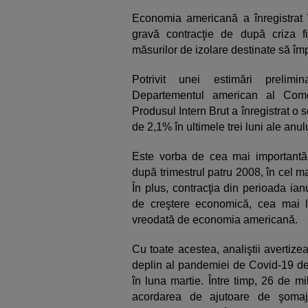
Economia americană a înregistrat î
gravă contracţie de după criza 
măsurilor de izolare destinate să î
Potrivit unei estimări prelimi
Departementul american al Comer
Produsul Intern Brut a înregistrat o
de 2,1% în ultimele trei luni ale anulu
Este vorba de cea mai importantă
după trimestrul patru 2008, în cel m
În plus, contracţia din perioada ia
de creştere economică, cea mai l
vreodată de economia americană.
Cu toate acestea, analiştii avertiz
deplin al pandemiei de Covid-19 deo
în luna martie. Între timp, 26 de m
acordarea de ajutoare de şomaj 