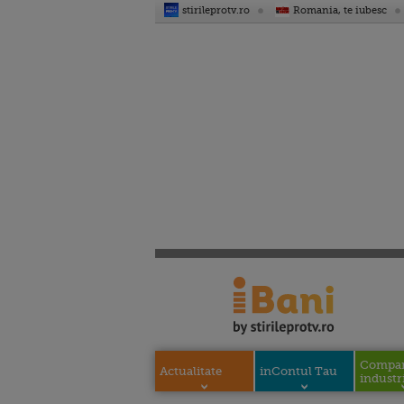
stirileprotv.ro
Romania, te iubesc
Compani
Actualitate
inContul Tau
industri