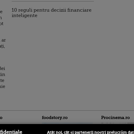
10 reguli pentru decizii financiare
ie
inteligente
n
ot
 ar
ți,
lei
din
ate
mie
ro
foodstory.ro
Procinema.ro
fidențiale
Atât noi, cât și partenerii noștri prelucrăm dat