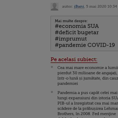
autor:
iBani
, 5 mai 2020 10:34
Mai multe despre:
#economia SUA
#deficit bugetar
#imprumut
#pandemie COVID-19
Pe acelasi subiect:
Cea mai mare economie a lumii
pierdut 30 milioane de angajați,
într-o lună și jumătate, din cau
pandemiei
Pandemia a pus capăt celei mai
lungi expansiuni din istoria SU
PIB-ul a înregistrat cea mai ma
scădere de la prăbușirea Lehma
Brothers, în 2008. Fed menţine