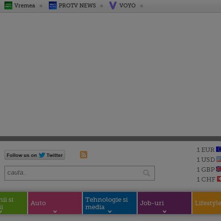
Vremea
PROTV NEWS
VOYO
1 EUR
1 USD
1 GBP
1 CHF
i si
Tehnologie si
Auto
Job-uri
Lifestyl
i
media