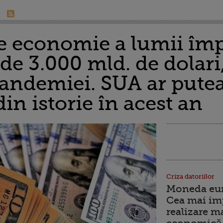
e economie a lumii î
e 3.000 mld. de dolari
pandemiei. SUA ar putea
din istorie în acest an
Criza datoriilor
Moneda euro
Cea mai im
realizare m