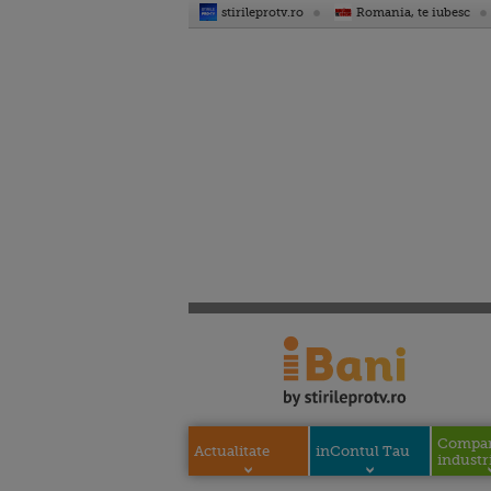
stirileprotv.ro
Romania, te iubesc
Compani
Actualitate
inContul Tau
industri