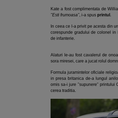
Kate a fost complimentata de Willia
"Esti frumoasa"
, i-a spus
printul
.
In ceea ce l-a privit pe acesta din ur
corespunde gradului de colonel in 
de infanterie.
Alaturi le-au fost cavalerul de ono
sora miresei, care a jucat rolul dom
Formula juramintelor oficiale religi
in presa britanica de-a lungul anil
omis sa-i jure "supunere" printului
cerea traditia.