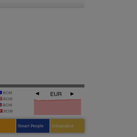
EUR
RON
RON
RON
RON
e
Smart People
Infografice