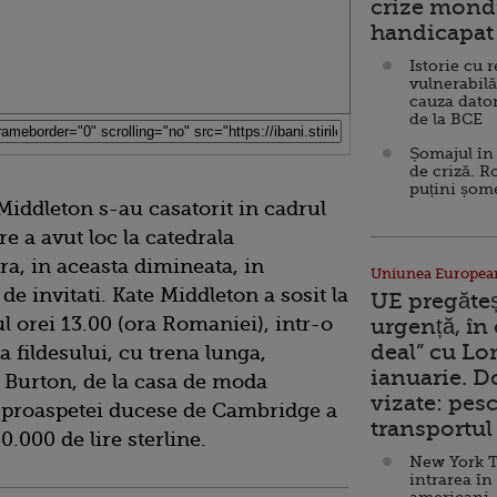
crize mondi
handicapat 
Istorie cu 
vulnerabilă
cauza dator
de la BCE
Șomajul în 
de criză. R
puțini șom
Middleton s-au casatorit in cadrul
e a avut loc la catedrala
a, in aceasta dimineata, in
Uniunea Europea
e invitati. Kate Middleton a sosit la
UE pregăte
l orei 13.00 (ora Romaniei), intr-o
urgență, în
deal” cu Lo
 fildesului, cu trena lunga,
ianuarie. 
 Burton, de la casa de moda
vizate: pesc
proaspetei ducese de Cambridge a
transportul 
0.000 de lire sterline.
New York T
intrarea în