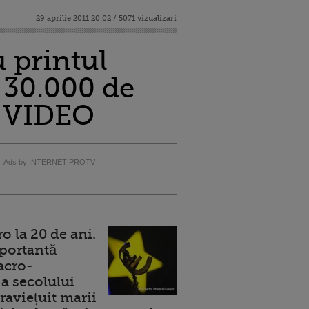
29 aprilie 2011 20:02 / 5071 vizualizari
 printul
 30.000 de
e VIDEO
Ads by INTERNET PROTV
 la 20 de ani.
portantă
acro-
a secolului
raviețuit marii