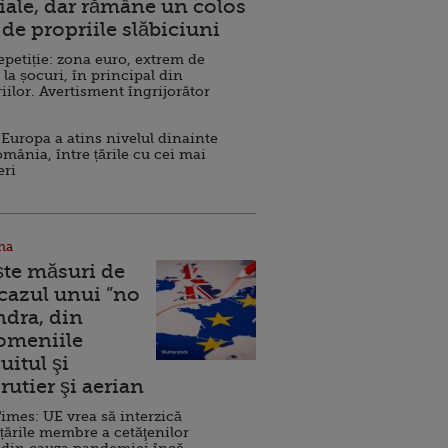
ale, dar rămâne un colos
de propriile slăbiciuni
repetiție: zona euro, extrem de
 la șocuri, în principal din
iilor. Avertisment îngrijorător
Europa a atins nivelul dinainte
omânia, între țările cu cei mai
eri
na
ște măsuri de
 cazul unui ”no
ndra, din
Domeniile
uitul şi
rutier şi aerian
imes: UE vrea să interzică
 țările membre a cetăţenilor