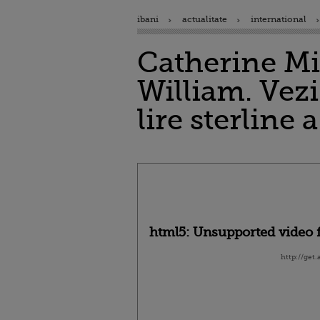
ibani
actualitate
international
Catherine Mid
William. Vezi
lire sterlin
html5: Unsupported video f
http://get