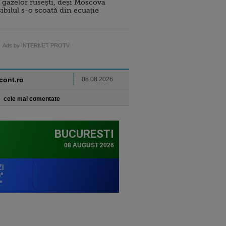
 gazelor rusești, deși Moscova
sibilul s-o scoată din ecuație
Ads by INTERNET PROTV
ncont.ro
08.08.2026
cele mai comentate