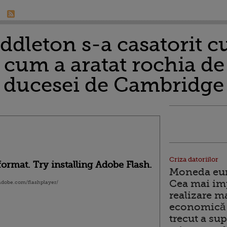
dleton s-a casatorit cu
 cum a aratat rochia de
e a ducesei de Cambridg
Criza datoriilor
ormat. Try installing Adobe Flash.
Moneda euro
Cea mai im
.adobe.com/flashplayer/
realizare m
economică 
trecut a sup