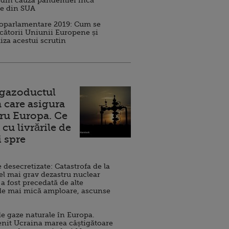
 din cauza pandemiei încă
ve din SUA
roparlamentare 2019: Cum se
cătorii Uniunii Europene și
iza acestui scrutin
 gazoductul
 care asigura
ru Europa. Ce
cu livrările de
i spre
esecretizate: Catastrofa de la
el mai grav dezastru nuclear
 a fost precedată de alte
de mai mică amploare, ascunse
e gaze naturale în Europa.
nit Ucraina marea câștigătoare