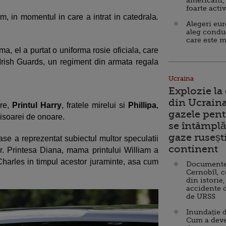
americani,
foarte acti
m, in momentul in care a intrat in catedrala
.
Alegeri eu
aleg condu
care este m
ma, el a purtat o uniforma rosie oficiala, care
Irish Guards, un regiment din armata regala
Ucraina
Explozie la
din Ucraina
are,
Printul Harry
, fratele mirelui si
Phillipa
,
gazele pent
nisoarei de onoare.
se întâmplă 
gaze ruseșt
oase a reprezentat subiectul multor speculatii
continent
or. Printesa Diana, mama printului William a
 Charles in timpul acestor juraminte, asa cum
Documente d
Cernobîl, c
din istorie,
accidente 
de URSS
Inundație d
Cum a deve