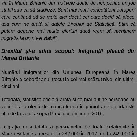
vin în Marea Britanie din motivele dorite de noi: pentru un job
stabil sau ca să studieze. Sunt mai mulți concetățeni europeni
care continuă să se mute aici decât cei care decid să plece,
așa cum ne arată și datele Biroului de Statistică. Știm că
putem depune mai multe eforturi dacă vrem să menținem
migrația la un nivel stabil”.
Brexitul și-a atins scopul: Imigranții pleacă din
Marea Britanie
Numărul imigranţilor din Uniunea Europeană în Marea
Britanie a coborât anul trecut la cel mai scăzut nivel din ultimii
cinci ani.
Totodată, statistica oficială arată și că mai puţine persoane au
venit fără o ofertă de muncă fermă în primul an calendaristic
plin de la votul asupra Brexitului din iunie 2016.
Imigraţia netă totală a persoanelor de toate cetăţeniile în
Marea Britanie a crescut la 282.000 în 2017, de la 249.000 în