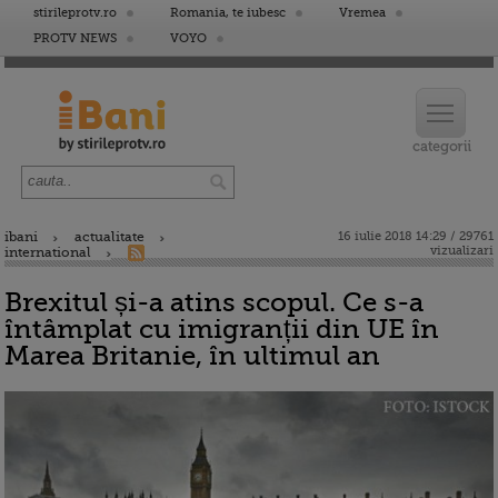
stirileprotv.ro
Romania, te iubesc
Vremea
PROTV NEWS
VOYO
ibani
actualitate
16 iulie 2018 14:29 / 29761
vizualizari
international
Brexitul și-a atins scopul. Ce s-a
întâmplat cu imigranții din UE în
Marea Britanie, în ultimul an