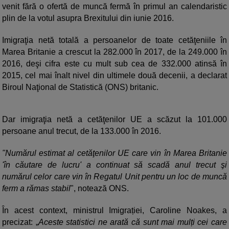
venit fără o ofertă de muncă fermă în primul an calendaristic
plin de la votul asupra Brexitului din iunie 2016.
Imigraţia netă totală a persoanelor de toate cetăţeniile în
Marea Britanie a crescut la 282.000 în 2017, de la 249.000 în
2016, deşi cifra este cu mult sub cea de 332.000 atinsă în
2015, cel mai înalt nivel din ultimele două decenii, a declarat
Biroul Naţional de Statistică (ONS) britanic.
Dar imigraţia netă a cetăţenilor UE a scăzut la 101.000
persoane anul trecut, de la 133.000 în 2016.
"Numărul estimat al cetăţenilor UE care vin în Marea Britanie
'în căutare de lucru' a continuat să scadă anul trecut şi
numărul celor care vin în Regatul Unit pentru un loc de muncă
ferm a rămas stabil
", notează ONS.
În acest context, ministrul Imigrației, Caroline Noakes, a
precizat: „
Aceste statistici ne arată că sunt mai mulți cei care