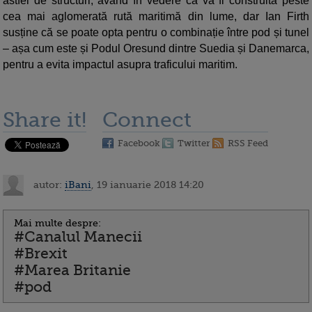
astfel de structuri, având în vedere că va fi construită peste
cea mai aglomerată rută maritimă din lume, dar Ian Firth
susține că se poate opta pentru o combinație între pod și tunel
– așa cum este și Podul Oresund dintre Suedia și Danemarca,
pentru a evita impactul asupra traficului maritim.
Share it!
Connect
Facebook
Twitter
RSS Feed
autor:
iBani
, 19 ianuarie 2018 14:20
Mai multe despre:
#Canalul Manecii
#Brexit
#Marea Britanie
#pod