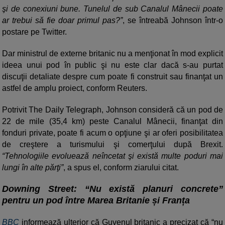
şi de conexiuni bune. Tunelul de sub Canalul Mânecii poate
ar trebui să fie doar primul pas?”
, se întreabă Johnson într-o
postare pe Twitter.
Dar ministrul de externe britanic nu a menţionat în mod explicit
ideea unui pod în public şi nu este clar dacă s-au purtat
discuţii detaliate despre cum poate fi construit sau finanţat un
astfel de amplu proiect, conform Reuters.
Potrivit The Daily Telegraph, Johnson consideră că un pod de
22 de mile (35,4 km) peste Canalul Mânecii, finanţat din
fonduri private, poate fi acum o opţiune şi ar oferi posibilitatea
de creştere a turismului şi comerţului după Brexit.
“Tehnologiile evoluează neîncetat şi există multe poduri mai
lungi în alte părţi”
, a spus el, conform ziarului citat.
Downing Street: “Nu există planuri concrete”
pentru un pod între Marea Britanie și Franța
BBC
informează ulterior că Guvenul britanic a precizat că “nu