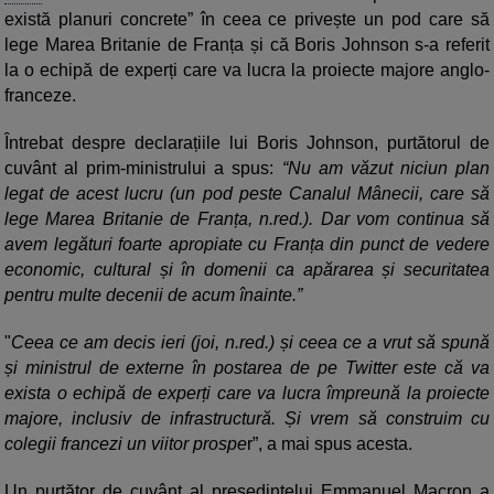
există planuri concrete” în ceea ce privește un pod care să
lege Marea Britanie de Franța și că Boris Johnson s-a referit
la o echipă de experți care va lucra la proiecte majore anglo-
franceze.
Întrebat despre declarațiile lui Boris Johnson, purtătorul de
cuvânt al prim-ministrului a spus:
“Nu am văzut niciun plan
legat de acest lucru (un pod peste Canalul Mânecii, care să
lege Marea Britanie de Franța, n.red.). Dar vom continua să
avem legături foarte apropiate cu Franța din punct de vedere
economic, cultural și în domenii ca apărarea și securitatea
pentru multe decenii de acum înainte.”
"
Ceea ce am decis ieri (joi, n.red.) și ceea ce a vrut să spună
și ministrul de externe în postarea de pe Twitter este că va
exista o echipă de experți care va lucra împreună la proiecte
majore, inclusiv de infrastructură. Și vrem să construim cu
colegii francezi un viitor prospe
r”, a mai spus acesta.
Un purtător de cuvânt al președintelui Emmanuel Macron a