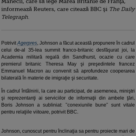
Mânecii, care să lege Marea Britanie de Franţa,
informează Reuters, care citează BBC şi
The Daily
Telegraph
.
Potrivit
Agerpres
, Johnson a făcut această propunere în cadrul
celui de-al 35-lea summit franco-britanic desfăşurat joi, la
Academia militară regală din Sandhurst, ocazie cu care
premierul britanic Theresa May şi preşedintele francez
Emmanuel Macron au convenit să aprofundeze cooperarea
bilaterală în materie de imigraţie şi securitate.
În cadrul întâlnirii, la care au participat, de asemenea, miniştri
şi reprezentanţi ai serviciilor de informaţii din ambele ţări,
Boris Johnson a subliniat: "conexiunile bune" sunt vitale
pentru relaţiile viitoare, potrivit BBC.
Johnson, cunoscut pentru înclinaţia sa pentru proiecte mari de