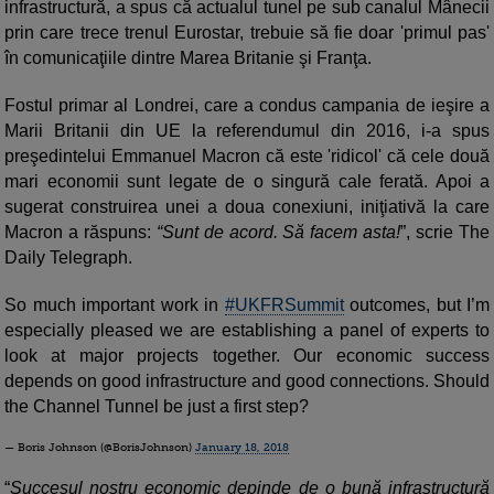
infrastructură, a spus că actualul tunel pe sub canalul Mânecii
prin care trece trenul Eurostar, trebuie să fie doar 'primul pas'
în comunicaţiile dintre Marea Britanie şi Franţa.
Fostul primar al Londrei, care a condus campania de ieşire a
Marii Britanii din UE la referendumul din 2016, i-a spus
preşedintelui Emmanuel Macron că este 'ridicol' că cele două
mari economii sunt legate de o singură cale ferată. Apoi a
sugerat construirea unei a doua conexiuni, iniţiativă la care
Macron a răspuns:
“Sunt de acord. Să facem asta!
”, scrie The
Daily Telegraph.
So much important work in
#UKFRSummit
outcomes, but I’m
especially pleased we are establishing a panel of experts to
look at major projects together. Our economic success
depends on good infrastructure and good connections. Should
the Channel Tunnel be just a first step?
— Boris Johnson (@BorisJohnson)
January 18, 2018
“
Succesul nostru economic depinde de o bună infrastructură