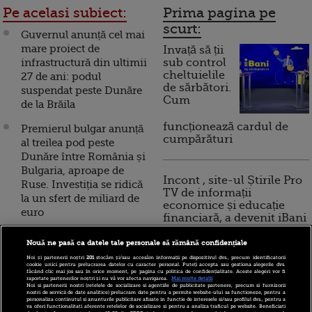
Pe acelasi subiect:
Prima pagina pe
scurt:
Guvernul anunță cel mai
mare proiect de
Invață să ții
infrastructură din ultimii
sub control
cheltuielile
27 de ani: podul
de sărbători.
suspendat peste Dunăre
Cum
de la Brăila
funcționează cardul de
Premierul bulgar anunță
cumpărături
al treilea pod peste
Dunăre între România și
Bulgaria, aproape de
Incont , site-ul Știrile Pro
Ruse. Investiția se ridică
TV de informații
la un sfert de miliard de
economice și educație
euro
financiară, a devenit iBani
Scoțienii au inaugurat cel
Nouă ne pasă ca datele tale personale să rămână confidențiale
mai lung pod suspendat
10 reguli pentru decizii
Noi și partenerii noștri
201
stocăm și/sau accesăm informații pe dispozitivul dvs., precum identificatorii
din lume, care
cookie unici pentru prelucrarea datelor cu caracter personal. Puteți accepta sau gestiona alegerile dvs.
financiare inteligente
făcând clic mai jos sau în orice moment, pe pagina cu politica de confidențialitate. Aceste alegeri vor fi
traversează estuarul
raportate partenerilor noștri și nu vă vor afecta navigarea.
Mai multe detalii
Noi si partenerii nostri (retelele de socializare si agentiile de publicitate partenere, precum si furnizorii
Forth
nostri de servicii de date analitice) prelucram date pentru a permite website-ului sa functioneze, pentru a
personaliza continutul si anunturile publicitare afisate in functie de interesele si/sau profilul dvs., pentru a
va oferi functionalitati aferente retelelor de socializare si pentru a analiza traficul pe website. Beneficiati