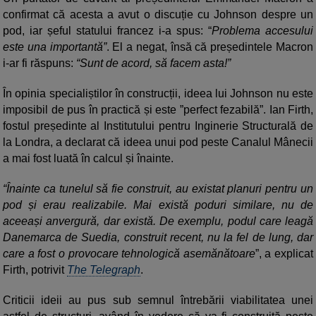
confirmat că acesta a avut o discuție cu Johnson despre un
pod, iar șeful statului francez i-a spus: “
Problema accesului
este una importantă”
. El a negat, însă că președintele Macron
i-ar fi răspuns:
“Sunt de acord, să facem asta!”
În opinia specialiștilor în construcții, ideea lui Johnson nu este
imposibil de pus în practică și este ”perfect fezabilă”.
Ian Firth,
fostul președinte al Institutului pentru Inginerie Structurală de
la Londra, a declarat că
ideea unui pod peste Canalul Mânecii
a mai fost luată în calcul și înainte.
“Înainte ca tunelul să fie construit, au existat planuri pentru un
pod și erau realizabile. Mai există poduri similare, nu de
aceeași anvergură, dar există. De exemplu, podul care leagă
Danemarca de Suedia, construit recent, nu la fel de lung, dar
care a fost o provocare tehnologică asemănătoare
”, a explicat
Firth, potrivit
The Telegraph
.
Criticii ideii au pus sub semnul întrebării viabilitatea unei