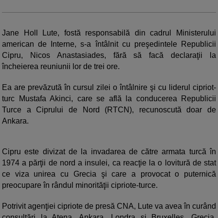
Jane Holl Lute, fostă responsabilă din cadrul Ministerului
american de Interne, s-a întâlnit cu preşedintele Republicii
Cipru, Nicos Anastasiades, fără să facă declaraţii la
încheierea reuniunii lor de trei ore.
Ea are prevăzută în cursul zilei o întâlnire şi cu liderul cipriot-
turc Mustafa Akinci, care se află la conducerea Republicii
Turce a Ciprului de Nord (RTCN), recunoscută doar de
Ankara.
Cipru este divizat de la invadarea de către armata turcă în
1974 a părţii de nord a insulei, ca reacţie la o lovitură de stat
ce viza unirea cu Grecia şi care a provocat o puternică
preocupare în rândul minorităţii cipriote-turce.
Potrivit agenţiei cipriote de presă CNA, Lute va avea în curând
consultări la Atena, Ankara, Londra şi Bruxelles. Grecia,