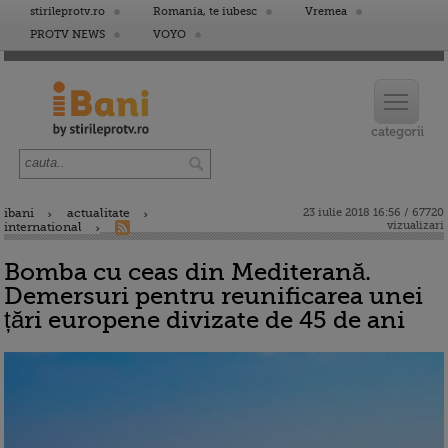
stirileprotv.ro
Romania, te iubesc
Vremea
PROTV NEWS
VOYO
ibani
actualitate
23 iulie 2018 16:56 / 67720
vizualizari
international
Bomba cu ceas din Mediterană.
Demersuri pentru reunificarea unei
țări europene divizate de 45 de ani