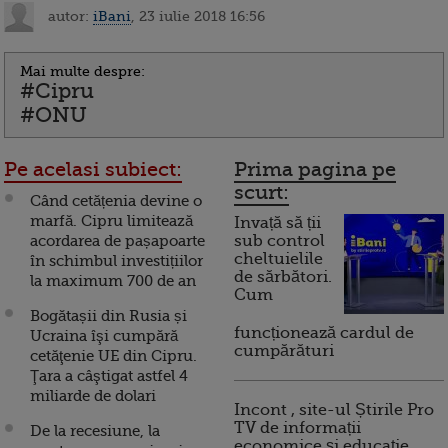
autor:
iBani
, 23 iulie 2018 16:56
Mai multe despre:
#Cipru
#ONU
Pe acelasi subiect:
Prima pagina pe
scurt:
Când cetățenia devine o
marfă. Cipru limitează
Invață să ții
acordarea de pașapoarte
sub control
cheltuielile
în schimbul investițiilor
de sărbători.
la maximum 700 de an
Cum
Bogătașii din Rusia și
funcționează cardul de
Ucraina îşi cumpără
cumpărături
cetăţenie UE din Cipru.
Ţara a câştigat astfel 4
miliarde de dolari
Incont , site-ul Știrile Pro
TV de informații
De la recesiune, la
economice și educație