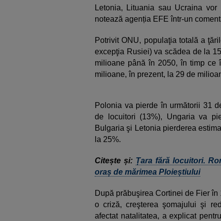
Letonia, Lituania sau Ucraina vor
notează agenția EFE într-un coment
Potrivit ONU, populaţia totală a ţăr
excepţia Rusiei) va scădea de la 15
milioane până în 2050, în timp ce 
milioane, în prezent, la 29 de milioa
Polonia va pierde în următorii 31 d
de locuitori (13%), Ungaria va pi
Bulgaria şi Letonia pierderea estima
la 25%.
Citește și:
Țara fără locuitori. R
oraș de mărimea Ploieștiului
După prăbuşirea Cortinei de Fier în 
o criză, creşterea şomajului şi red
afectat natalitatea, a explicat pent