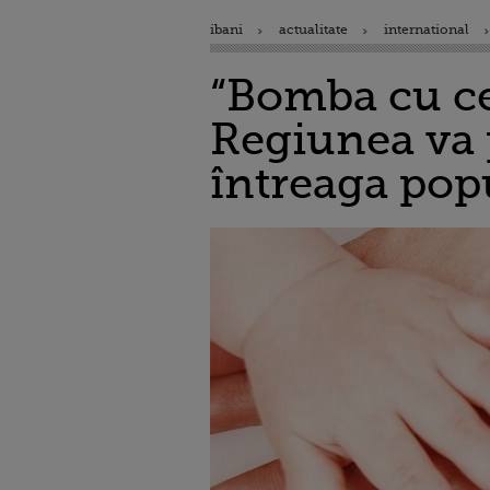
ibani
actualitate
international
“Bomba cu cea
Regiunea va 
întreaga pop