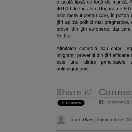
o acută lipsă de forţă de muncă. A
40.000 de lucrători, Ungaria de 80
este motivul pentru care, în pofida 
ţări aplică politici mai pragmatice,
provin din ţări europene, dar car
Serbia.
Afinitatea culturală sau chiar lin
imigranţii proveniţi din ţări africa
este unul dintre principalele 
antiimigraţionist.
Share it!
Connec
Facebook
autor:
iBani
, 8 septembrie 201