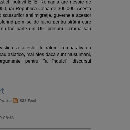
stfel, potrivit EFE, România are nevoie de
.000, iar Republica Cehă de 300.000. Acesta
discursurilor antiimigraţie, guvernele acestor
 oferind permise de lucru pentru străini care
e nu fac parte din UE, precum Ucraina sau
gvistică a acestor lucrători, comparativ cu
ne sau asiatice, mai ales dacă sunt musulmani,
argumente pentru "a îndulci" discursul
t
Twitter
RSS Feed
9 08:46