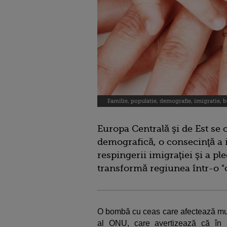
Familie, populatie, demografie, imigratie, 
Europa Centrală şi de Est se
demografică, o consecinţă a in
respingerii imigraţiei şi a pl
transformă regiunea într-o 
O bombă cu ceas care afectează multe
al ONU, care avertizează că în u