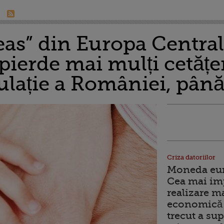
s” din Europa Centrală
pierde mai mulți cetățe
ulație a României, până
Criza datoriilor
Moneda euro
Cea mai im
realizare m
economică 
trecut a sup