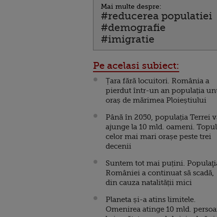
Mai multe despre:
#reducerea populatiei
#demografie
#imigratie
Pe acelasi subiect:
Țara fără locuitori. România a
pierdut într-un an populația un
oraș de mărimea Ploieștiului
Până în 2050, populația Terrei v
ajunge la 10 mld. oameni. Topul
celor mai mari orașe peste trei
decenii
Suntem tot mai puțini. Populaţi
României a continuat să scadă,
din cauza natalității mici
Planeta și-a atins limitele.
Omenirea atinge 10 mld. perso