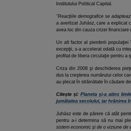
Institutului Political Capital.
"Reacţiile demografice se adaptează
a avertizat Juhász, care a explicat 
avea loc din cauza crizei financiare
Un alt factor al pierderii populaţiei
excepţii, s-a accelerat odată cu in
profitat de libera circulaţie pentru a
Criza din 2008 şi deschiderea pieţe
dus la creşterea numărului celor care -
au plecat în străinătate în căutare de
Citește și:
Planeta și-a atins lim
jumătatea secolului, iar hrănirea î
Juhász este de părere că atât pentru
pentru a-i determina să nu mai ple
sistem economic şi de o viziune de vi