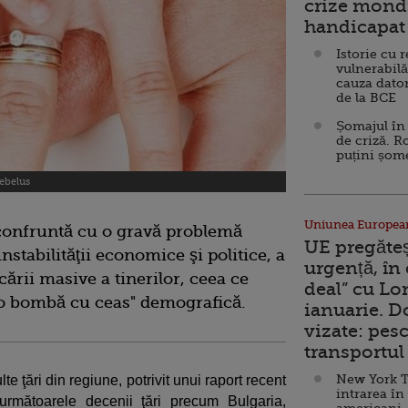
crize mondi
handicapat 
Istorie cu 
vulnerabilă
cauza dator
de la BCE
Șomajul în 
de criză. R
puțini șom
bebelus
Uniunea Europea
 confruntă cu o gravă problemă
UE pregăte
stabilităţii economice şi politice, a
urgență, în
ecării masive a tinerilor, ceea ce
deal” cu Lo
"o bombă cu ceas" demografică.
ianuarie. 
vizate: pesc
transportul 
New York T
 ţări din regiune, potrivit unui raport recent
intrarea în
rmătoarele decenii ţări precum Bulgaria,