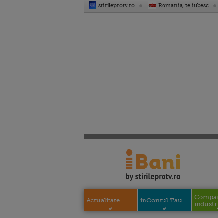
stirileprotv.ro
Romania, te iubesc
Compani
Actualitate
inContul Tau
industri