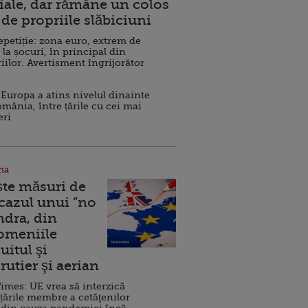
ale, dar rămâne un colos
de propriile slăbiciuni
repetiție: zona euro, extrem de
 la șocuri, în principal din
iilor. Avertisment îngrijorător
Europa a atins nivelul dinainte
omânia, între țările cu cei mai
eri
na
ște măsuri de
 cazul unui ”no
ndra, din
Domeniile
uitul şi
rutier şi aerian
imes: UE vrea să interzică
 țările membre a cetăţenilor