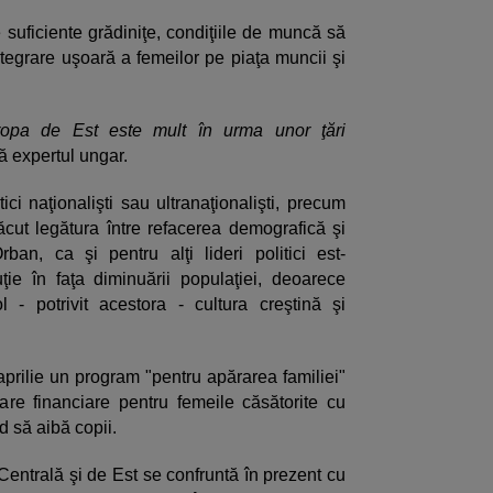
 suficiente grădiniţe, condiţiile de muncă să
tegrare uşoară a femeilor pe piaţa muncii şi
opa de Est este mult în urma unor ţări
ă expertul ungar.
tici naţionalişti sau ultranaţionalişti, precum
cut legătura între refacerea demografică şi
rban, ca şi pentru alţi lideri politici est-
ţie în faţa diminuării populaţiei, deoarece
 - potrivit acestora - cultura creştină şi
aprilie un program "pentru apărarea familiei"
toare financiare pentru femeile căsătorite cu
d să aibă copii.
 Centrală şi de Est se confruntă în prezent cu