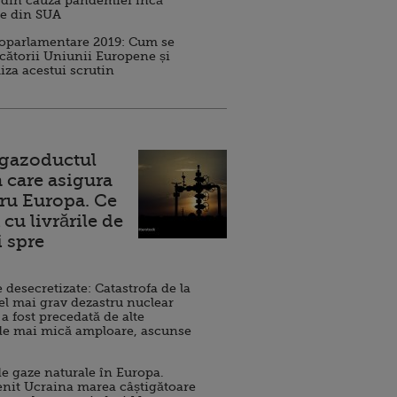
 din cauza pandemiei încă
ve din SUA
roparlamentare 2019: Cum se
cătorii Uniunii Europene și
iza acestui scrutin
 gazoductul
 care asigura
ru Europa. Ce
cu livrările de
i spre
esecretizate: Catastrofa de la
el mai grav dezastru nuclear
 a fost precedată de alte
de mai mică amploare, ascunse
e gaze naturale în Europa.
nit Ucraina marea câștigătoare