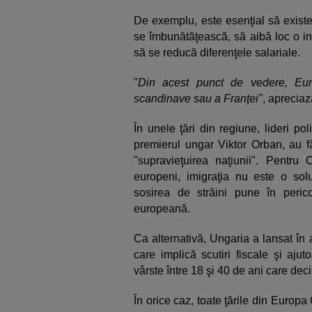
De exemplu, este esenţial să existe
se îmbunătăţească, să aibă loc o in
să se reducă diferenţele salariale.
"
Din acest punct de vedere, Eur
scandinave sau a Franţei"
, apreciaz
În unele ţări din regiune, lideri poli
premierul ungar Viktor Orban, au fă
"supravieţuirea naţiunii". Pentru O
europeni, imigraţia nu este o solu
sosirea de străini pune în pericol
europeană.
Ca alternativă, Ungaria a lansat în 
care implică scutiri fiscale şi aju
vârste între 18 şi 40 de ani care deci
În orice caz, toate ţările din Europa