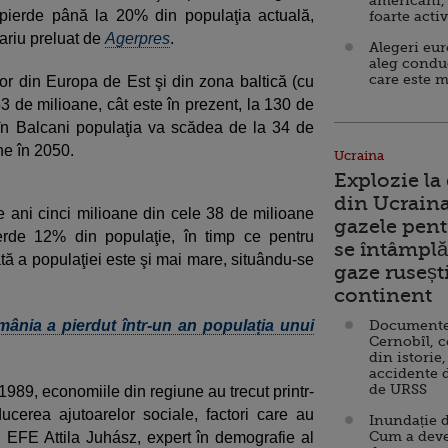
americani,
 pierde până la 20% din populaţia actuală,
foarte acti
ariu preluat de
Agerpres
.
Alegeri eu
aleg condu
care este m
ilor din Europa de Est şi din zona baltică (cu
3 de milioane, cât este în prezent, la 130 de
în Balcani populaţia va scădea de la 34 de
ne în 2050.
Ucraina
Explozie la
din Ucraina
e ani cinci milioane din cele 38 de milioane
gazele pent
erde 12% din populaţie, în timp ce pentru
se întâmplă 
tă a populaţiei este şi mai mare, situându-se
gaze ruseșt
continent
omânia a pierdut într-un an populația unui
Documente d
Cernobîl, c
din istorie,
accidente 
de URSS
1989, economiile din regiune au trecut printr-
ucerea ajutoarelor sociale, factori care au
Inundație d
Cum a deve
ru EFE Attila Juhász, expert în demografie al