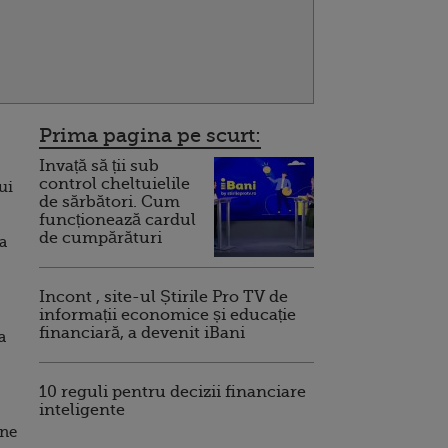
Prima pagina pe scurt:
Invață să ții sub
control cheltuielile
ui
de sărbători. Cum
funcționează cardul
de cumpărături
a
Incont , site-ul Știrile Pro TV de
informații economice și educație
financiară, a devenit iBani
a
10 reguli pentru decizii financiare
inteligente
ane