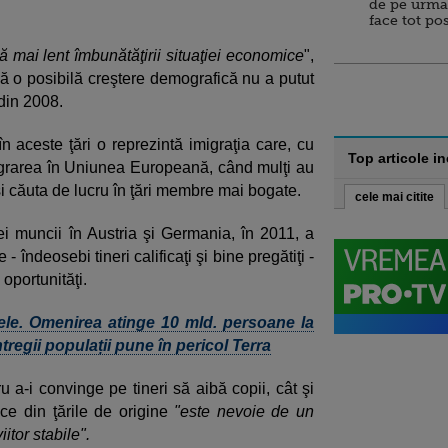
de pe urma
face tot po
 mai lent îmbunătăţirii situaţiei economice
",
că o posibilă creştere demografică nu a putut
 din 2008.
 în aceste ţări o reprezintă imigraţia care, cu
Top articole i
tegrarea în Uniunea Europeană, când mulţi au
-şi căuta de lucru în ţări membre mai bogate.
cele mai citite
i muncii în Austria şi Germania, în 2011, a
 îndeosebi tineri calificaţi şi bine pregătiţi -
 oportunităţi.
itele. Omenirea atinge 10 mld. persoane la
ntregii populații pune în pericol Terra
 a-i convinge pe tineri să aibă copii, cât şi
ce din ţările de origine
"este nevoie de un
itor stabile".