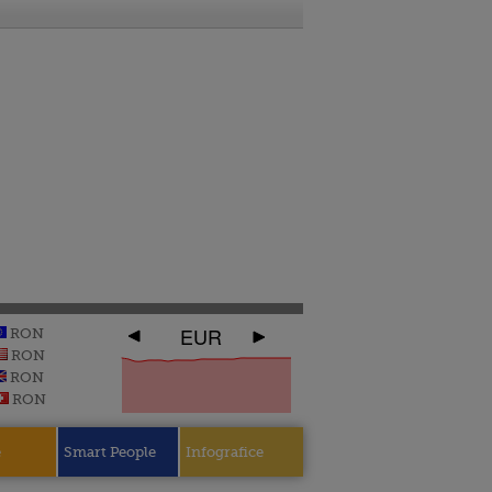
EUR
RON
RON
RON
RON
e
Smart People
Infografice