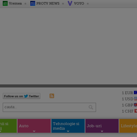
Vremea
PROTV NEWS
VOYO
1 EUR
1 USD
1 GBP
1 CHF
i si
Tehnologie si
Auto
Job-uri
Lifestyl
i
media