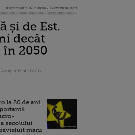
8 septembrie 2019 08:46 / 13899 vizualizari
 și de Est.
ni decât
 în 2050
Ads by INTERNET PROTV
 la 20 de ani.
portantă
acro-
a secolului
raviețuit marii