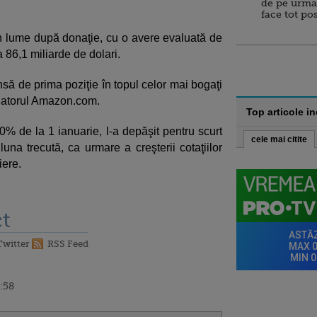
de pe urma
face tot po
 lume după donaţie, cu o avere evaluată de
a 86,1 miliarde de dolari.
nsă de prima poziţie în topul celor mai bogaţi
datorul Amazon.com.
Top articole i
0% de la 1 ianuarie, l-a depăşit pentru scurt
cele mai citite
una trecută, ca urmare a creşterii cotaţiilor
iere.
t
Twitter
RSS Feed
:58