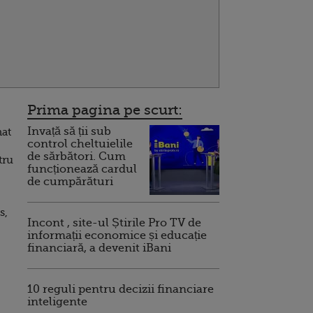
Prima pagina pe scurt:
Invață să ții sub
nat
control cheltuielile
de sărbători. Cum
tru
funcționează cardul
de cumpărături
s,
Incont , site-ul Știrile Pro TV de
informații economice și educație
financiară, a devenit iBani
10 reguli pentru decizii financiare
inteligente