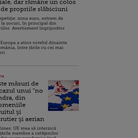
ale, dar rămâne un colos
de propriile slăbiciuni
repetiție: zona euro, extrem de
 la șocuri, în principal din
iilor. Avertisment îngrijorător
Europa a atins nivelul dinainte
omânia, între țările cu cei mai
eri
na
ște măsuri de
 cazul unui ”no
ndra, din
Domeniile
uitul şi
rutier şi aerian
imes: UE vrea să interzică
 țările membre a cetăţenilor