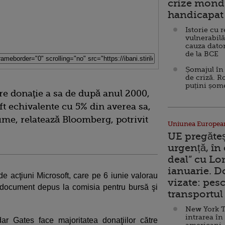
crize mondi
handicapat 
Istorie cu 
vulnerabilă
cauza dator
de la BCE
Șomajul în 
de criză. R
puțini șom
re donaţie a sa de după anul 2000,
t echivalente cu 5% din averea sa,
ume, relatează Bloomberg, potrivit
Uniunea Europea
UE pregăte
urgență, în
deal” cu Lo
ianuarie. 
de acţiuni Microsoft, care pe 6 iunie valorau
vizate: pesc
ui document depus la comisia pentru bursă şi
transportul 
New York T
intrarea în
dar Gates face majoritatea donaţiilor către