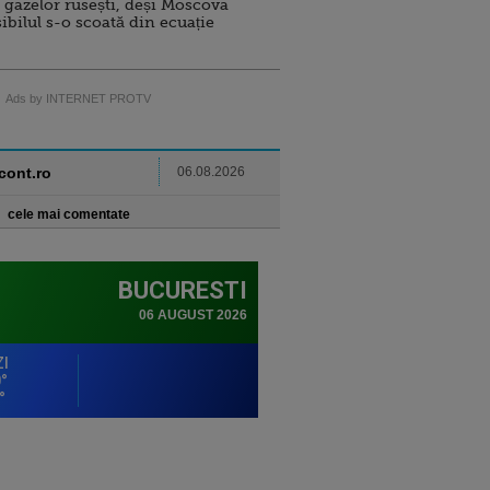
 gazelor rusești, deși Moscova
sibilul s-o scoată din ecuație
Ads by INTERNET PROTV
ncont.ro
06.08.2026
cele mai comentate