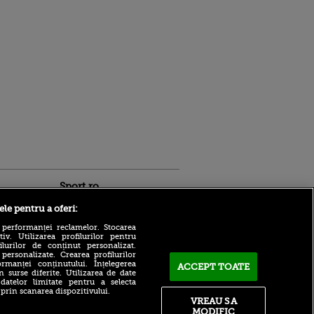
Sport.ro
ele pentru a oferi:
 performanței reclamelor. Stocarea
v. Utilizarea profilurilor pentru
ilurilor de conținut personalizat.
 personalizate. Crearea profilurilor
rmanței conținutului. Înțelegerea
ACCEPT TOATE
n surse diferite. Utilizarea de date
 datelor limitate pentru a selecta
 prin scanarea dispozitivului.
ntru
Billel Omrani, la un pas de
VREAU SA
ita lui,
revenirea în Superligă!
MODIFIC
t tată!