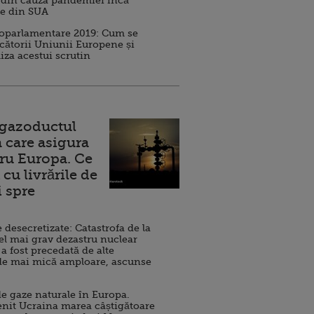
 din cauza pandemiei încă
ve din SUA
roparlamentare 2019: Cum se
cătorii Uniunii Europene și
iza acestui scrutin
 gazoductul
 care asigura
ru Europa. Ce
cu livrările de
i spre
esecretizate: Catastrofa de la
el mai grav dezastru nuclear
 a fost precedată de alte
de mai mică amploare, ascunse
e gaze naturale în Europa.
nit Ucraina marea câștigătoare