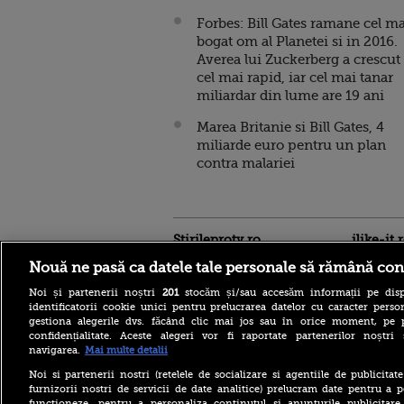
Forbes: Bill Gates ramane cel ma
bogat om al Planetei si in 2016.
Averea lui Zuckerberg a crescut
cel mai rapid, iar cel mai tanar
miliardar din lume are 19 ani
Marea Britanie si Bill Gates, 4
miliarde euro pentru un plan
contra malariei
Stirileprotv.ro
ilike-it.
Nouă ne pasă ca datele tale personale să rămână con
Noi și partenerii noștri
201
stocăm și/sau accesăm informații pe disp
identificatorii cookie unici pentru prelucrarea datelor cu caracter person
gestiona alegerile dvs. făcând clic mai jos sau în orice moment, pe 
confidențialitate. Aceste alegeri vor fi raportate partenerilor noștr
Situația e critică în
navigarea.
Mai multe detalii
domeniul imobiliar”.
Românii cu credite aprobate
Noi si partenerii nostri (retelele de socializare si agentiile de publicita
riscă să le piardă din cauza
furnizorii nostri de servicii de date analitice) prelucram date pentru a p
blocajului de la ANCPI
functioneze, pentru a personaliza continutul si anunturile publicitare