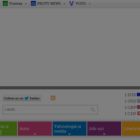
Vremea
PROTV NEWS
VOYO
1 EUR
1 USD
1 GBP
1 CHF
i si
Tehnologie si
Auto
Job-uri
Lifestyl
i
media