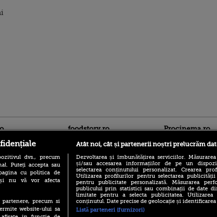
i
ro
foodstory.ro
Procinema.ro
fidențiale
Atât noi, cât și partenerii noștri prelucrăm dat
ozitivul dvs., precum
Dezvoltarea și îmbunătățirea serviciilor. Măsurarea
și/sau accesarea informațiilor de pe un dispoziti
al. Puteți accepta sau
selectarea conținutului personalizat. Crearea prof
pagina cu politica de
Utilizarea profilurilor pentru selectarea publicității
i și nu vă vor afecta
pentru publicitate personalizată. Măsurarea perfo
publicului prin statistici sau combinații de date di
limitate pentru a selecta publicitatea. Utilizarea
(P) Descoperă Lumea
conținutul. Date precise de geolocație și identificarea
te partenere, precum si
Emoții intense pe
Evenimentelor din România
Sebastian Stan! Iub
ermite website-ului sa
Listă parteneri (furnizori)
cu Transilvania Events!
Annabelle, l-a făcu
 afisate in functie de