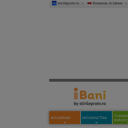
stirileprotv.ro
Romania, te iubesc
Compani
Actualitate
inContul Tau
industri