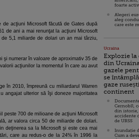
americani,
foarte acti
Alegeri eu
aleg condu
 de acţiuni Microsoft făcută de Gates după
care este m
61 de ani a mai renunţat la acţiuni Microsoft
 de 5,1 miliarde de dolari un an mai târziu,
Ucraina
Explozie la
ni şi numerar în valoare de aproximativ 35 de
din Ucraina
valorii acţiunilor la momentul în care au avut
gazele pent
se întâmplă 
gaze ruseșt
dge în 2010, împreună cu miliardarul Warren
continent
au angajat ulterior să îşi doneze majoritatea
Documente d
Cernobîl, c
din istorie,
il peste 700 de milioane de acţiuni Microsoft
accidente 
ală, ar valora circa 50 de miliarde de dolari.
de URSS
n deţinerea sa la Microsoft şi este cea mai
Inundație d
stări, care au redus-o de la 24% în 1996 la
Cum a deve