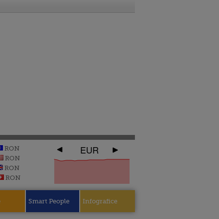
EUR
RON
RON
RON
RON
e
Smart People
Infografice