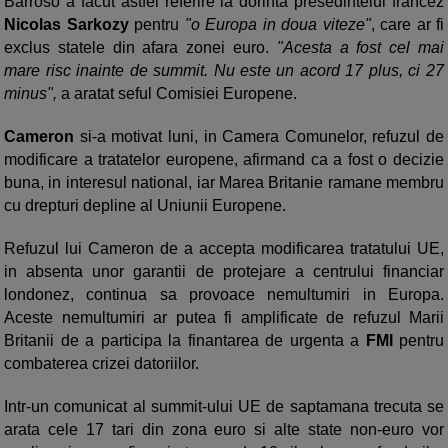
Barroso a facut astfel referire la dorinta presedintelui francez
Nicolas Sarkozy
pentru
"o Europa in doua viteze"
, care ar fi
exclus statele din afara zonei euro.
"Acesta a fost cel mai
mare risc inainte de summit. Nu este un acord 17 plus, ci 27
minus",
a aratat seful Comisiei Europene.
Cameron
si-a motivat luni, in Camera Comunelor, refuzul de
modificare a tratatelor europene, afirmand ca a fost o decizie
buna, in interesul national, iar Marea Britanie ramane membru
cu drepturi depline al Uniunii Europene.
Refuzul lui Cameron de a accepta modificarea tratatului UE,
in absenta unor garantii de protejare a centrului financiar
londonez, continua sa provoace nemultumiri in Europa.
Aceste nemultumiri ar putea fi amplificate de refuzul Marii
Britanii de a participa la finantarea de urgenta a
FMI
pentru
combaterea crizei datoriilor.
Intr-un comunicat al summit-ului UE de saptamana trecuta se
arata cele 17 tari din zona euro si alte state non-euro vor