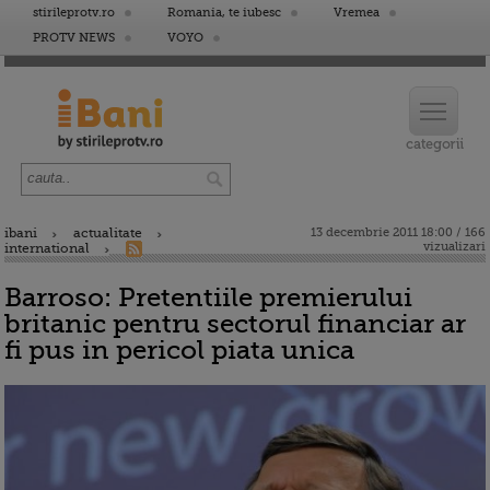
stirileprotv.ro
Romania, te iubesc
Vremea
PROTV NEWS
VOYO
ibani
actualitate
13 decembrie 2011 18:00 / 166
vizualizari
international
Barroso: Pretentiile premierului
britanic pentru sectorul financiar ar
fi pus in pericol piata unica