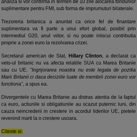
analiza si vor confirma in termen de 10 zile alocarea fondurilor
suplimentare pentru FMI, sub forma de imprumuturi bilaterale.
Trezoreria britanica a anuntat ca orice fel de finantare
suplimentara va fi parte a unui efort global, posibil prin
intermediul G20, anul viitor, si nu poate inlocui contributia
proprie a zonei euro la rezolvarea crizei.
Secretarul american de Stat,
Hillary Clinton
, a declarat ca
veto-ul britanic nu va afecta relatiile SUA cu Marea Britanie
sau cu UE.
"Ingrijorarea noastra nu este legata de pozitia
Marii Britanii ci daca deciziile luate de membrii zonei euro vor
functiona",
a spus ea.
Divergentele cu Marea Britanie au distras atentia de la faptul
ca euro, actiunile si obligatiunile au scazut puternic luni, din
cauza neincrederii in crestere in acordul liderilor UE, pietele
revenind marti la o crestere usoara.
Citeste si: