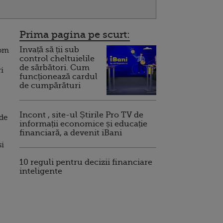
Prima pagina pe scurt:
Invață să ții sub
vom
control cheltuielile
de sărbători. Cum
i
funcționează cardul
de cumpărături
Incont , site-ul Știrile Pro TV de
 de
informații economice și educație
financiară, a devenit iBani
si
10 reguli pentru decizii financiare
inteligente