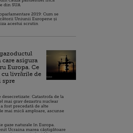
 din cauza pandemiei încă
ve din SUA
roparlamentare 2019: Cum se
cătorii Uniunii Europene și
iza acestui scrutin
 gazoductul
 care asigura
ru Europa. Ce
cu livrările de
i spre
esecretizate: Catastrofa de la
el mai grav dezastru nuclear
 a fost precedată de alte
de mai mică amploare, ascunse
e gaze naturale în Europa.
nit Ucraina marea câștigătoare