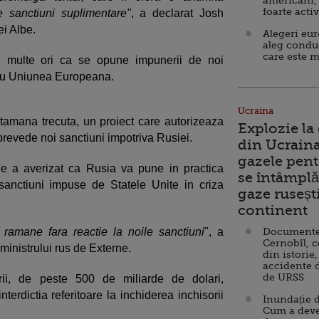
americani,
foarte acti
de sanctiuni suplimentare"
, a declarat Josh
ei Albe.
Alegeri eu
aleg condu
care este m
 multe ori ca se opune impunerii de noi
 cu Uniunea Europeana.
Ucraina
amana trecuta, un proiect care autorizeaza
Explozie la
prevede noi sanctiuni impotriva Rusiei.
din Ucraina
gazele pent
rne a averizat ca Rusia va pune in practica
se întâmplă 
sanctiuni impuse de Statele Unite in criza
gaze ruseșt
continent
ramane fara reactie la noile sanctiuni
", a
Documente d
Cernobîl, c
ministrului rus de Externe.
din istorie,
accidente 
de URSS
ii, de peste 500 de miliarde de dolari,
erdictia referitoare la inchiderea inchisorii
Inundație d
Cum a deve