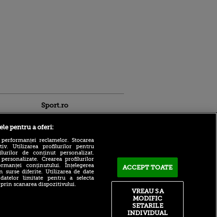
Sport.ro
ele pentru a oferi:
 performanței reclamelor. Stocarea
v. Utilizarea profilurilor pentru
ilurilor de conținut personalizat.
 personalizate. Crearea profilurilor
rmanței conținutului. Înțelegerea
Marius Șumudică ajunge la
ACCEPT TOATE
n surse diferite. Utilizarea de date
Cluj în această seară!
 datelor limitate pentru a selecta
ntru
Contractul pregătit de
 prin scanarea dispozitivului.
ita lui,
ardeleni
VREAU SA
t tată!
MODIFIC
Atac rusesc asupra unuia
, Adela
SETARILE
dintre cele mai mari
rol
INDIVIDUAL
stadioane de fotbal din