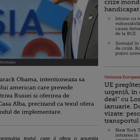
crize mondi
handicapat 
Istorie cu 
vulnerabilă
cauza dator
de la BCE
Șomajul în 
de criză. R
puțini șom
/Mediafax
Uniunea Europea
 Barack Obama, intentioneaza sa
UE pregăte
lui american care prevede
urgență, în
riva Rusiei si oferirea de
deal” cu Lo
sa Alba, precizand ca texul ofera
ianuarie. 
odul de implementare.
vizate: pesc
transportul 
New York T
intrarea în
promulga textul, care ii ofera o anumita