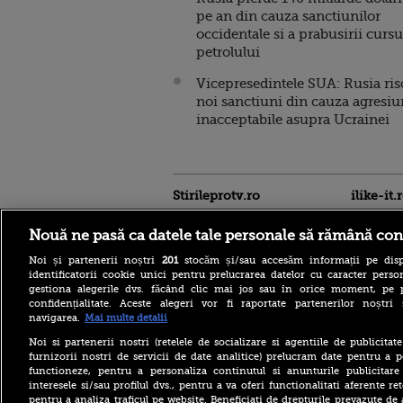
pe an din cauza sanctiunilor
occidentale si a prabusirii cursu
petrolului
Vicepresedintele SUA: Rusia ris
noi sanctiuni din cauza agresiu
inacceptabile asupra Ucrainei
Stirileprotv.ro
ilike-it.
Nouă ne pasă ca datele tale personale să rămână con
Noi și partenerii noștri
201
stocăm și/sau accesăm informații pe disp
identificatorii cookie unici pentru prelucrarea datelor cu caracter person
gestiona alegerile dvs. făcând clic mai jos sau în orice moment, pe 
confidențialitate. Aceste alegeri vor fi raportate partenerilor noștr
Acoperiş desprins de vânt la
navigarea.
Mai multe detalii
un bloc din Sibiu. Mai multe
maşini au fost avariate, iar
Noi si partenerii nostri (retelele de socializare si agentiile de publicita
traficul rutier a fost închis în
furnizorii nostri de servicii de date analitice) prelucram date pentru a p
zonă
functioneze, pentru a personaliza continutul si anunturile publicitare
interesele si/sau profilul dvs., pentru a va oferi functionalitati aferente ret
Meta a fost amendată cu
pentru a analiza traficul pe website. Beneficiati de drepturile prevazute de
alte 567 de milioane de