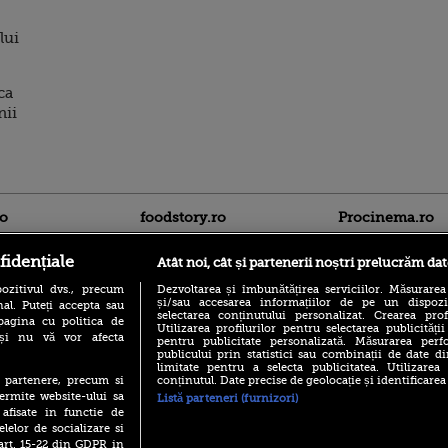
lui
ca
nii
ro
foodstory.ro
Procinema.ro
fidențiale
Atât noi, cât și partenerii noștri prelucrăm dat
ozitivul dvs., precum
Dezvoltarea și îmbunătățirea serviciilor. Măsurarea
și/sau accesarea informațiilor de pe un dispoziti
al. Puteți accepta sau
selectarea conținutului personalizat. Crearea prof
pagina cu politica de
Utilizarea profilurilor pentru selectarea publicității
i și nu vă vor afecta
pentru publicitate personalizată. Măsurarea perfo
publicului prin statistici sau combinații de date di
(P) Descoperă Lumea
limitate pentru a selecta publicitatea. Utilizarea
Emoții intense pe
Evenimentelor din România
conținutul. Date precise de geolocație și identificarea
te partenere, precum si
Sebastian Stan! Iub
cu Transilvania Events!
Annabelle, l-a făcu
ermite website-ului sa
Listă parteneri (furnizori)
 afisate in functie de
(P) Raku, gaming intens și o
Din 14 septembrie
pauză binemeritată cu...
elelor de socializare si
Popescu revine în 
pizza Guseppe
 art. 15-22 din GDPR in