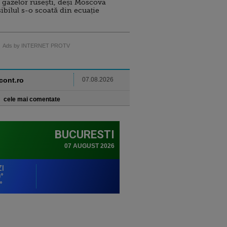
 gazelor rusești, deși Moscova
sibilul s-o scoată din ecuație
Ads by INTERNET PROTV
ncont.ro
07.08.2026
cele mai comentate