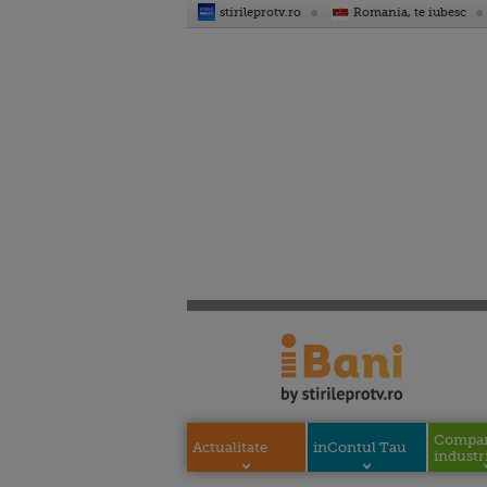
stirileprotv.ro
Romania, te iubesc
Compani
Actualitate
inContul Tau
industri