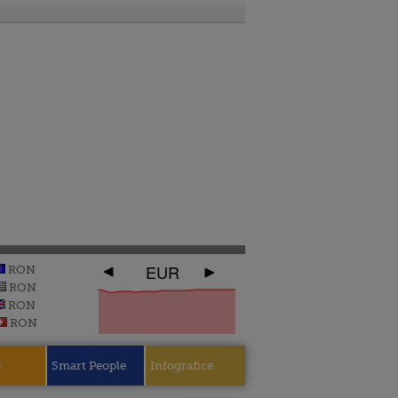
EUR
RON
RON
RON
RON
e
Smart People
Infografice