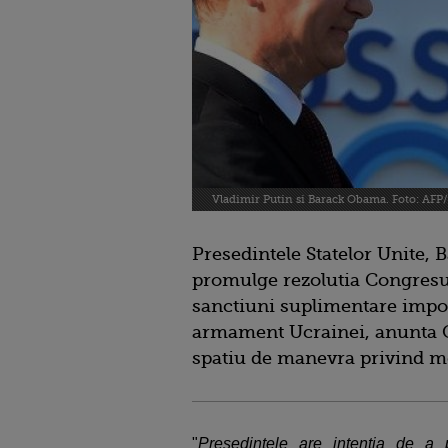
Vladimir Putin si Barack Obama. Foto: AFP
Presedintele Statelor Unite,
promulge rezolutia Congresu
sanctiuni suplimentare impot
armament Ucrainei, anunta Ca
spatiu de manevra privind m
"
Presedintele are intentia de a 