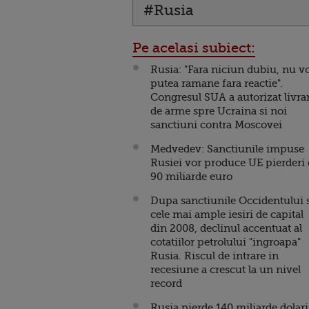
#Rusia
Pe acelasi subiect:
Rusia: "Fara niciun dubiu, nu 
putea ramane fara reactie".
Congresul SUA a autorizat livrar
de arme spre Ucraina si noi
sanctiuni contra Moscovei
Medvedev: Sanctiunile impuse
Rusiei vor produce UE pierderi
90 miliarde euro
Dupa sanctiunile Occidentului 
cele mai ample iesiri de capital
din 2008, declinul accentuat al
cotatiilor petrolului "ingroapa"
Rusia. Riscul de intrare in
recesiune a crescut la un nivel
record
Rusia pierde 140 miliarde dolari