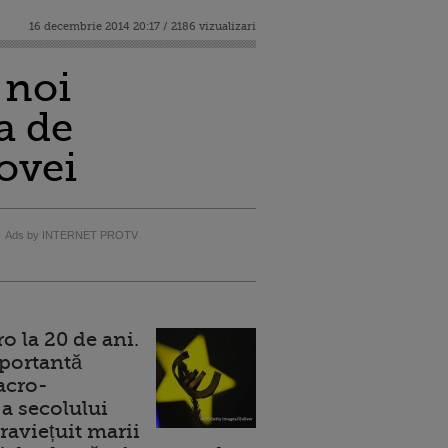
16 decembrie 2014 20:17 / 2186 vizualizari
 noi
a de
ovei
Ads by INTERNET PROTV
 la 20 de ani.
portantă
acro-
a secolului
raviețuit marii