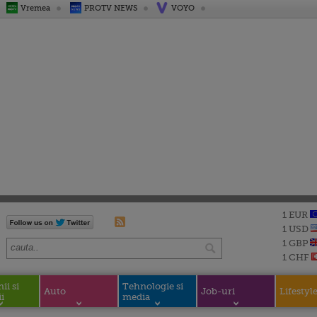
Vremea
PROTV NEWS
VOYO
1 EUR
1 USD
1 GBP
1 CHF
i si
Tehnologie si
Auto
Job-uri
Lifestyl
i
media