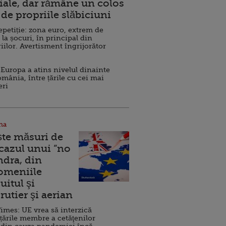
ale, dar rămâne un colos
de propriile slăbiciuni
repetiție: zona euro, extrem de
 la șocuri, în principal din
iilor. Avertisment îngrijorător
Europa a atins nivelul dinainte
omânia, între țările cu cei mai
eri
na
ște măsuri de
 cazul unui ”no
ndra, din
Domeniile
uitul şi
rutier şi aerian
imes: UE vrea să interzică
 țările membre a cetăţenilor