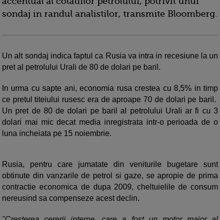
accentual al cotatiilor petrolului, potrivit unui
sondaj in randul analistilor, transmite Bloomberg.
Un alt sondaj indica faptul ca Rusia va intra in recesiune la un
pret al petrolului Urali de 80 de dolari pe baril.
In urma cu sapte ani, economia rusa crestea cu 8,5% in timp
ce pretul titeiului rusesc era de aproape 70 de dolari pe baril.
Un pret de 80 de dolari pe baril al petrolului Urali ar fi cu 3
dolari mai mic decat media inregistrata intr-o perioada de o
luna incheiata pe 15 noiembrie.
Rusia, pentru care jumatate din veniturile bugetare sunt
obtinute din vanzarile de petrol si gaze, se apropie de prima
contractie economica de dupa 2009, cheltuielile de consum
nereusind sa compenseze acest declin.
"Cresterea cererii interne, care a fost un motor major al