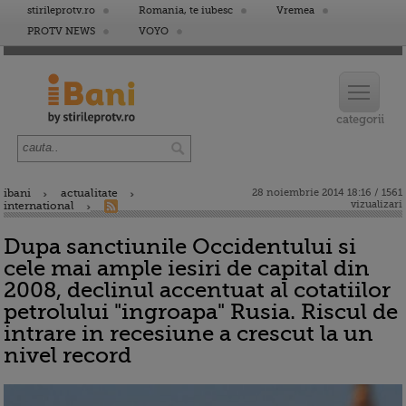
stirileprotv.ro
Romania, te iubesc
Vremea
PROTV NEWS
VOYO
ibani
actualitate
28 noiembrie 2014 18:16 / 1561
vizualizari
international
Dupa sanctiunile Occidentului si
cele mai ample iesiri de capital din
2008, declinul accentuat al cotatiilor
petrolului "ingroapa" Rusia. Riscul de
intrare in recesiune a crescut la un
nivel record