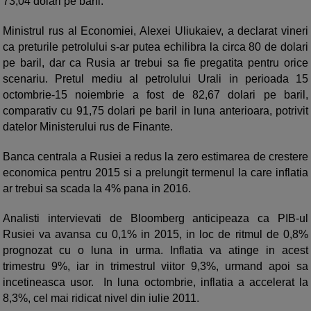
73,04 dolari pe baril.
Ministrul rus al Economiei, Alexei Uliukaiev, a declarat vineri
ca preturile petrolului s-ar putea echilibra la circa 80 de dolari
pe baril, dar ca Rusia ar trebui sa fie pregatita pentru orice
scenariu. Pretul mediu al petrolului Urali in perioada 15
octombrie-15 noiembrie a fost de 82,67 dolari pe baril,
comparativ cu 91,75 dolari pe baril in luna anterioara, potrivit
datelor Ministerului rus de Finante.
Banca centrala a Rusiei a redus la zero estimarea de crestere
economica pentru 2015 si a prelungit termenul la care inflatia
ar trebui sa scada la 4% pana in 2016.
Analisti intervievati de Bloomberg anticipeaza ca PIB-ul
Rusiei va avansa cu 0,1% in 2015, in loc de ritmul de 0,8%
prognozat cu o luna in urma. Inflatia va atinge in acest
trimestru 9%, iar in trimestrul viitor 9,3%, urmand apoi sa
incetineasca usor. In luna octombrie, inflatia a accelerat la
8,3%, cel mai ridicat nivel din iulie 2011.