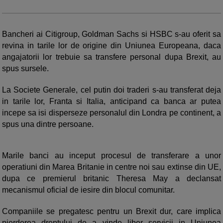
Bancheri ai Citigroup, Goldman Sachs si HSBC s-au oferit sa
revina in tarile lor de origine din Uniunea Europeana, daca
angajatorii lor trebuie sa transfere personal dupa Brexit, au
spus sursele.
La Societe Generale, cel putin doi traderi s-au transferat deja
in tarile lor, Franta si Italia, anticipand ca banca ar putea
incepe sa isi disperseze personalul din Londra pe continent, a
spus una dintre persoane.
Marile banci au inceput procesul de transferare a unor
operatiuni din Marea Britanie in centre noi sau extinse din UE,
dupa ce premierul britanic Theresa May a declansat
mecanismul oficial de iesire din blocul comunitar.
Companiile se pregatesc pentru un Brexit dur, care implica
pierderea dreptului de a vinde liber servicii in Uniunea