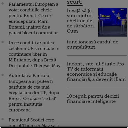
scurt:
Parlamentul European a
votat conditiile cheie
Invață să ții
pentru Brexit. Ce cer
sub control
cheltuielile
eurodeputatii Marii
de sărbători.
Britanii, inainte de a
Cum
parasi blocul comunitar
funcționează cardul de
In ce conditii ar putea
cumpărături
cetatenii UE sa circule in
continuare liber in
M.Britanie, dupa Brexit.
Incont , site-ul Știrile Pro
Declaratiile Theresei May
TV de informații
economice și educație
Autoritatea Bancara
financiară, a devenit iBani
Europeana ar putea fi
gazduita de cea mai
bogata tara din UE, dupa
10 reguli pentru decizii
Brexit. Ce orase “se bat”
financiare inteligente
pentru institutia
europeana
Premierul Scotiei cere
oficial Theresei May sa-i