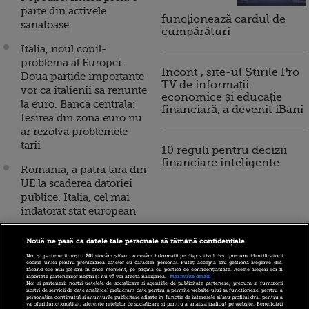
parte din activele
funcționează cardul de
sanatoase
cumpărături
Italia, noul copil-
problema al Europei.
Incont , site-ul Știrile Pro
Doua partide importante
TV de informații
vor ca italienii sa renunte
economice și educație
la euro. Banca centrala:
financiară, a devenit iBani
Iesirea din zona euro nu
ar rezolva problemele
tarii
10 reguli pentru decizii
financiare inteligente
Romania, a patra tara din
UE la scaderea datoriei
publice. Italia, cel mai
indatorat stat european
Parlamentul italian a
Nouă ne pasă ca datele tale personale să rămână confidențiale
aprobat un plan de 20
Noi și partenerii noștri
201
stocăm și/sau accesăm informații pe dispozitivul dvs., precum identificatorii
mld. euro pentru
cookie unici pentru prelucrarea datelor cu caracter personal. Puteți accepta sau gestiona alegerile dvs.
făcând clic mai jos sau în orice moment, pe pagina cu politica de confidențialitate. Aceste alegeri vor fi
sprijinirea bancilor.
raportate partenerilor noștri și nu vă vor afecta navigarea.
Mai multe detalii
Noi si partenerii nostri (retelele de socializare si agentiile de publicitate partenere, precum si furnizorii
Monte dei Paschi di
nostri de servicii de date analitice) prelucram date pentru a permite website-ului sa functioneze, pentru a
personaliza continutul si anunturile publicitare afisate in functie de interesele si/sau profilul dvs., pentru a
Siena, prima pe lista de
va oferi functionalitati aferente retelelor de socializare si pentru a analiza traficul pe website. Beneficiati