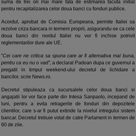
suma de trei ori mai mare fata de estimarea facuta initial
pentru recapitalizarea celor doua banci cu fonduri publice.
Acordul, aprobat de Comisia Europeana, permite Italiei sa
rezolve criza bancara in termeni proprii, asigurandu-se ca cele
doua banci din nordul Italiei nu vor fi inchise potrivit
reglementarilor dure ale UE.
”
Cei care ne critica sa spuna care ar fi alternativa mai buna,
pentru ca eu nu o vad”
, a declarat Padoan dupa ce guvernul a
pregatit in timpul weekend-ului decretul de lichidare a
bancilor, scrie News.ro.
Decretul stipuleaza ca sucursalele celor doua banci si
angajatii lor vor face parte din Intesa Sanpaolo, incepand de
luni, pentru a evita retragerile de fonduri din depozitele
clientilor, care s-ar fi putut extinde la nivelul intregului sistem
bancar. Decretul trebuie votat de catre Parlament in termen de
60 de zile.