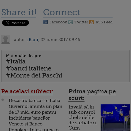
Share it!
Connect
Facebook
Twitter
RSS Feed
autor:
iBani
, 27 iunie 2017 09:46
Mai multe despre:
#Italia
#banci italiene
#Monte dei Paschi
Pe acelasi subiect:
Prima pagina pe
scurt:
Dezastru bancar in Italia.
Guvernul anunta un plan
Invață să ții
de 17 mld. euro pentru
sub control
cheltuielile
inchiderea bancilor
de sărbători.
Veneto si Banco
Cum
Popolare. Intesa preia o