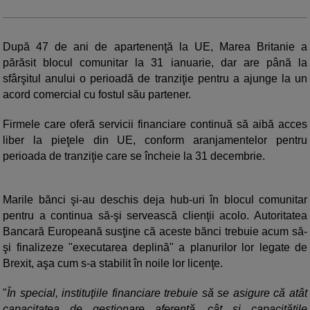
După 47 de ani de apartenenţă la UE, Marea Britanie a
părăsit blocul comunitar la 31 ianuarie, dar are până la
sfârşitul anului o perioadă de tranziţie pentru a ajunge la un
acord comercial cu fostul său partener.
Firmele care oferă servicii financiare continuă să aibă acces
liber la pieţele din UE, conform aranjamentelor pentru
perioada de tranziţie care se încheie la 31 decembrie.
Marile bănci şi-au deschis deja hub-uri în blocul comunitar
pentru a continua să-şi servească clienţii acolo. Autoritatea
Bancară Europeană susţine că aceste bănci trebuie acum să-
şi finalizeze "executarea deplină" a planurilor lor legate de
Brexit, aşa cum s-a stabilit în noile lor licenţe.
"
În special, instituţiile financiare trebuie să se asigure că atât
capacitatea de gestionare aferentă, cât şi capacităţile