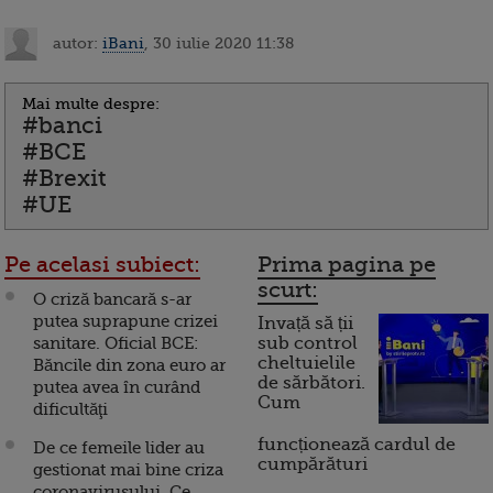
autor:
iBani
, 30 iulie 2020 11:38
Mai multe despre:
#banci
#BCE
#Brexit
#UE
Pe acelasi subiect:
Prima pagina pe
scurt:
O criză bancară s-ar
putea suprapune crizei
Invață să ții
sanitare. Oficial BCE:
sub control
cheltuielile
Băncile din zona euro ar
de sărbători.
putea avea în curând
Cum
dificultăţi
funcționează cardul de
De ce femeile lider au
cumpărături
gestionat mai bine criza
coronavirusului. Ce