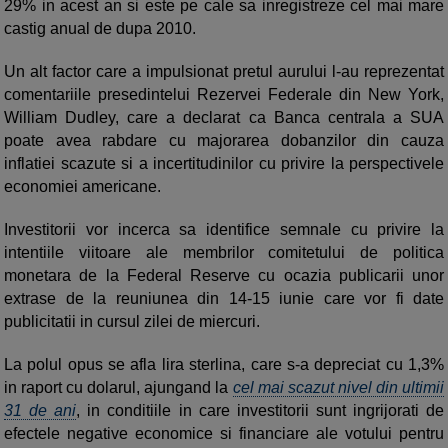
29% in acest an si este pe cale sa inregistreze cel mai mare
castig anual de dupa 2010.
Un alt factor care a impulsionat pretul aurului l-au reprezentat
comentariile presedintelui Rezervei Federale din New York,
William Dudley, care a declarat ca Banca centrala a SUA
poate avea rabdare cu majorarea dobanzilor din cauza
inflatiei scazute si a incertitudinilor cu privire la perspectivele
economiei americane.
Investitorii vor incerca sa identifice semnale cu privire la
intentiile viitoare ale membrilor comitetului de politica
monetara de la Federal Reserve cu ocazia publicarii unor
extrase de la reuniunea din 14-15 iunie care vor fi date
publicitatii in cursul zilei de miercuri.
La polul opus se afla lira sterlina, care s-a depreciat cu 1,3%
in raport cu dolarul, ajungand la
cel mai scazut nivel din ultimii
31 de ani
, in conditiile in care investitorii sunt ingrijorati de
efectele negative economice si financiare ale votului pentru