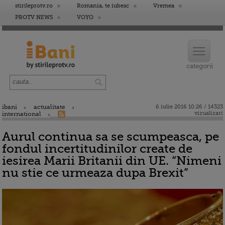
stirileprotv.ro
Romania, te iubesc
Vremea
PROTV NEWS
VOYO
ibani
actualitate
6 iulie 2016 10:26 / 14323
vizualizari
international
Aurul continua sa se scumpeasca, pe
fondul incertitudinilor create de
iesirea Marii Britanii din UE. “Nimeni
nu stie ce urmeaza dupa Brexit”