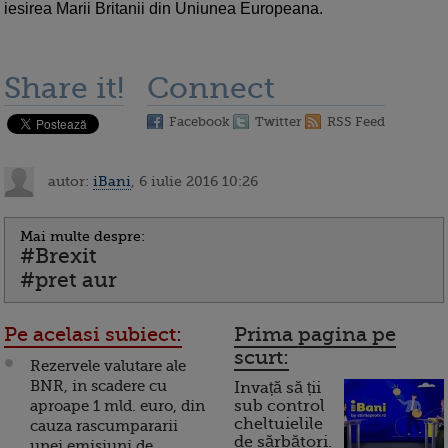
iesirea Marii Britanii din Uniunea Europeana.
Share it!
Connect
Facebook
Twitter
RSS Feed
autor:
iBani
, 6 iulie 2016 10:26
Mai multe despre:
#Brexit
#pret aur
Pe acelasi subiect:
Prima pagina pe
scurt:
Rezervele valutare ale
BNR, in scadere cu
Invață să ții
aproape 1 mld. euro, din
sub control
cheltuielile
cauza rascumpararii
de sărbători.
unei emisiuni de