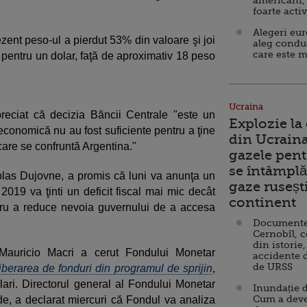
americani,
foarte acti
Alegeri eu
ezent peso-ul a pierdut 53% din valoare şi joi
aleg condu
care este m
 pentru un dolar, faţă de aproximativ 18 peso
Ucraina
eciat că decizia Băncii Centrale "este un
Explozie la
economică nu au fost suficiente pentru a ţine
din Ucraina
care se confruntă Argentina."
gazele pent
se întâmplă 
icolas Dujovne, a promis că luni va anunţa un
gaze ruseșt
019 va ţinti un deficit fiscal mai mic decât
continent
tru a reduce nevoia guvernului de a accesa
Documente d
Cernobîl, c
din istorie,
, Mauricio Macri a cerut Fondului Monetar
accidente 
de URSS
iberarea de fonduri din programul de sprijin
,
ari. Directorul general al Fondului Monetar
Inundație d
Cum a deve
rde, a declarat miercuri că Fondul va analiza