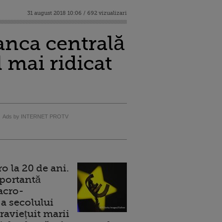
31 august 2018 10:06 / 692 vizualizari
anca centrală
 mai ridicat
Ads by INTERNET PROTV
 la 20 de ani.
portantă
acro-
a secolului
raviețuit marii