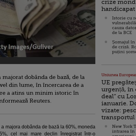
crize mondi
handicapat 
Istorie cu 
vulnerabilă
cauza dator
de la BCE
Șomajul în 
de criză. R
puțini șom
Uniunea Europea
a majorat dobânda de bază, de la
UE pregăte
ivel din lume, în încercarea de a
urgență, în
re a atins un minim istoric în
deal” cu Lo
informează Reuters.
ianuarie. 
vizate: pesc
transportul 
New York T
 de a majora dobânda de bază la 60%, moneda
intrarea în
5%, cel mai mare declin înregistrat într-o