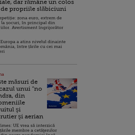
ale, dar rămâne un colos
de propriile slăbiciuni
repetiție: zona euro, extrem de
 la șocuri, în principal din
iilor. Avertisment îngrijorător
Europa a atins nivelul dinainte
omânia, între țările cu cei mai
eri
na
ște măsuri de
 cazul unui ”no
ndra, din
Domeniile
uitul şi
rutier şi aerian
imes: UE vrea să interzică
 țările membre a cetăţenilor