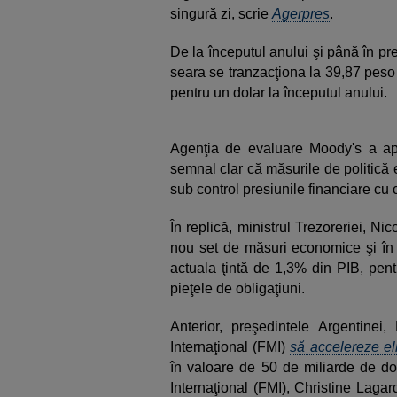
singură zi, scrie
Agerpres
.
De la începutul anului şi până în pr
seara se tranzacţiona la 39,87 peso
pentru un dolar la începutul anului.
Agenţia de evaluare Moody's a apr
semnal clar că măsurile de politică 
sub control presiunile financiare cu 
În replică, ministrul Trezoreriei, N
nou set de măsuri economice şi în 2
actuala ţintă de 1,3% din PIB, pen
pieţele de obligaţiuni.
Anterior, preşedintele Argentinei
Internaţional (FMI)
să accelereze el
în valoare de 50 de miliarde de dol
Internaţional (FMI), Christine Laga