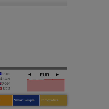
EUR
RON
RON
RON
RON
e
Smart People
Infografice