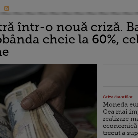
ră într-o nouă criză. B
bânda cheie la 60%, cel
me
Criza datoriilor
Moneda euro
Cea mai im
realizare m
economică 
trecut a sup