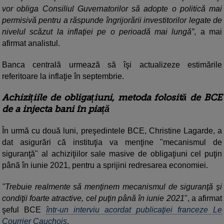
vor obliga Consiliul Guvernatorilor să adopte o politică mai
permisivă pentru a răspunde îngrijorării investitorilor legate de
nivelul scăzut la inflaţiei pe o perioadă mai lungă”
, a mai
afirmat analistul.
Banca centrală urmează să îşi actualizeze estimările
referitoare la inflaţie în septembrie.
Achizițiile de obligațiuni, metoda folosită de BCE
de a injecta bani în piață
În urmă cu două luni, preşedintele BCE, Christine Lagarde, a
dat asigurări că instituţia va menţine "mecanismul de
siguranţă" al achiziţiilor sale masive de obligaţiuni cel puţin
până în iunie 2021, pentru a sprijini redresarea economiei.
"Trebuie realmente să menţinem mecanismul de siguranţă şi
condiţii foarte atractive, cel puţin până în iunie 2021
", a afirmat
şeful BCE
într-un interviu acordat publicaţiei franceze Le
Courrier Cauchois
.