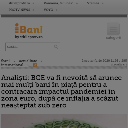
stirileprotv.ro
Romania, te iubesc
Vremea
PROTV NEWS
VOYO
ibani
actualitate
2 septembrie 2020 11:26 / 285
vizualizari
international
Analişti: BCE va fi nevoită să arunce
mai mulți bani în piață pentru a
contracara impactul pandemiei în
zona euro, după ce inflația a scăzut
neașteptat sub zero