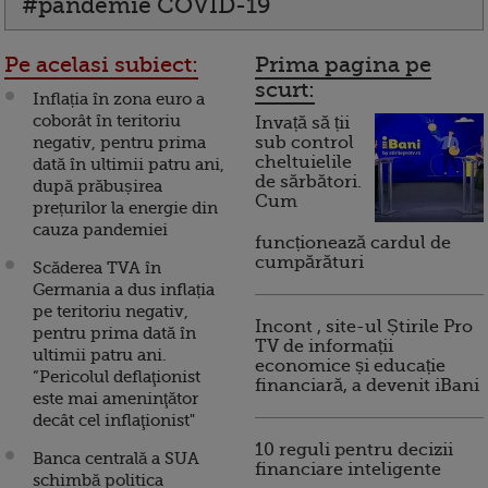
#pandemie COVID-19
Pe acelasi subiect:
Prima pagina pe
scurt:
Inflația în zona euro a
coborât în teritoriu
Invață să ții
negativ, pentru prima
sub control
cheltuielile
dată în ultimii patru ani,
de sărbători.
după prăbușirea
Cum
prețurilor la energie din
cauza pandemiei
funcționează cardul de
cumpărături
Scăderea TVA în
Germania a dus inflația
pe teritoriu negativ,
Incont , site-ul Știrile Pro
pentru prima dată în
TV de informații
ultimii patru ani.
economice și educație
”Pericolul deflaţionist
financiară, a devenit iBani
este mai ameninţător
decât cel inflaţionist"
10 reguli pentru decizii
Banca centrală a SUA
financiare inteligente
schimbă politica