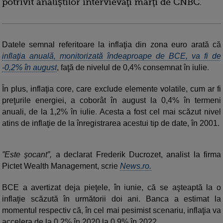
potrivit analiştilor intervievaţi marţi de CNBC.
Datele semnal referitoare la inflaţia din zona euro arată că
inflaţia anuală, monitorizată îndeaproape de BCE, va fi de
-0,2% în august
, faţă de nivelul de 0,4% consemnat în iulie.
În plus, inflaţia core, care exclude elemente volatile, cum ar fi
preţurile energiei, a coborât în august la 0,4% în termeni
anuali, de la 1,2% în iulie. Acesta a fost cel mai scăzut nivel
atins de inflaţie de la înregistrarea acestui tip de date, în 2001.
”Este şocant”,
a declarat Frederik Ducrozet, analist la firma
Pictet Wealth Management, scrie
News.ro.
BCE a avertizat deja pieţele, în iunie, că se aşteaptă la o
inflaţie scăzută în următorii doi ani. Banca a estimat la
momentul respectiv că, în cel mai pesimist scenariu, inflaţia va
accelera de la 0,2% în 2020 la 0,9% în 2022.