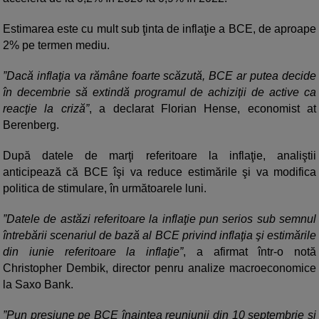
Estimarea este cu mult sub ţinta de inflaţie a BCE, de aproape
2% pe termen mediu.
”Dacă inflaţia va rămâne foarte scăzută, BCE ar putea decide
în decembrie să extindă programul de achiziţii de active ca
reacţie la criză”
, a declarat Florian Hense, economist at
Berenberg.
După datele de marţi referitoare la inflaţie, analiştii
anticipează că BCE îşi va reduce estimările şi va modifica
politica de stimulare, în următoarele luni.
”Datele de astăzi referitoare la inflaţie pun serios sub semnul
întrebării scenariul de bază al BCE privind inflaţia şi estimările
din iunie referitoare la inflaţie”
, a afirmat într-o notă
Christopher Dembik, director penru analize macroeconomice
la Saxo Bank.
”Pun presiune pe BCE înaintea reuniunii din 10 septembrie şi