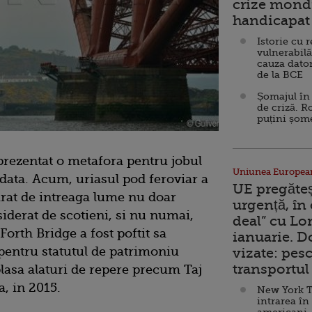
crize mondi
handicapat 
Istorie cu 
vulnerabilă
cauza dator
de la BCE
Șomajul în 
de criză. R
puțini șom
eprezentat o metafora pentru jobul
Uniunea Europea
data. Acum, uriasul pod feroviar a
UE pregăte
mirat de intreaga lume nu doar
urgență, în
iderat de scotieni, si nu numai,
deal” cu Lo
Forth Bridge a fost poftit sa
ianuarie. 
 pentru statutul de patrimoniu
vizate: pesc
transportul 
asa alaturi de repere precum Taj
, in 2015.
New York T
intrarea în