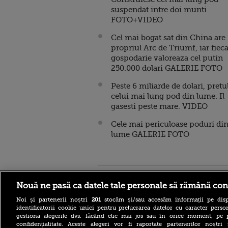
suspendat intre doi munti
FOTO+VIDEO
Cel mai bogat sat din China are
propriul Arc de Triumf, iar fiec
gospodarie valoreaza cel putin
250.000 dolari GALERIE FOTO
Peste 6 miliarde de dolari, pretu
celui mai lung pod din lume. Il
gasesti peste mare. VIDEO
Cele mai periculoase poduri di
lume GALERIE FOTO
Stirileprotv.ro
ilike-it.
Nouă ne pasă ca datele tale personale să rămână con
Noi și partenerii noștri
201
stocăm și/sau accesăm informații pe disp
identificatorii cookie unici pentru prelucrarea datelor cu caracter person
gestiona alegerile dvs. făcând clic mai jos sau în orice moment, pe 
confidențialitate. Aceste alegeri vor fi raportate partenerilor noștr