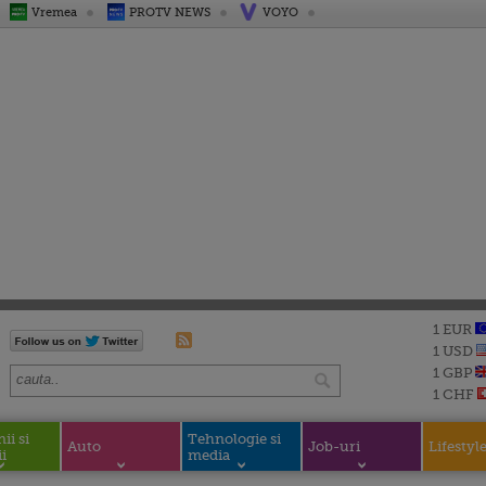
Vremea
PROTV NEWS
VOYO
1 EUR
1 USD
1 GBP
1 CHF
i si
Tehnologie si
Auto
Job-uri
Lifestyl
i
media