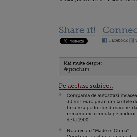
Share it!
Connec
Facebook
Mai multe despre:
#poduri
Pe acelasi subiect:
Compania de autostrazi incase
30 mil. euro pe an din tarifele d
trecere a podurilor dunarene, da
romanii inca circula pe poduril
de la 1900
Nou record “Made in China”.
Construiesc cel mai lung pod