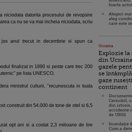
americani,
foarte acti
Alegeri eu
 niciodata datorita procesului de revopsire
aleg condu
parea ca nu se va mai incheia niciodata, scriu
care este m
 jos anul trecut in decembrie si spun ca
Ucraina
.
Explozie la
din Ucraina
gazele pent
podul finalizat in 1890 si peste care trec 200
se întâmplă 
 puternic" pe lista UNESCO.
gaze ruseșt
ra ministrul culturii, "recunoscuta in toata
continent
Documente d
Cernobîl, c
st construit din 54.000 de tone de otel si 6,5
din istorie,
accidente 
de URSS
Inundație d
rat opt ani si a costat 2,3 milioane de lire
Cum a deve
i.