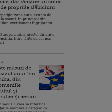
ale, dar rămâne un colos
de propriile slăbiciuni
repetiție: zona euro, extrem de
 la șocuri, în principal din
iilor. Avertisment îngrijorător
Europa a atins nivelul dinainte
omânia, între țările cu cei mai
eri
na
ște măsuri de
 cazul unui ”no
ndra, din
Domeniile
uitul şi
rutier şi aerian
imes: UE vrea să interzică
 țările membre a cetăţenilor