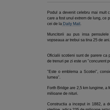
Podul a devenit celebru mai mult ca
care a fost unul extrem de lung, ce 
cei de la
Daily Mail
.
Muncitorii au pus insa pensulele
vopseaua ar trebui sa tina 25 de ani
Oficialii scotieni sunt de parere ca 
de trenuri pe zi este un "concurent
"Este o emblema a Scotiei", conside
lumea".
Forth Bridge are 2,5 km lungime, a fo
milioane de nituri.
Constructia a inceput in 1882, a du
sterline, adica 235 de milioane astaz