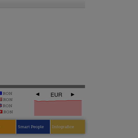
EUR
RON
RON
RON
RON
e
Smart People
Infografice