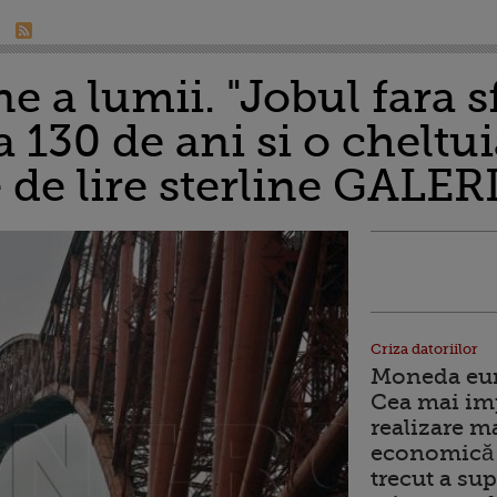
 a lumii. "Jobul fara sfa
 130 de ani si o cheltui
 de lire sterline GALE
Criza datoriilor
Moneda euro
Cea mai im
realizare m
economică 
trecut a sup