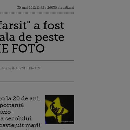
30 mai 2012 11:42 / 26030 vizualizari
rsit" a fost
ala de peste
RIE FOTO
Ads by INTERNET PROTV
 la 20 de ani.
portantă
acro-
a secolului
raviețuit marii