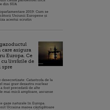
 din cauza pandemiei încă
ve din SUA
roparlamentare 2019: Cum se
cătorii Uniunii Europene și
iza acestui scrutin
 gazoductul
 care asigura
ru Europa. Ce
cu livrările de
i spre
esecretizate: Catastrofa de la
el mai grav dezastru nuclear
 a fost precedată de alte
de mai mică amploare, ascunse
e gaze naturale în Europa.
nit Ucraina marea câștigătoare