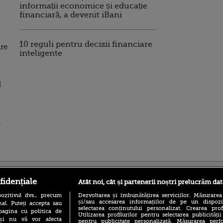
informații economice și educație
financiară, a devenit iBani
10 reguli pentru decizii financiare
are
inteligente
l
n
ro
foodstory.ro
Procinema.ro
fidențiale
Atât noi, cât și partenerii noștri prelucrăm dat
ozitivul dvs., precum
Dezvoltarea și îmbunătățirea serviciilor. Măsurarea
și/sau accesarea informațiilor de pe un dispoziti
al. Puteți accepta sau
selectarea conținutului personalizat. Crearea prof
pagina cu politica de
Utilizarea profilurilor pentru selectarea publicității
i și nu vă vor afecta
pentru publicitate personalizată. Măsurarea perfo