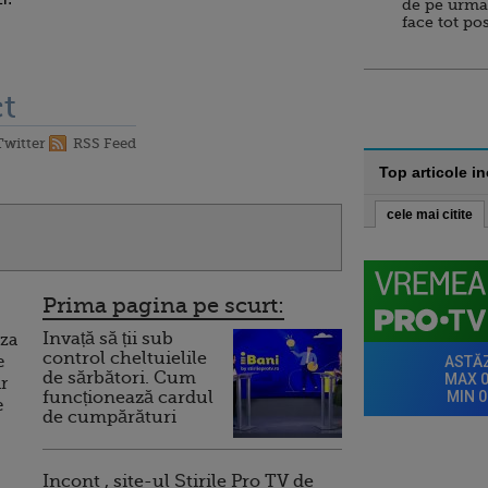
de pe urma
face tot po
t
Twitter
RSS Feed
Top articole i
cele mai citite
Prima pagina pe scurt:
Invață să ții sub
aza
control cheltuielile
e
de sărbători. Cum
r
funcționează cardul
e
de cumpărături
Incont , site-ul Știrile Pro TV de