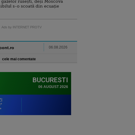
 gazelor rusești, deși Moscova
sibilul s-o scoată din ecuație
Ads by INTERNET PROTV
ncont.ro
06.08.2026
cele mai comentate