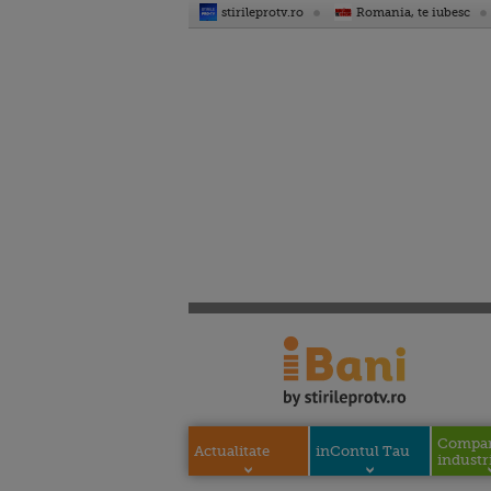
stirileprotv.ro
Romania, te iubesc
Compani
Actualitate
inContul Tau
industri