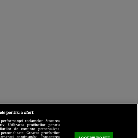
Sport.ro
ele pentru a oferi:
 performanței reclamelor. Stocarea
v. Utilizarea profilurilor pentru
ilurilor de conținut personalizat.
 personalizate. Crearea profilurilor
rmanței conținutului. Înțelegerea