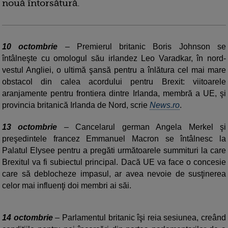
nouă întorsătură.
10 octombrie
– Premierul britanic Boris Johnson se
întâlneşte cu omologul său irlandez Leo Varadkar, în nord-
vestul Angliei, o ultimă şansă pentru a înlătura cel mai mare
obstacol din calea acordului pentru Brexit: viitoarele
aranjamente pentru frontiera dintre Irlanda, membră a UE, şi
provincia britanică Irlanda de Nord, scrie
News.ro
.
13 octombrie
– Cancelarul german Angela Merkel şi
preşedintele francez Emmanuel Macron se întâlnesc la
Palatul Elysee pentru a pregăti următoarele summituri la care
Brexitul va fi subiectul principal. Dacă UE va face o concesie
care să deblocheze impasul, ar avea nevoie de susţinerea
celor mai influenţi doi membri ai săi.
14 octombrie
– Parlamentul britanic îşi reia sesiunea, creând