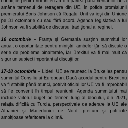
condiţiile pentru noi încercări din partea parlamentarilor de a
amâna termenul de retragere din UE, în pofida promisiunii
premierului Boris Johnson că Regatul Unit va ieşi din Uniune
pe 31 octombrie cu sau fără acord. Agenda legislativă a lui
Johnson va fi stabilită de discursul tradiţional al reginei.
16 octombrie
– Franţa şi Germania susţinn summitul lor
anual, o oportunitate pentru miniştrii ambelor ţări să discute o
serie de probleme binalterale, iar Brexitul va fi mai mult ca
sigur un subiect important al discuţiilor.
17-18 octombrie
– Liderii UE se reunesc la Bruxelles pentru
summitul Consiliului European. Dacă acordul pentru Brexit nu
va fi stabilit până atunci, potrivit oficialilor UE va fi improbabil
să fie convenit în timpul reuniunii. Agenda summitului mai
include viitorul buget pe termen lung al blocului, din 2021,
relaţia dificilă cu Turcia, perspectivele de aderare la UE ale
Albaniei şi Macedoniei de Nord, precum şi politicile
ambiţioase referitoare la climă.