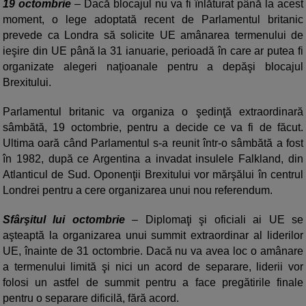
19 octombrie
– Dacă blocajul nu va fi înlăturat până la acest
moment, o lege adoptată recent de Parlamentul britanic
prevede ca Londra să solicite UE amânarea termenului de
ieşire din UE până la 31 ianuarie, perioadă în care ar putea fi
organizate alegeri naţioanale pentru a depăşi blocajul
Brexitului.
Parlamentul britanic va organiza o şedinţă extraordinară
sâmbătă, 19 octombrie, pentru a decide ce va fi de făcut.
Ultima oară când Parlamentul s-a reunit într-o sâmbătă a fost
în 1982, după ce Argentina a invadat insulele Falkland, din
Atlanticul de Sud. Oponenţii Brexitului vor mărşălui în centrul
Londrei pentru a cere organizarea unui nou referendum.
Sfârşitul lui octombrie
– Diplomaţi şi oficiali ai UE se
aşteaptă la organizarea unui summit extraordinar al liderilor
UE, înainte de 31 octombrie. Dacă nu va avea loc o amânare
a termenului limită şi nici un acord de separare, liderii vor
folosi un astfel de summit pentru a face pregătirile finale
pentru o separare dificilă, fără acord.