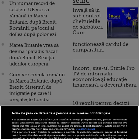
scurt:
Un număr record de
cetățeni UE vor să
Invață să ții
rămână în Marea
sub control
cheltuielile
Britanie, după Brexit.
de sărbători.
Românii, pe locul al
Cum
doilea după polonezi
funcționează cardul de
Marea Britanie vrea să
cumpărături
devină “paradis fiscal”
după Brexit. Reacţia
liderilor europeni
Incont , site-ul Știrile Pro
TV de informații
Cum vor circula românii
economice și educație
în Marea Britanie, după
financiară, a devenit iBani
Brexit. Sistemul de
imigrație pe care îl
pregătește Londra
10 reguli pentru decizii
financiare inteligente
Un Brexit fără acord ar
Nouă ne pasă ca datele tale personale să rămână confidențiale
genera oprirea producției
Noi și partenerii noștri
201
stocăm și/sau accesăm informații pe dispozitivul dvs., precum identificatorii
și pierderi de miliarde de
cookie unici pentru prelucrarea datelor cu caracter personal. Puteți accepta sau gestiona alegerile dvs.
făcând clic mai jos sau în orice moment, pe pagina cu politica de confidențialitate. Aceste alegeri vor fi
euro în industria auto
raportate partenerilor noștri și nu vă vor afecta navigarea.
Mai multe detalii
Noi si partenerii nostri (retelele de socializare si agentiile de publicitate partenere, precum si furnizorii
europeană
nostri de servicii de date analitice) prelucram date pentru a permite website-ului sa functioneze, pentru a
personaliza continutul si anunturile publicitare afisate in functie de interesele si/sau profilul dvs., pentru a