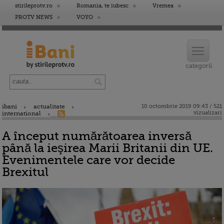
stirileprotv.ro
Romania, te iubesc
Vremea
PROTV NEWS
VOYO
ibani
actualitate
10 octombrie 2019 09:43 / 521
vizualizari
international
A început numărătoarea inversă
până la ieşirea Marii Britanii din UE.
Evenimentele care vor decide
Brexitul