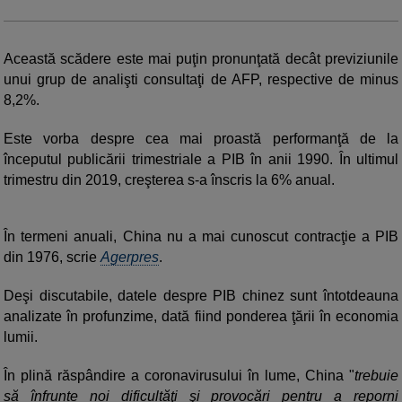
Această scădere este mai puţin pronunţată decât previziunile
unui grup de analişti consultaţi de AFP, respective de minus
8,2%.
Este vorba despre cea mai proastă performanţă de la
începutul publicării trimestriale a PIB în anii 1990. În ultimul
trimestru din 2019, creşterea s-a înscris la 6% anual.
În termeni anuali, China nu a mai cunoscut contracţie a PIB
din 1976, scrie
Agerpres
.
Deşi discutabile, datele despre PIB chinez sunt întotdeauna
analizate în profunzime, dată fiind ponderea ţării în economia
lumii.
În plină răspândire a coronavirusului în lume, China "
trebuie
să înfrunte noi dificultăţi şi provocări pentru a reporni