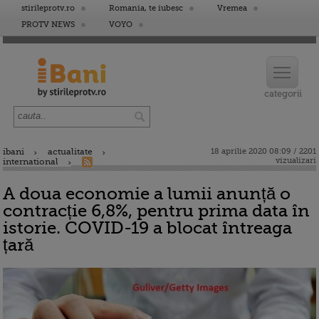
stirileprotv.ro
Romania, te iubesc
Vremea
PROTV NEWS
VOYO
ibani
actualitate
18 aprilie 2020 08:09 / 2201
vizualizari
international
A doua economie a lumii anunță o
contracție 6,8%, pentru prima data în
istorie. COVID-19 a blocat întreaga
țară