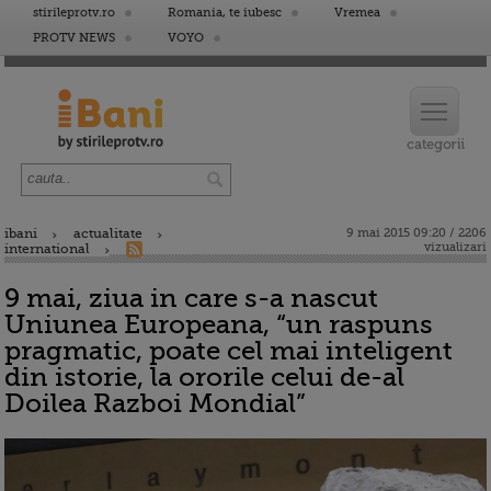
stirileprotv.ro
Romania, te iubesc
Vremea
PROTV NEWS
VOYO
ibani
actualitate
9 mai 2015 09:20 / 2206
vizualizari
international
9 mai, ziua in care s-a nascut
Uniunea Europeana, “un raspuns
pragmatic, poate cel mai inteligent
din istorie, la ororile celui de-al
Doilea Razboi Mondial”