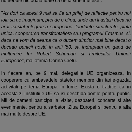
nu trebuie niciodata luate ca de la sine intelese".
"
As dori ca acest 9 mai sa fie un prilej de reflectie pentru noi
toti: sa ne imaginam, pret de o clipa, unde am fi astazi daca nu
ar fi existat integrarea europeana, fondurile structurale, piata
unica, cooperarea transfrontaliera sau programul Erasmus. si,
daca ne vom da seama ca o ducem simtitor mai bine decat o
duceau bunicii nostri in anii '50, sa indreptam un gand de
multumire lui Robert Schuman si arhitectilor Uniunii
Europene"
, mai afirma Corina Cretu.
In fiecare an, pe 9 mai, delegatiile UE organizeaza, in
cooperare cu ambasadele statelor membre din tarile-gazda,
activitati pe tema Europa in lume. Exista o traditie ca in
aceasta zi institutiile UE sa isi deschida portile pentru public.
Mii de oameni participa la vizite, dezbateri, concerte si alte
evenimente, pentru a sarbatori Ziua Europei si pentru a afla
mai multe despre UE.