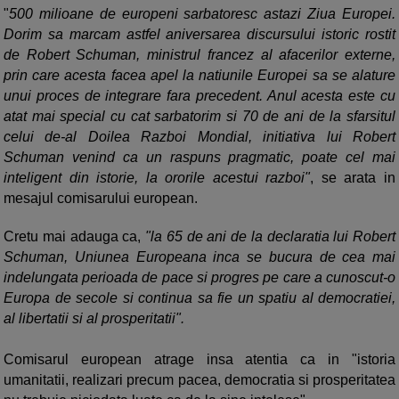
"
500 milioane de europeni sarbatoresc astazi Ziua Europei.
Dorim sa marcam astfel aniversarea discursului istoric rostit
de Robert Schuman, ministrul francez al afacerilor externe,
prin care acesta facea apel la natiunile Europei sa se alature
unui proces de integrare fara precedent. Anul acesta este cu
atat mai special cu cat sarbatorim si 70 de ani de la sfarsitul
celui de-al Doilea Razboi Mondial, initiativa lui Robert
Schuman venind ca un raspuns pragmatic, poate cel mai
inteligent din istorie, la ororile acestui razboi"
, se arata in
mesajul comisarului european.
Cretu mai adauga ca,
"la 65 de ani de la declaratia lui Robert
Schuman, Uniunea Europeana inca se bucura de cea mai
indelungata perioada de pace si progres pe care a cunoscut-o
Europa de secole si continua sa fie un spatiu al democratiei,
al libertatii si al prosperitatii".
Comisarul european atrage insa atentia ca in "istoria
umanitatii, realizari precum pacea, democratia si prosperitatea