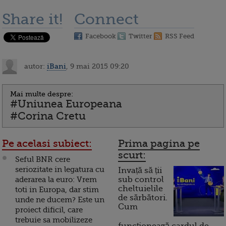
Share it!
Connect
Facebook
Twitter
RSS Feed
autor:
iBani
, 9 mai 2015 09:20
Mai multe despre:
#Uniunea Europeana
#Corina Cretu
Pe acelasi subiect:
Prima pagina pe
scurt:
Seful BNR cere
seriozitate in legatura cu
Invață să ții
aderarea la euro: Vrem
sub control
cheltuielile
toti in Europa, dar stim
de sărbători.
unde ne ducem? Este un
Cum
proiect dificil, care
trebuie sa mobilizeze