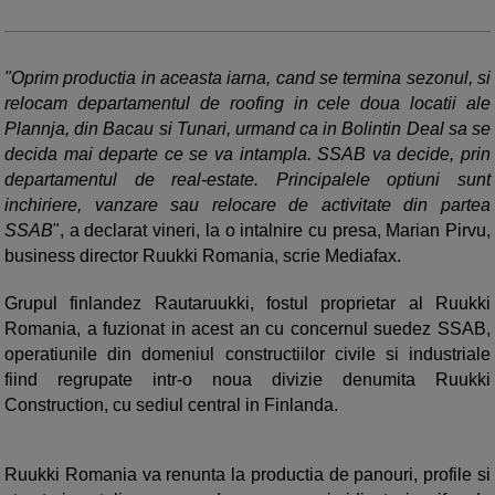
"Oprim productia in aceasta iarna, cand se termina sezonul, si
relocam departamentul de roofing in cele doua locatii ale
Plannja, din Bacau si Tunari, urmand ca in Bolintin Deal sa se
decida mai departe ce se va intampla. SSAB va decide, prin
departamentul de real-estate. Principalele optiuni sunt
inchiriere, vanzare sau relocare de activitate din partea
SSAB
", a declarat vineri, la o intalnire cu presa, Marian Pirvu,
business director Ruukki Romania, scrie Mediafax.
Grupul finlandez Rautaruukki, fostul proprietar al Ruukki
Romania, a fuzionat in acest an cu con­cernul suedez SSAB,
ope­ratiunile din do­meniul constructiilor civile si indus­triale
fiind re­gru­pate intr-o noua divizie denumita Ruukki
Construction, cu sediul central in Finlanda.
Ruukki Romania va renunta la productia de panouri, profile si