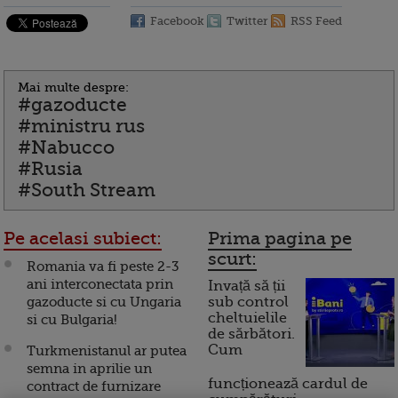
Facebook
Twitter
RSS Feed
Mai multe despre:
#gazoducte
#ministru rus
#Nabucco
#Rusia
#South Stream
Pe acelasi subiect:
Prima pagina pe
scurt:
Romania va fi peste 2-3
ani interconectata prin
Invață să ții
gazoducte si cu Ungaria
sub control
cheltuielile
si cu Bulgaria!
de sărbători.
Cum
Turkmenistanul ar putea
semna in aprilie un
funcționează cardul de
contract de furnizare