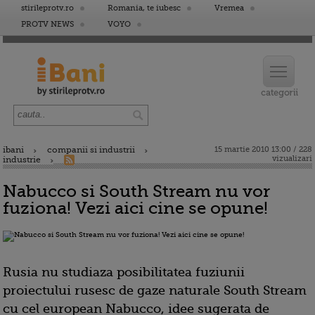
stirileprotv.ro
Romania, te iubesc
Vremea
PROTV NEWS
VOYO
ibani
companii si industrii
15 martie 2010 13:00 / 228
vizualizari
industrie
Nabucco si South Stream nu vor
fuziona! Vezi aici cine se opune!
Rusia nu studiaza posibilitatea fuziunii
proiectului rusesc de gaze naturale South Stream
cu cel european Nabucco, idee sugerata de