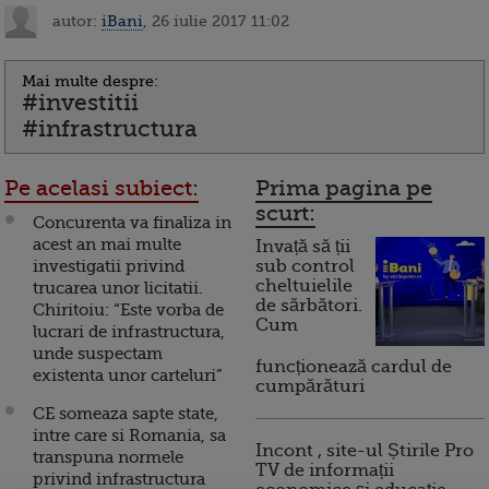
autor:
iBani
, 26 iulie 2017 11:02
Mai multe despre:
#investitii
#infrastructura
Pe acelasi subiect:
Prima pagina pe
scurt:
Concurenta va finaliza in
acest an mai multe
Invață să ții
investigatii privind
sub control
cheltuielile
trucarea unor licitatii.
de sărbători.
Chiritoiu: “Este vorba de
Cum
lucrari de infrastructura,
unde suspectam
funcționează cardul de
existenta unor carteluri”
cumpărături
CE someaza sapte state,
intre care si Romania, sa
Incont , site-ul Știrile Pro
transpuna normele
TV de informații
privind infrastructura