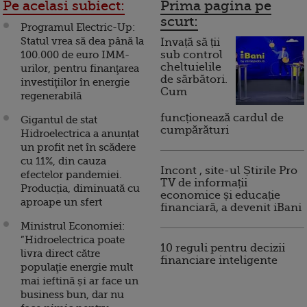
Pe acelasi subiect:
Prima pagina pe
scurt:
Programul Electric-Up:
Statul vrea să dea până la
Invață să ții
100.000 de euro IMM-
sub control
cheltuielile
urilor, pentru finanţarea
de sărbători.
investiţiilor în energie
Cum
regenerabilă
funcționează cardul de
Gigantul de stat
cumpărături
Hidroelectrica a anunțat
un profit net în scădere
cu 11%, din cauza
Incont , site-ul Știrile Pro
efectelor pandemiei.
TV de informații
Producția, diminuată cu
economice și educație
aproape un sfert
financiară, a devenit iBani
Ministrul Economiei:
”Hidroelectrica poate
10 reguli pentru decizii
livra direct către
financiare inteligente
populaţie energie mult
mai ieftină și ar face un
business bun, dar nu