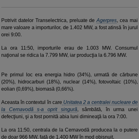
Potrivit datelor Transelectrica, preluate de
Agerpres
, cea mai
mare valoare a importurilor, de 1.402 MW, a fost atinsă în jurul
orei 9:00.
La ora 11:50, importurile erau de 1.003 MW. Consumul
naţional se ridica la 7.799 MW, iar producţia la 6.796 MW.
Pe primul loc era energia hidro (34%), urmată de cărbune
(20%), hidrocarburi (18%), nuclear (14%), fotovoltaic (10%),
eolian (0,69%), biomasă (0,66%).
Aceasta în contextul în care
Unitatea 2 a centralei nucleare de
la Cernavodă s-a oprit singură
, sâmbătă, în urma unei
defecţiuni, şi a fost pornită abia luni dimineaţă la ora 7:00.
La ora 11:50, centrala de la Cernavodă producea la o putere
de doar 966 MW, faţă de 1.400 MW în mod obişnuit.