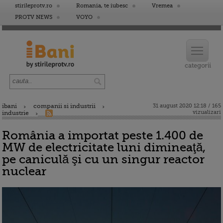
stirileprotv.ro
Romania, te iubesc
Vremea
PROTV NEWS
VOYO
ibani
companii si industrii
31 august 2020 12:18 / 165
vizualizari
industrie
România a importat peste 1.400 de
MW de electricitate luni dimineaţă,
pe caniculă şi cu un singur reactor
nuclear