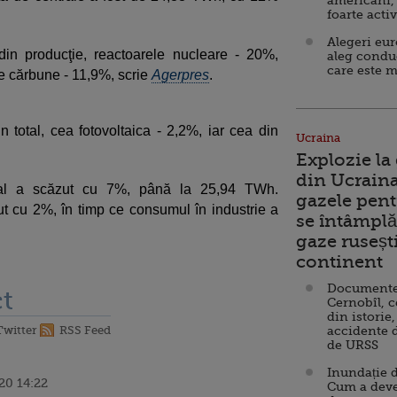
americani,
foarte acti
Alegeri eu
in producţie, reactoarele nucleare - 20%,
aleg condu
care este m
pe cărbune - 11,9%, scrie
Agerpres
.
 total, cea fotovoltaica - 2,2%, iar cea din
Ucraina
Explozie la
din Ucraina
onal a scăzut cu 7%, până la 25,94 TWh.
gazele pent
ut cu 2%, în timp ce consumul în industrie a
se întâmplă 
gaze ruseșt
continent
Documente d
t
Cernobîl, c
din istorie,
Twitter
RSS Feed
accidente 
de URSS
Inundație d
20 14:22
Cum a deve