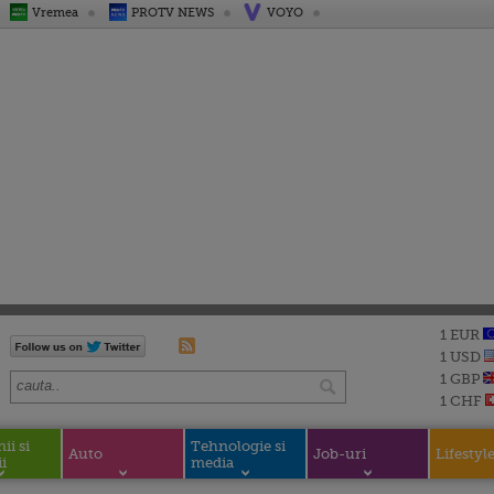
Vremea
PROTV NEWS
VOYO
1 EUR
1 USD
1 GBP
1 CHF
i si
Tehnologie si
Auto
Job-uri
Lifestyl
i
media