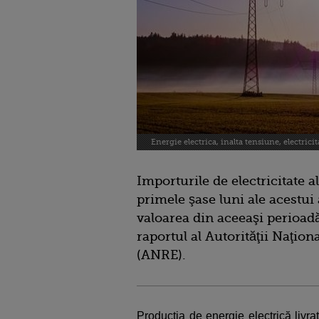
Energie electrica, inalta tensiune, electricit
Importurile de electricitate al
primele şase luni ale acestui
valoarea din aceeaşi perioadă
raportul al Autorităţii Naţio
(ANRE).
Producţia de energie electrică livr