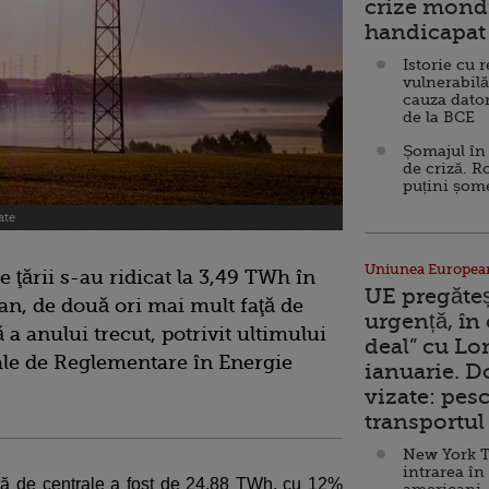
crize mondi
handicapat 
Istorie cu 
vulnerabilă
cauza dator
de la BCE
Șomajul în 
de criză. R
puțini șom
ate
Uniunea Europea
e ţării s-au ridicat la 3,49 TWh în
UE pregăte
 an, de două ori mai mult faţă de
urgență, în
 a anului trecut, potrivit ultimului
deal” cu Lo
nale de Reglementare în Energie
ianuarie. 
vizate: pesc
transportul 
New York T
intrarea în
ată de centrale a fost de 24,88 TWh, cu 12%