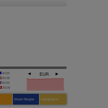
EUR
RON
RON
RON
RON
e
Smart People
Infografice