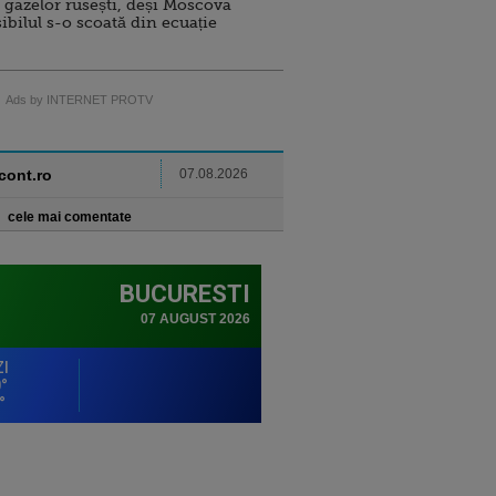
 gazelor rusești, deși Moscova
sibilul s-o scoată din ecuație
Ads by INTERNET PROTV
ncont.ro
07.08.2026
cele mai comentate