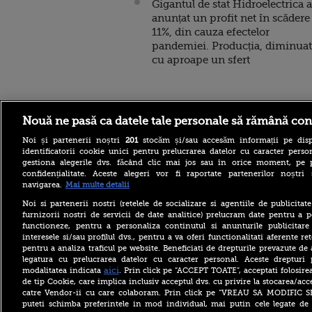
Gigantul de stat Hidroelectrica a
anunțat un profit net în scădere
11%, din cauza efectelor
pandemiei. Producția, diminua
cu aproape un sfert
Stirileprotv.ro
ilike-it.
Nouă ne pasă ca datele tale personale să rămână con
Noi și partenerii noștri
201
stocăm și/sau accesăm informații pe disp
identificatorii cookie unici pentru prelucrarea datelor cu caracter person
gestiona alegerile dvs. făcând clic mai jos sau în orice moment, pe 
confidențialitate. Aceste alegeri vor fi raportate partenerilor noștr
navigarea.
Mai multe detalii
Reacția Rusiei după ce o
Noi si partenerii nostri (retelele de socializare si agentiile de publicita
dronă explozivă a paralizat
furnizorii nostri de servicii de date analitice) prelucram date pentru a p
aeroportul din Leipzig: „O
functioneze, pentru a personaliza continutul si anunturile publicitare
provocare complet
interesele si/sau profilul dvs., pentru a va oferi functionalitati aferente ret
fabricată”
pentru a analiza traficul pe website. Beneficiati de drepturile prevazute de
Cea mai bună țară în care să
legatura cu prelucrarea datelor cu caracter personal. Aceste drepturi 
te muți în 2026 este din
aici
modalitatea indicata
. Prin click pe “ACCEPT TOATE”, acceptati folosire
Europa. Cum arată top 10
de tip Cookie, care implica inclusiv acceptul dvs. cu privire la stocarea/acc
state
catre Vendor-ii cu care colaboram. Prin click pe “VREAU SA MODIFIC 
puteti schimba preferintele in mod individual, mai putin cele legate de 
Furtuni puternice au lovit