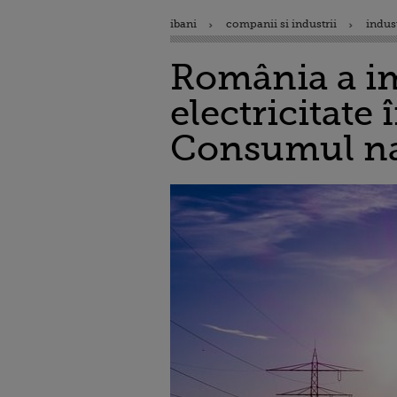
ibani
companii si industrii
indus
România a im
electricitate
Consumul naţ