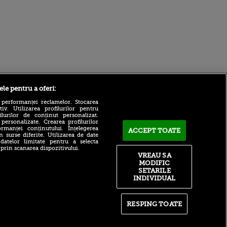
Sport.ro
ele pentru a oferi:
 performanței reclamelor. Stocarea
v. Utilizarea profilurilor pentru
ilurilor de conținut personalizat.
 personalizate. Crearea profilurilor
rmanței conținutului. Înțelegerea
ACCEPT TOATE
n surse diferite. Utilizarea de date
 datelor limitate pentru a selecta
 prin scanarea dispozitivului.
Victor Pițurcă știe cine va
VREAU SA
câștiga Superliga: ”E
MODIFIC
ntru
favorită”
ita lui,
SETARILE
t tată!
Dinamo a mai rezolvat un
INDIVIDUAL
transfer! Va costa 200.000 de
, Adela
euro
rol
RESPING TOATE
V
ACUM: UTA - Rapid 0-0, pe
Sport.ro | S-a ”rupt” Pitu!
pă o
Schimbare de urgență la
n film, Sir
arădeni