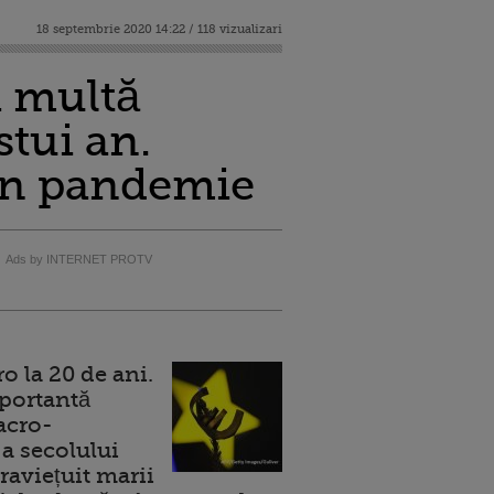
18 septembrie 2020 14:22 / 118 vizualizari
i multă
stui an.
 în pandemie
Ads by INTERNET PROTV
 la 20 de ani.
portantă
acro-
a secolului
raviețuit marii