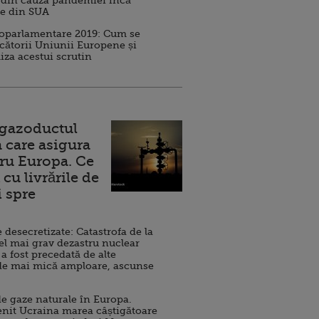
 din cauza pandemiei încă
ve din SUA
roparlamentare 2019: Cum se
cătorii Uniunii Europene și
iza acestui scrutin
 gazoductul
 care asigura
ru Europa. Ce
cu livrările de
i spre
esecretizate: Catastrofa de la
el mai grav dezastru nuclear
 a fost precedată de alte
de mai mică amploare, ascunse
e gaze naturale în Europa.
nit Ucraina marea câștigătoare