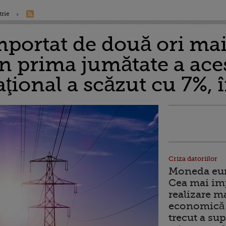
trie
portat de două ori ma
 în prima jumătate a ace
ional a scăzut cu 7%,
Criza datoriilor
Moneda euro
Cea mai im
realizare m
economică 
trecut a sup