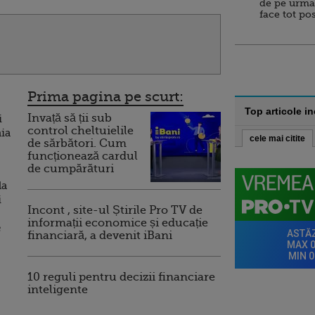
de pe urma
face tot po
Prima pagina pe scurt:
Top articole i
Invață să ții sub
i
control cheltuielile
nia
cele mai citite
de sărbători. Cum
funcționează cardul
de cumpărături
la
i
Incont , site-ul Știrile Pro TV de
informații economice și educație
e
financiară, a devenit iBani
10 reguli pentru decizii financiare
inteligente