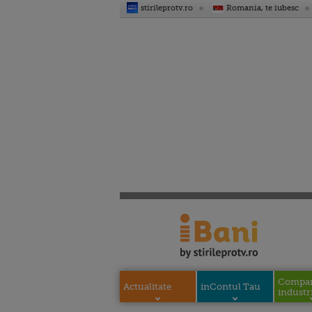
stirileprotv.ro
Romania, te iubesc
Compani
Actualitate
inContul Tau
industri