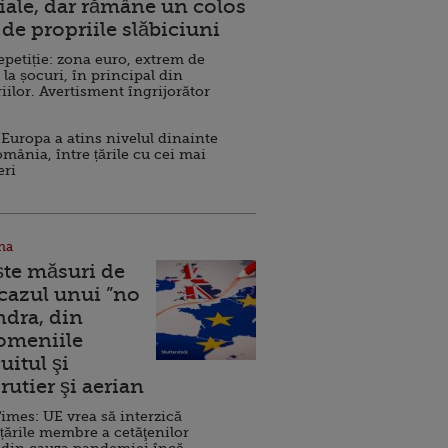
ale, dar rămâne un colos
de propriile slăbiciuni
repetiție: zona euro, extrem de
 la șocuri, în principal din
iilor. Avertisment îngrijorător
Europa a atins nivelul dinainte
omânia, între țările cu cei mai
eri
na
ște măsuri de
 cazul unui ”no
ndra, din
Domeniile
uitul şi
rutier şi aerian
imes: UE vrea să interzică
 țările membre a cetăţenilor