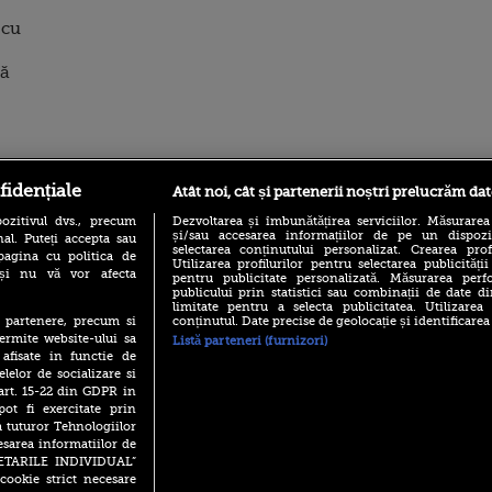
 cu
tă
ro
foodstory.ro
Procinema.ro
fidențiale
Atât noi, cât și partenerii noștri prelucrăm dat
ozitivul dvs., precum
Dezvoltarea și îmbunătățirea serviciilor. Măsurarea
și/sau accesarea informațiilor de pe un dispoziti
al. Puteți accepta sau
selectarea conținutului personalizat. Crearea prof
pagina cu politica de
Utilizarea profilurilor pentru selectarea publicității
i și nu vă vor afecta
pentru publicitate personalizată. Măsurarea perfo
publicului prin statistici sau combinații de date di
limitate pentru a selecta publicitatea. Utilizarea
conținutul. Date precise de geolocație și identificarea
te partenere, precum si
ermite website-ului sa
Listă parteneri (furnizori)
(P) Descoperă Lumea
Emoții intense pe
 afisate in functie de
Evenimentelor din România
Sebastian Stan! Iub
elelor de socializare si
cu Transilvania Events!
Annabelle, l-a făcu
 art. 15-22 din GDPR in
(P) Raku, gaming intens și o
pot fi exercitate prin
Din 14 septembrie
pauză binemeritată cu...
Popescu revine în 
a tuturor Tehnologiilor
pizza Guseppe
principal la Pro T
esarea informatiilor de
(P) Poți folosi bonurile de
SETARILE INDIVIDUAL”
La 88 de ani și du
masă pentru a comanda
cookie strict necesare
carieră fabuloasă î