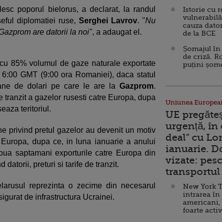
ilesc poporul bielorus, a declarat, la randul
Istorie cu 
vulnerabilă
 seful diplomatiei ruse,
Serghei Lavrov
. "
Nu
cauza dator
Gazprom are datorii la noi"
, a adaugat el.
de la BCE
Șomajul în 
de criză. R
e cu 85% volumul de gaze naturale exportate
puțini șom
a 6:00 GMT (9:00 ora Romaniei), daca statul
oane de dolari pe care le are la
Gazprom
.
 tranzit a gazelor rusesti catre Europa, dupa
Uniunea Europea
eaza teritoriul.
UE pregăte
urgență, în
ine privind pretul gazelor au devenit un motiv
deal” cu Lo
u Europa, dupa ce, in luna ianuarie a anului
ianuarie. 
oua saptamani exporturile catre Europa din
vizate: pesc
atorii, preturi si tarife de tranzit.
transportul 
elarusul reprezinta o zecime din necesarul
New York T
intrarea în
igurat de infrastructura Ucrainei.
americani,
foarte acti