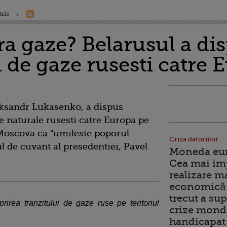
trie
 gaze? Belarusul a dis
 de gaze rusesti catre 
eksandr Lukasenko, a dispus
ze naturale rusesti catre Europa pe
d Moscova ca "umileste poporul
Criza datoriilor
ul de cuvant al presedentiei, Pavel
Moneda euro
Cea mai im
realizare m
economică 
trecut a sup
rirea tranzitului de gaze ruse pe teritoriul
crize mondi
handicapat 