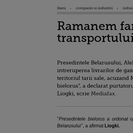
ibani
companii si industrii
indus
Ramanem fara
transportului
Presedintele Belarusului, Al
intreruperea livrarilor de ga
teritoriul tarii sale, acuzan
bielorus", a declarat purtator
Liogki, scrie
Mediafax
.
"
Presedintele bielorus a ordonat op
Belarusului"
, a afirmat
Liogki.