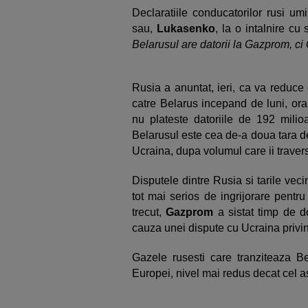
Declaratiile conducatorilor rusi um
sau,
Lukasenko
, la o intalnire cu
Belarusul are datorii la Gazprom, ci 
Rusia a anuntat, ieri, ca va reduc
catre Belarus incepand de luni, or
nu plateste datoriile de 192 mili
Belarusul este cea de-a doua tara de
Ucraina, dupa volumul care ii travers
Disputele dintre Rusia si tarile vec
tot mai serios de ingrijorare pentr
trecut,
Gazprom
a sistat timp de d
cauza unei dispute cu Ucraina privind d
Gazele rusesti care tranziteaza B
Europei, nivel mai redus decat cel as