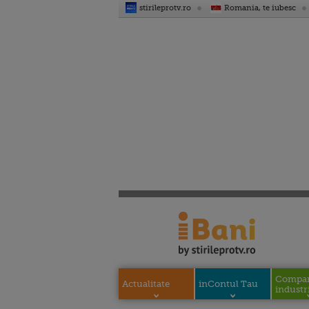
stirileprotv.ro
Romania, te iubesc
Compani
Actualitate
inContul Tau
industri