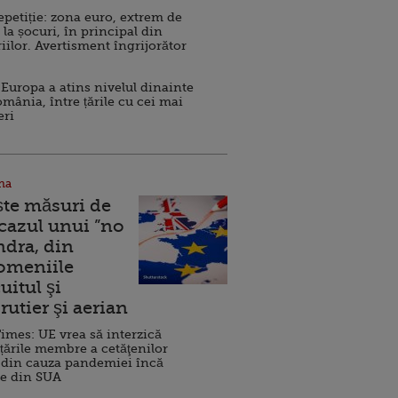
repetiție: zona euro, extrem de
 la șocuri, în principal din
iilor. Avertisment îngrijorător
Europa a atins nivelul dinainte
omânia, între țările cu cei mai
eri
na
ște măsuri de
 cazul unui ”no
ndra, din
Domeniile
uitul şi
rutier şi aerian
imes: UE vrea să interzică
 țările membre a cetăţenilor
 din cauza pandemiei încă
ve din SUA