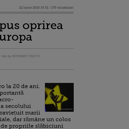
22 iunie 2010 14:31 / 179 vizualizari
pus oprirea
Europa
Ads by INTERNET PROTV
 la 20 de ani.
portantă
acro-
a secolului
raviețuit marii
ale, dar rămâne un colos
de propriile slăbiciuni