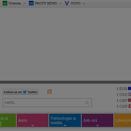
Vremea
PROTV NEWS
VOYO
1 EUR
1 USD
1 GBP
1 CHF
i si
Tehnologie si
Auto
Job-uri
Lifestyl
i
media