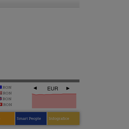
EUR
RON
RON
RON
RON
e
Smart People
Infografice