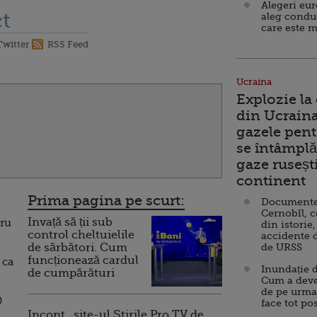
Alegeri eu
t
aleg condu
care este m
Twitter
RSS Feed
Ucraina
Explozie la
din Ucraina
gazele pent
se întâmplă 
gaze ruseșt
continent
Prima pagina pe scurt:
Documente d
Cernobîl, c
Invață să ții sub
tru
din istorie,
control cheltuielile
accidente 
de sărbători. Cum
de URSS
funcționează cardul
 ca
Inundație d
de cumpărături
Cum a deve
de pe urma
0
face tot po
Incont , site-ul Știrile Pro TV de