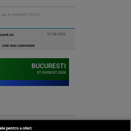
Ads by INTERNET PROTV
ncont.ro
07.08.2026
cele mai comentate
Sport.ro
ele pentru a oferi: