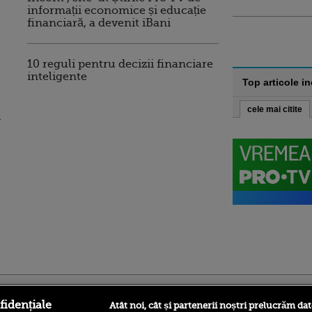
informații economice și educație
financiară, a devenit iBani
10 reguli pentru decizii financiare
inteligente
Top articole i
cele mai citite
a
ro
foodstory.ro
Procinema.ro
fidențiale
Atât noi, cât și partenerii noștri prelucrăm dat