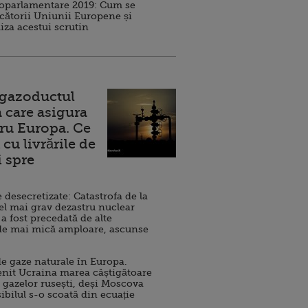
roparlamentare 2019: Cum se
cătorii Uniunii Europene și
iza acestui scrutin
 gazoductul
 care asigura
ru Europa. Ce
cu livrările de
i spre
esecretizate: Catastrofa de la
el mai grav dezastru nuclear
 a fost precedată de alte
de mai mică amploare, ascunse
e gaze naturale în Europa.
nit Ucraina marea câștigătoare
 gazelor rusești, deși Moscova
sibilul s-o scoată din ecuație