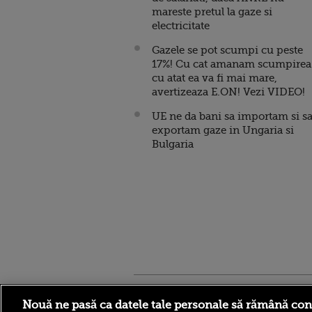
mareste pretul la gaze si
electricitate
Gazele se pot scumpi cu peste
17%! Cu cat amanam scumpirea
cu atat ea va fi mai mare,
avertizeaza E.ON! Vezi VIDEO!
UE ne da bani sa importam si s
exportam gaze in Ungaria si
Bulgaria
Stirileprotv.ro
ilike-it.
Nouă ne pasă ca datele tale personale să rămână con