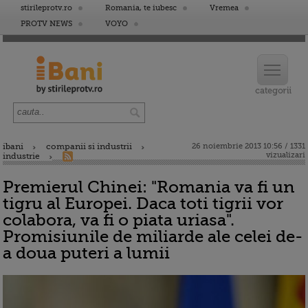
stirileprotv.ro
Romania, te iubesc
Vremea
PROTV NEWS
VOYO
ibani
companii si industrii
26 noiembrie 2013 10:56 / 1331
vizualizari
industrie
Premierul Chinei: "Romania va fi un
tigru al Europei. Daca toti tigrii vor
colabora, va fi o piata uriasa".
Promisiunile de miliarde ale celei de-
a doua puteri a lumii