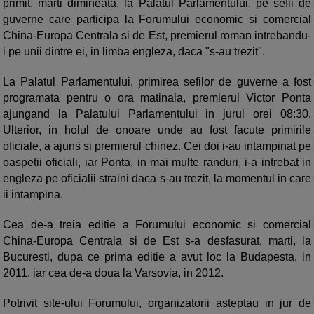
primit, marti dimineata, la Palatul Parlamentului, pe sefii de
guverne care participa la Forumului economic si comercial
China-Europa Centrala si de Est, premierul roman intrebandu-
i pe unii dintre ei, in limba engleza, daca "s-au trezit".
La Palatul Parlamentului, primirea sefilor de guverne a fost
programata pentru o ora matinala, premierul Victor Ponta
ajungand la Palatului Parlamentului in jurul orei 08:30.
Ulterior, in holul de onoare unde au fost facute primirile
oficiale, a ajuns si premierul chinez. Cei doi i-au intampinat pe
oaspetii oficiali, iar Ponta, in mai multe randuri, i-a intrebat in
engleza pe oficialii straini daca s-au trezit, la momentul in care
ii intampina.
Cea de-a treia editie a Forumului economic si comercial
China-Europa Centrala si de Est s-a desfasurat, marti, la
Bucuresti, dupa ce prima editie a avut loc la Budapesta, in
2011, iar cea de-a doua la Varsovia, in 2012.
Potrivit site-ului Forumului, organizatorii asteptau in jur de