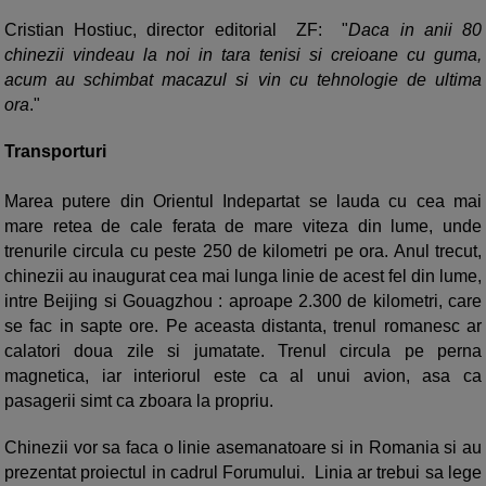
Cristian Hostiuc, director editorial ZF: "
Daca in anii 80
chinezii vindeau la noi in tara tenisi si creioane cu guma,
acum au schimbat macazul si vin cu tehnologie de ultima
ora
."
Transporturi
Marea putere din Orientul Indepartat se lauda cu cea mai
mare retea de cale ferata de mare viteza din lume, unde
trenurile circula cu peste 250 de kilometri pe ora. Anul trecut,
chinezii au inaugurat cea mai lunga linie de acest fel din lume,
intre Beijing si Gouagzhou : aproape 2.300 de kilometri, care
se fac in sapte ore. Pe aceasta distanta, trenul romanesc ar
calatori doua zile si jumatate. Trenul circula pe perna
magnetica, iar interiorul este ca al unui avion, asa ca
pasagerii simt ca zboara la propriu.
Chinezii vor sa faca o linie asemanatoare si in Romania si au
prezentat proiectul in cadrul Forumului. Linia ar trebui sa lege