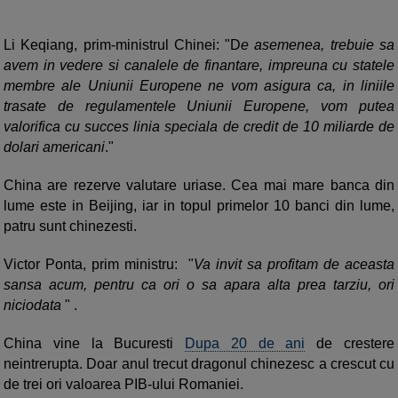
Li Keqiang, prim-ministrul Chinei: "D
e asemenea, trebuie sa
avem in vedere si canalele de finantare, impreuna cu statele
membre ale Uniunii Europene ne vom asigura ca, in liniile
trasate de regulamentele Uniunii Europene, vom putea
valorifica cu succes linia speciala de credit de 10 miliarde de
dolari americani
."
China are rezerve valutare uriase. Cea mai mare banca din
lume este in Beijing, iar in topul primelor 10 banci din lume,
patru sunt chinezesti.
Victor Ponta, prim ministru: "
Va invit sa profitam de aceasta
sansa acum, pentru ca ori o sa apara alta prea tarziu, ori
niciodata
" .
China vine la Bucuresti
Dupa 20 de ani
de crestere
neintrerupta. Doar anul trecut dragonul chinezesc a crescut cu
de trei ori valoarea PIB-ului Romaniei.