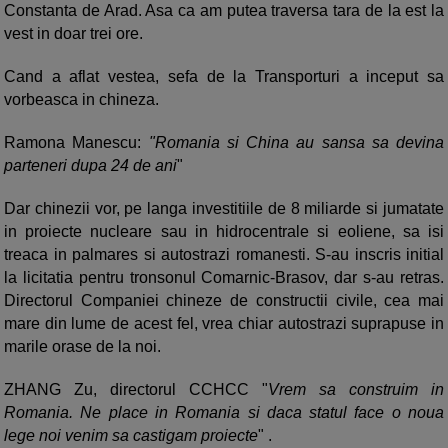
Constanta de Arad. Asa ca am putea traversa tara de la est la
vest in doar trei ore.
Cand a aflat vestea, sefa de la Transporturi a inceput sa
vorbeasca in chineza.
Ramona Manescu:
"Romania si China au sansa sa devina
parteneri dupa 24 de ani
"
Dar chinezii vor, pe langa investitiile de 8 miliarde si jumatate
in proiecte nucleare sau in hidrocentrale si eoliene, sa isi
treaca in palmares si autostrazi romanesti. S-au inscris initial
la licitatia pentru tronsonul Comarnic-Brasov, dar s-au retras.
Directorul Companiei chineze de constructii civile, cea mai
mare din lume de acest fel, vrea chiar autostrazi suprapuse in
marile orase de la noi.
ZHANG Zu, directorul CCHCC "
Vrem sa construim in
Romania. Ne place in Romania si daca statul face o noua
lege noi venim sa castigam proiecte
" .