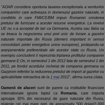
"AOAR considera oportuna taxarea exceptionala a veniturilor
companiilor care activeaza in domenuiul gazelor naturale, in
conditiile in care FMI/CE/BM impun Romaniei cresterea
pretului de furnizare a acestei resurse energetice. La nivelul
UE nu s-a acceptat de tari ca Germania, Austria sau Italia sa
se treaca la negocierea unui pret unic de livrare a gazelor
naturale importate din Rusia (demers important in sensul
consolidarii pietei energetice unice europene), protejandu-se
aranjamentele preferentiale ale acestor state cu Rusia. Un
exemplu concludent il reprezinta triplarea profitului companiei
germane E.On, in semestrul 1 din 2012 fata de semestrul 1 din
2011, pe fondul acordului incheiat de compania germana cu
Gazprom referitor la reducerea pretului de import al gazelor cu
aplicabilitate retroactiva de la
1 mai
2012",
afirma sursa citata.
Oamenii de afaceri
sunt de parere ca institutiile financiare
internationale ignora faptul ca
Romania
, care importa
aproape 30% din necesarul de gaze naturale din Rusia,
plateste cel mai mare pret, de aproximativ 500 dolari/1.000