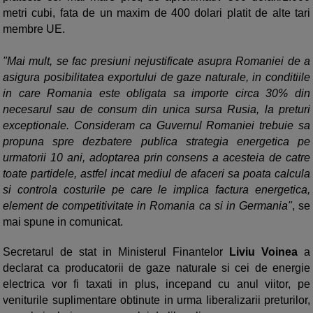
metri cubi, fata de un maxim de 400 dolari platit de alte tari
membre UE.
"Mai mult, se fac presiuni nejustificate asupra Romaniei de a
asigura posibilitatea exportului de gaze naturale, in conditiile
in care Romania este obligata sa importe circa 30% din
necesarul sau de consum din unica sursa Rusia, la preturi
exceptionale. Consideram ca Guvernul Romaniei trebuie sa
propuna spre dezbatere publica strategia energetica pe
urmatorii 10 ani, adoptarea prin consens a acesteia de catre
toate partidele, astfel incat mediul de afaceri sa poata calcula
si controla costurile pe care le implica factura energetica,
element de competitivitate in Romania ca si in Germania"
, se
mai spune in comunicat.
Secretarul de stat in Ministerul Finantelor
Liviu Voinea
a
declarat ca producatorii de gaze naturale si cei de energie
electrica vor fi taxati in plus, incepand cu anul viitor, pe
veniturile suplimentare obtinute in urma liberalizarii preturilor,