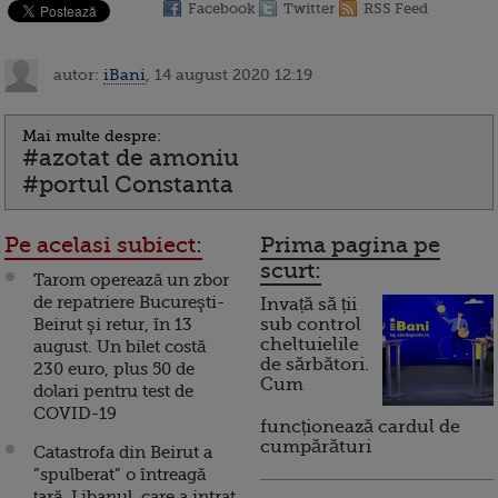
Facebook
Twitter
RSS Feed
autor:
iBani
, 14 august 2020 12:19
Mai multe despre:
#azotat de amoniu
#portul Constanta
Pe acelasi subiect:
Prima pagina pe
scurt:
Tarom operează un zbor
de repatriere Bucureşti-
Invață să ții
Beirut şi retur, în 13
sub control
cheltuielile
august. Un bilet costă
de sărbători.
230 euro, plus 50 de
Cum
dolari pentru test de
COVID-19
funcționează cardul de
cumpărături
Catastrofa din Beirut a
”spulberat” o întreagă
țară. Libanul, care a intrat