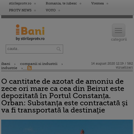
stirileprotv.ro
Romania, te iubesc
Vremea
PROTV NEWS
VOYO
ibani
companii si industrii
14 august 2020 12:19 / 582
vizualizari
industrie
O cantitate de azotat de amoniu de
zece ori mare ca cea din Beirut este
depozitată în Portul Constanța.
Orban: Substanța este contractată şi
va fi transportată la destinaţie