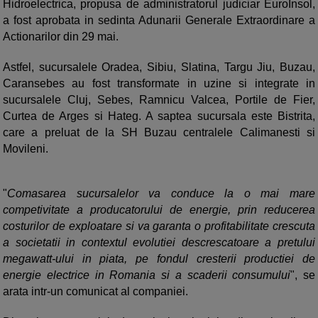
Hidroelectrica, propusa de administratorul judiciar EuroInsol,
a fost aprobata in sedinta Adunarii Generale Extraordinare a
Actionarilor din 29 mai.
Astfel, sucursalele Oradea, Sibiu, Slatina, Targu Jiu, Buzau,
Caransebes au fost transformate in uzine si integrate in
sucursalele Cluj, Sebes, Ramnicu Valcea, Portile de Fier,
Curtea de Arges si Hateg. A saptea sucursala este Bistrita,
care a preluat de la SH Buzau centralele Calimanesti si
Movileni.
"
Comasarea sucursalelor va conduce la o mai mare
competivitate a producatorului de energie, prin reducerea
costurilor de exploatare si va garanta o profitabilitate crescuta
a societatii in contextul evolutiei descrescatoare a pretului
megawatt-ului in piata, pe fondul cresterii productiei de
energie electrice in Romania si a scaderii consumului
", se
arata intr-un comunicat al companiei.