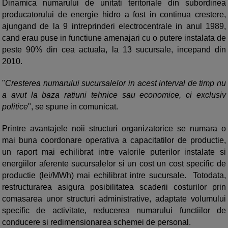
Dinamica numarului de unitati teritoriale din subordinea
producatorului de energie hidro a fost in continua crestere,
ajungand de la 9 intreprinderi electrocentrale in anul 1989,
cand erau puse in functiune amenajari cu o putere instalata de
peste 90% din cea actuala, la 13 sucursale, incepand din
2010.
"
Cresterea numarului sucursalelor in acest interval de timp nu
a avut la baza ratiuni tehnice sau economice, ci exclusiv
politice
", se spune in comunicat.
Printre avantajele noii structuri organizatorice se numara o
mai buna coordonare operativa a capacitatilor de productie,
un raport mai echilibrat intre valorile puterilor instalate si
energiilor aferente sucursalelor si un cost un cost specific de
productie (lei/MWh) mai echilibrat intre sucursale. Totodata,
restructurarea asigura posibilitatea scaderii costurilor prin
comasarea unor structuri administrative, adaptate volumului
specific de activitate, reducerea numarului functiilor de
conducere si redimensionarea schemei de personal.