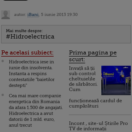
autor:
iBani
, 5 iunie 2013 19:30
Mai multe despre:
#Hidroelectrica
Pe acelasi subiect:
Prima pagina pe
scurt:
Hidroelectrica iese in
iunie din insolventa.
Invață să ții
Instanta a respins
sub control
cheltuielile
contestatiile "baietilor
de sărbători.
destepti"
Cum
Cea mai mare companie
funcționează cardul de
energetica din Romania
cumpărături
da afara 1.500 de angajati.
Hidroelectrica a avut
datorii de 1 mld. euro,
Incont , site-ul Știrile Pro
anul trecut
TV de informații