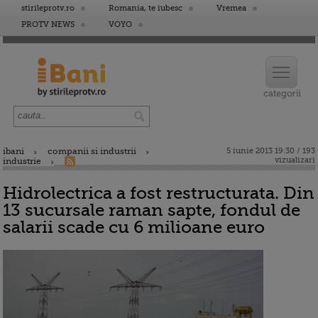
stirileprotv.ro
Romania, te iubesc
Vremea
PROTV NEWS
VOYO
ibani
companii si industrii
5 iunie 2013 19:30 / 193
vizualizari
industrie
Hidrolectrica a fost restructurata. Din
13 sucursale raman sapte, fondul de
salarii scade cu 6 milioane euro