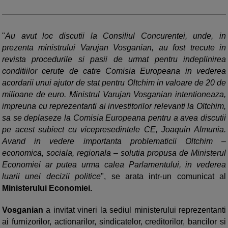
"
Au avut loc discutii la Consiliul Concurentei, unde, in
prezenta ministrului Varujan Vosganian, au fost trecute in
revista procedurile si pasii de urmat pentru indeplinirea
conditiilor cerute de catre Comisia Europeana in vederea
acordarii unui ajutor de stat pentru Oltchim in valoare de 20 de
milioane de euro. Ministrul Varujan Vosganian intentioneaza,
impreuna cu reprezentanti ai investitorilor relevanti la Oltchim,
sa se deplaseze la Comisia Europeana pentru a avea discutii
pe acest subiect cu vicepresedintele CE, Joaquin Almunia.
Avand in vedere importanta problematicii Oltchim –
economica, sociala, regionala – solutia propusa de Ministerul
Economiei ar putea urma calea Parlamentului, in vederea
luarii unei decizii politice
", se arata intr-un comunicat al
Ministerului Economiei.
Vosganian
a invitat vineri la sediul ministerului reprezentanti
ai furnizorilor, actionarilor, sindicatelor, creditorilor, bancilor si