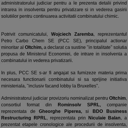
administratorului judiciar pentru a le prezenta detalii privind
intrarea in insolventa pentru privatizare si in vederea gasirii
solutiilor pentru continuarea activitatii combinatului chimic.
Potrivit comunicatului,
Wojciech Zaremba
, reprezentantul
Petro Carbo Chem SE (PCC SE), principalul actionar
minoritar al
Oltchim,
a declarat ca sustine "in totalitate" solutia
propusa de Ministerul Economiei, de intrare in insolventa a
combinatului in vederea privatizarii.
In plus, PCC SE s-ar fi angajat sa furnizeze materia prima
necesara functionarii combinatului si sa sprijine initiativa
ministeriala, "inclusiv facand lobby la Bruxelles".
Administratorul judiciar provizoriu nominalizat pentru
Oltchim
,
consortiul format din
Rominsolv SPRL,
companie
reprezentata de
Gheorghe Piperea,
si
BDO Business
Restructuring RPRL
, reprezentata prin
Niculaie Balan
, a
prezentat etapele cronologice ale procedurii de insolventa,