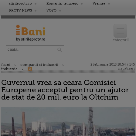
stirileprotv.ro
Romania, te iubesc
Vremea
PROTV NEWS
VOYO
ibani
companii si industrii
2 februarie 2013 10:54 / 145
vizualizari
industrie
Guvernul vrea sa ceara Comisiei
Europene acceptul pentru un ajutor
de stat de 20 mil. euro la Oltchim