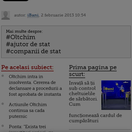
autor:
iBani
, 2 februarie 2013 10:54
Mai multe despre:
#Oltchim
#ajutor de stat
#companii de stat
Pe acelasi subiect:
Prima pagina pe
scurt:
Oltchim intra in
insolventa. Cererea de
Invață să ții
declansare a procedurii a
sub control
cheltuielile
fost aprobata de instanta
de sărbători.
Cum
Actiunile Oltchim
continua sa cada
funcționează cardul de
puternic
cumpărături
Ponta: "Exista trei