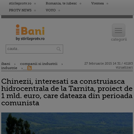
stirileprotv.ro
Romania, te iubesc
Vremea
PROTV NEWS
VOYO
ibani
companii si industrii
27 februarie 2015 14:31 / 41183
vizualizari
industrie
Chinezii, interesati sa construiasca
hidrocentrala de la Tarnita, proiect de
1 mld. euro, care dateaza din perioada
comunista