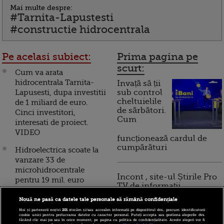
Mai multe despre:
#Tarnita-Lapustesti
#constructie hidrocentrala
Pe acelasi subiect:
Prima pagina pe
scurt:
Cum va arata
hidrocentrala Tarnita-
Invață să ții
Lapusesti, dupa investitii
sub control
cheltuielile
de 1 miliard de euro.
de sărbători.
Cinci investitori,
Cum
interesati de proiect.
VIDEO
funcționează cardul de
cumpărături
Hidroelectrica scoate la
vanzare 33 de
microhidrocentrale
Incont , site-ul Știrile Pro
pentru 19 mil. euro
TV de informații
economice și educație
Proiectul de 1 mld. euro
Nouă ne pasă ca datele tale personale să rămână confidențiale
financiară, a devenit iBani
al hidrocentralei Tarnita-
Noi și partenerii noștri
201
stocăm și/sau accesăm informații pe dispozitivul dvs., precum identificatorii
cookie unici pentru prelucrarea datelor cu caracter personal. Puteți accepta sau gestiona alegerile dvs.
Lapustesti. A fost lansat
făcând clic mai jos sau în orice moment, pe pagina cu politica de confidențialitate. Aceste alegeri vor fi