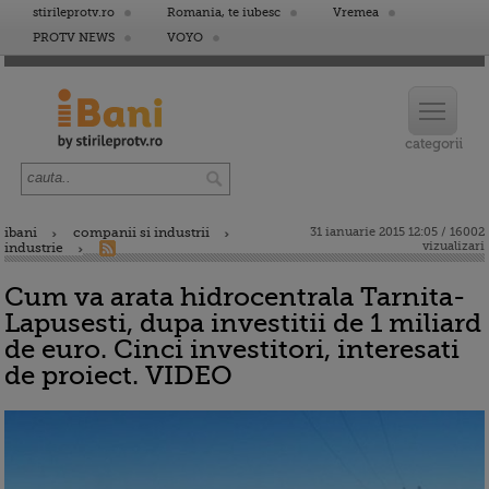
stirileprotv.ro
Romania, te iubesc
Vremea
PROTV NEWS
VOYO
ibani
companii si industrii
31 ianuarie 2015 12:05 / 16002
vizualizari
industrie
Cum va arata hidrocentrala Tarnita-
Lapusesti, dupa investitii de 1 miliard
de euro. Cinci investitori, interesati
de proiect. VIDEO