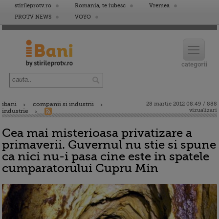
stirileprotv.ro
Romania, te iubesc
Vremea
PROTV NEWS
VOYO
ibani
companii si industrii
28 martie 2012 08:49 / 888
vizualizari
industrie
Cea mai misterioasa privatizare a
primaverii. Guvernul nu stie si spune
ca nici nu-i pasa cine este in spatele
cumparatorului Cupru Min