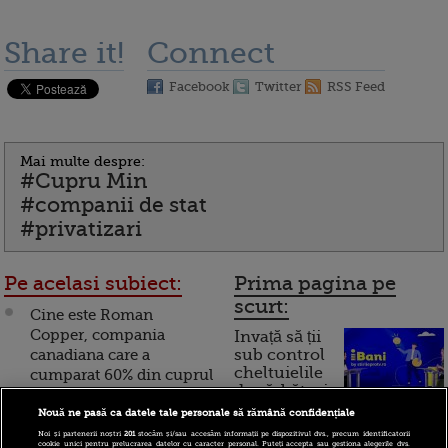
Share it!
Connect
Facebook
Twitter
RSS Feed
Mai multe despre:
#Cupru Min
#companii de stat
#privatizari
Pe acelasi subiect:
Prima pagina pe
scurt:
Cine este Roman
Copper, compania
Invață să ții
canadiana care a
sub control
cheltuielile
cumparat 60% din cuprul
de sărbători.
Romaniei, cu 200 mil.
Cum
euro
Nouă ne pasă ca datele tale personale să rămână confidențiale
Noi și partenerii noștri
201
stocăm și/sau accesăm informații pe dispozitivul dvs., precum identificatorii
funcționează cardul de
cookie unici pentru prelucrarea datelor cu caracter personal. Puteți accepta sau gestiona alegerile dvs.