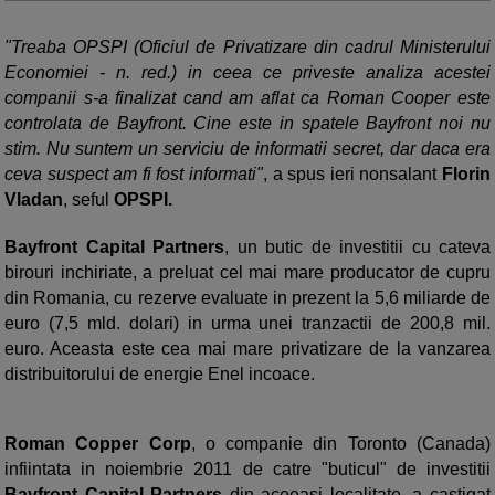
"Treaba OPSPI (Oficiul de Privatizare din cadrul Ministerului
Economiei - n. red.) in ceea ce priveste analiza aces­tei
companii s-a finalizat cand am aflat ca Roman Cooper este
controlata de Bayfront. Cine este in spatele Bayfront noi nu
stim. Nu suntem un serviciu de informatii secret, dar daca era
ceva suspect am fi fost informati"
, a spus ieri nonsalant
Florin
Vladan
, seful
OPSPI.
Bayfront Capital Partners
, un butic de investitii cu cateva
birouri inchiriate, a preluat cel mai mare producator de cupru
din Romania, cu rezerve evaluate in prezent la 5,6 miliarde de
euro (7,5 mld. dolari) in urma unei tranzactii de 200,8 mil.
euro. Aceasta este cea mai mare privatizare de la vanzarea
distribuitorului de energie Enel incoace.
Roman Copper Corp
, o companie din Toronto (Canada)
infiintata in noiembrie 2011 de catre "buticul" de investitii
Bayfront Capital Partners
din aceeasi localitate, a castigat