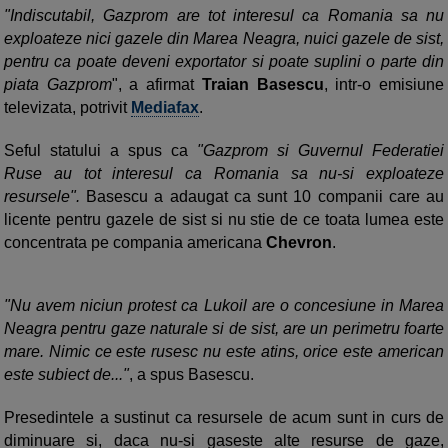
"Indiscutabil, Gazprom are tot interesul ca Romania sa nu
exploateze nici gazele din Marea Neagra, nuici gazele de sist,
pentru ca poate deveni exportator si poate suplini o parte din
piata Gazprom
", a afirmat
Traian Basescu
, intr-o emisiune
televizata, potrivit
Mediafax
.
Seful statului a spus ca
"Gazprom si Guvernul Federatiei
Ruse au tot interesul ca Romania sa nu-si exploateze
resursele".
Basescu a adaugat ca sunt 10 companii care au
licente pentru gazele de sist si nu stie de ce toata lumea este
concentrata pe compania americana
Chevron
.
"Nu avem niciun protest ca Lukoil are o concesiune in Marea
Neagra pentru gaze naturale si de sist, are un perimetru foarte
mare. Nimic ce este rusesc nu este atins, orice este american
este subiect de..."
, a spus Basescu.
Presedintele a sustinut ca resursele de acum sunt in curs de
diminuare si, daca nu-si gaseste alte resurse de gaze,