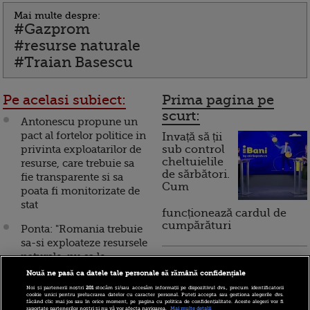
Mai multe despre:
#Gazprom
#resurse naturale
#Traian Basescu
Pe acelasi subiect:
Prima pagina pe
scurt:
Antonescu propune un
pact al fortelor politice in
Invață să ții
privinta exploatarilor de
sub control
cheltuielile
resurse, care trebuie sa
de sărbători.
fie transparente si sa
Cum
poata fi monitorizate de
stat
funcționează cardul de
cumpărături
Ponta: "Romania trebuie
sa-si exploateze resursele
naturale, nu sa le
Incont , site-ul Știrile Pro
blocheze"
Nouă ne pasă ca datele tale personale să rămână confidențiale
TV de informații
Noi și partenerii noștri
201
stocăm și/sau accesăm informații pe dispozitivul dvs., precum identificatorii
economice și educație
OMV ar putea construi
cookie unici pentru prelucrarea datelor cu caracter personal. Puteți accepta sau gestiona alegerile dvs.
financiară, a devenit iBani
făcând clic mai jos sau în orice moment, pe pagina cu politica de confidențialitate. Aceste alegeri vor fi
propriul gazoduct, in
raportate partenerilor noștri și nu vă vor afecta navigarea.
Mai multe detalii