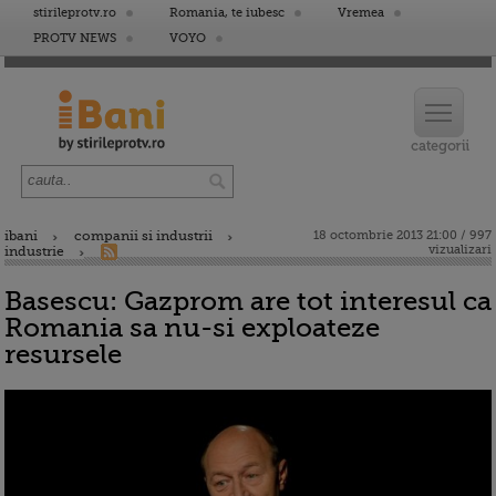
stirileprotv.ro
Romania, te iubesc
Vremea
PROTV NEWS
VOYO
ibani
companii si industrii
18 octombrie 2013 21:00 / 997
vizualizari
industrie
Basescu: Gazprom are tot interesul ca
Romania sa nu-si exploateze
resursele