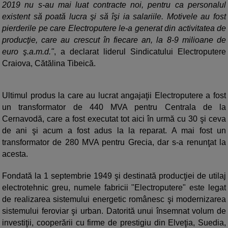
2019 nu s-au mai luat contracte noi, pentru ca personalul
existent să poată lucra şi să îşi ia salariile. Motivele au fost
pierderile pe care Electroputere le-a generat din activitatea de
producţie, care au crescut în fiecare an, la 8-9 milioane de
euro ş.a.m.d."
, a declarat liderul Sindicatului Electroputere
Craiova, Cătălina Tibeică.
Ultimul produs la care au lucrat angajaţii Electroputere a fost
un transformator de 440 MVA pentru Centrala de la
Cernavodă, care a fost executat tot aici în urmă cu 30 şi ceva
de ani şi acum a fost adus la la reparat. A mai fost un
transformator de 280 MVA pentru Grecia, dar s-a renunţat la
acesta.
Fondată la 1 septembrie 1949 şi destinată producţiei de utilaj
electrotehnic greu, numele fabricii "Electroputere" este legat
de realizarea sistemului energetic românesc şi modernizarea
sistemului feroviar şi urban. Datorită unui însemnat volum de
investiţii, cooperării cu firme de prestigiu din Elveţia, Suedia,