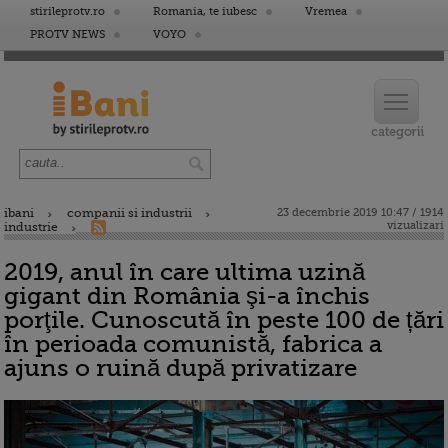
stirileprotv.ro
Romania, te iubesc
Vremea
PROTV NEWS
VOYO
ibani
companii si industrii
23 decembrie 2019 10:47 / 1914
vizualizari
industrie
2019, anul în care ultima uzină
gigant din România şi-a închis
porţile. Cunoscută în peste 100 de țări
în perioada comunistă, fabrica a
ajuns o ruină după privatizare