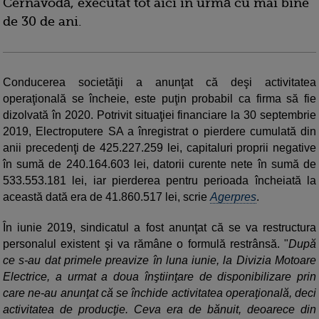
Cernavodă, executat tot aici în urmă cu mai bine
de 30 de ani.
Conducerea societăţii a anunţat că deşi activitatea
operaţională se încheie, este puţin probabil ca firma să fie
dizolvată în 2020. Potrivit situaţiei financiare la 30 septembrie
2019, Electroputere SA a înregistrat o pierdere cumulată din
anii precedenţi de 425.227.259 lei, capitaluri proprii negative
în sumă de 240.164.603 lei, datorii curente nete în sumă de
533.553.181 lei, iar pierderea pentru perioada încheiată la
această dată era de 41.860.517 lei, scrie
Agerpres
.
În iunie 2019, sindicatul a fost anunţat că se va restructura
personalul existent şi va rămâne o formulă restrânsă. "
După
ce s-au dat primele preavize în luna iunie, la Divizia Motoare
Electrice, a urmat a doua înştiinţare de disponibilizare prin
care ne-au anunţat că se închide activitatea operaţională, deci
activitatea de producţie. Ceva era de bănuit, deoarece din