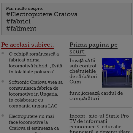
Mai multe despre:
#Electroputere Craiova
#fabrici
#faliment
Pe acelasi subiect:
Prima pagina pe
scurt:
O echipă românească a
fabricat prima
Invață să ții
locomotivă hibrid: „Evită
sub control
cheltuielile
în totalitate poluarea”
de sărbători.
Cum
Softronic Craiova vrea sa
construiasca fabrica de
funcționează cardul de
locomotive in Ungaria,
cumpărături
in colaborare cu
compania ungara LAC
Incont , site-ul Știrile Pro
Electroputere nu mai
TV de informații
face locomotive la
economice și educație
Craiova si estimeaza ca
financiară, a devenit iBani