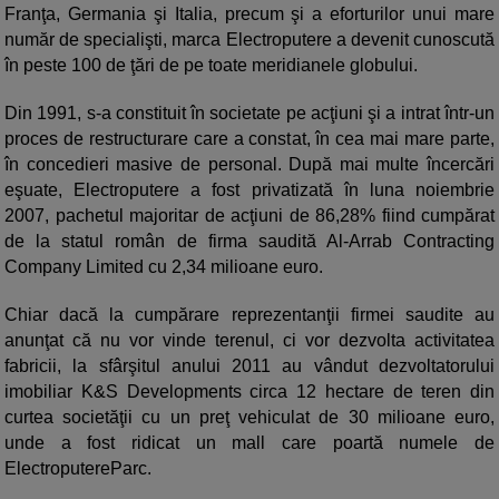
Franţa, Germania şi Italia, precum şi a eforturilor unui mare
număr de specialişti, marca Electroputere a devenit cunoscută
în peste 100 de ţări de pe toate meridianele globului.
Din 1991, s-a constituit în societate pe acţiuni şi a intrat într-un
proces de restructurare care a constat, în cea mai mare parte,
în concedieri masive de personal. După mai multe încercări
eşuate, Electroputere a fost privatizată în luna noiembrie
2007, pachetul majoritar de acţiuni de 86,28% fiind cumpărat
de la statul român de firma saudită Al-Arrab Contracting
Company Limited cu 2,34 milioane euro.
Chiar dacă la cumpărare reprezentanţii firmei saudite au
anunţat că nu vor vinde terenul, ci vor dezvolta activitatea
fabricii, la sfârşitul anului 2011 au vândut dezvoltatorului
imobiliar K&S Developments circa 12 hectare de teren din
curtea societăţii cu un preţ vehiculat de 30 milioane euro,
unde a fost ridicat un mall care poartă numele de
ElectroputereParc.