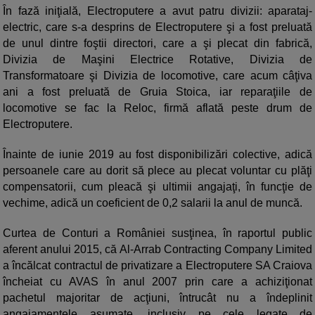
În fază iniţială, Electroputere a avut patru divizii: aparataj-
electric, care s-a desprins de Electroputere şi a fost preluată
de unul dintre foştii directori, care a şi plecat din fabrică,
Divizia de Maşini Electrice Rotative, Divizia de
Transformatoare şi Divizia de locomotive, care acum câţiva
ani a fost preluată de Gruia Stoica, iar reparaţiile de
locomotive se fac la Reloc, firmă aflată peste drum de
Electroputere.
Înainte de iunie 2019 au fost disponibilizări colective, adică
persoanele care au dorit să plece au plecat voluntar cu plăţi
compensatorii, cum pleacă şi ultimii angajaţi, în funcţie de
vechime, adică un coeficient de 0,2 salarii la anul de muncă.
Curtea de Conturi a României susţinea, în raportul public
aferent anului 2015, că Al-Arrab Contracting Company Limited
a încălcat contractul de privatizare a Electroputere SA Craiova
încheiat cu AVAS în anul 2007 prin care a achiziţionat
pachetul majoritar de acţiuni, întrucât nu a îndeplinit
angajamentele asumate, inclusiv pe cele legate de