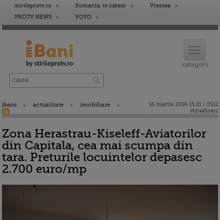
stirileprotv.ro
Romania, te iubesc
Vremea
PROTV NEWS
VOYO
ibani
actualitate
imobiliare
16 martie 2016 15:21 / 1522
vizualizari
Zona Herastrau-Kiseleff-Aviatorilor
din Capitala, cea mai scumpa din
tara. Preturile locuintelor depasesc
2.700 euro/mp