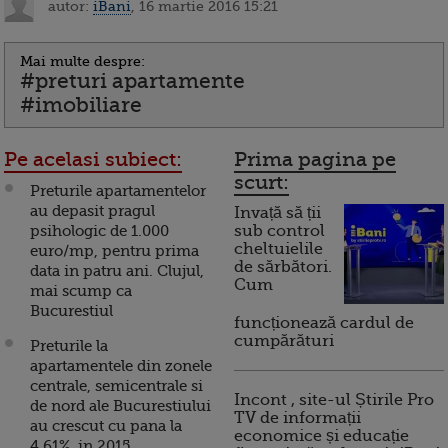
autor:
iBani
, 16 martie 2016 15:21
Mai multe despre:
#preturi apartamente
#imobiliare
Pe acelasi subiect:
Prima pagina pe
scurt:
Preturile apartamentelor
au depasit pragul
Invață să ții
psihologic de 1.000
sub control
cheltuielile
euro/mp, pentru prima
de sărbători.
data in patru ani. Clujul,
Cum
mai scump ca
Bucurestiul
funcționează cardul de
cumpărături
Preturile la
apartamentele din zonele
centrale, semicentrale si
Incont , site-ul Știrile Pro
de nord ale Bucurestiului
TV de informații
au crescut cu pana la
economice și educație
4,61%, in 2015