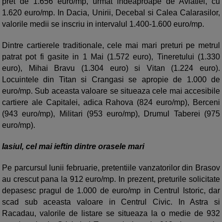
pret de 1.656 euro/mp, urmat indeaproape de Aviatiei, cu
1.620 euro/mp. In Dacia, Unirii, Decebal si Calea Calarasilor,
valorile medii se inscriu in intervalul 1.400-1.600 euro/mp.
Dintre cartierele traditionale, cele mai mari preturi pe metrul
patrat pot fi gasite in 1 Mai (1.572 euro), Tineretului (1.330
euro), Mihai Bravu (1.304 euro) si Vitan (1.224 euro).
Locuintele din Titan si Crangasi se apropie de 1.000 de
euro/mp. Sub aceasta valoare se situeaza cele mai accesibile
cartiere ale Capitalei, adica Rahova (824 euro/mp), Berceni
(943 euro/mp), Militari (953 euro/mp), Drumul Taberei (975
euro/mp).
Iasiul, cel mai ieftin dintre orasele mari
Pe parcursul lunii februarie, pretentiile vanzatorilor din Brasov
au crescut pana la 912 euro/mp. In prezent, preturile solicitate
depasesc pragul de 1.000 de euro/mp in Centrul Istoric, dar
scad sub aceasta valoare in Centrul Civic. In Astra si
Racadau, valorile de listare se situeaza la o medie de 932