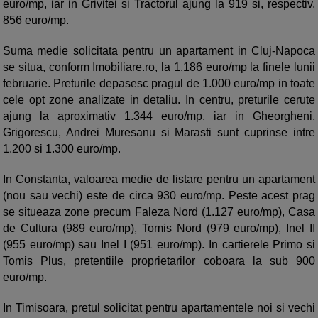
euro/mp, iar in Grivitei si Tractorul ajung la 919 si, respectiv,
856 euro/mp.
Suma medie solicitata pentru un apartament in Cluj-Napoca
se situa, conform Imobiliare.ro, la 1.186 euro/mp la finele lunii
februarie. Preturile depasesc pragul de 1.000 euro/mp in toate
cele opt zone analizate in detaliu. In centru, preturile cerute
ajung la aproximativ 1.344 euro/mp, iar in Gheorgheni,
Grigorescu, Andrei Muresanu si Marasti sunt cuprinse intre
1.200 si 1.300 euro/mp.
In Constanta, valoarea medie de listare pentru un apartament
(nou sau vechi) este de circa 930 euro/mp. Peste acest prag
se situeaza zone precum Faleza Nord (1.127 euro/mp), Casa
de Cultura (989 euro/mp), Tomis Nord (979 euro/mp), Inel II
(955 euro/mp) sau Inel I (951 euro/mp). In cartierele Primo si
Tomis Plus, pretentiile proprietarilor coboara la sub 900
euro/mp.
In Timisoara, pretul solicitat pentru apartamentele noi si vechi