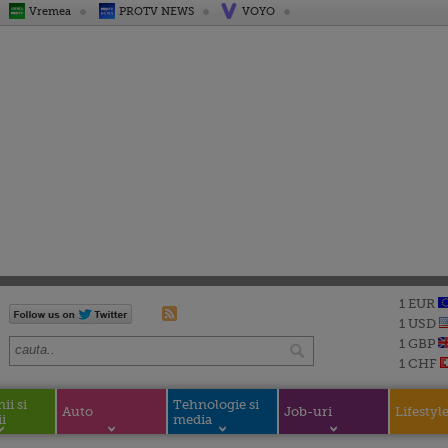
Vremea
PROTV NEWS
VOYO
1 EUR
1 USD
1 GBP
1 CHF
i si
Tehnologie si
Auto
Job-uri
Lifestyl
i
media