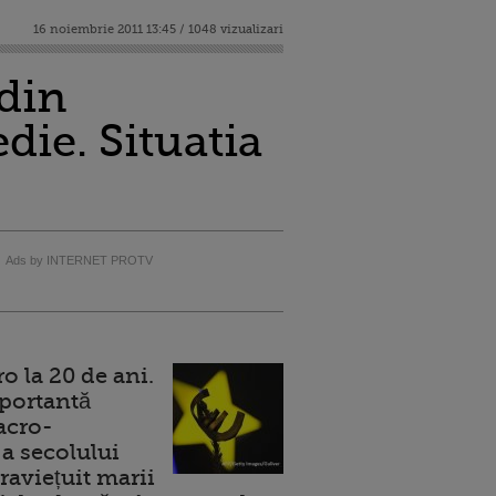
16 noiembrie 2011 13:45 / 1048 vizualizari
 din
die. Situatia
Ads by INTERNET PROTV
 la 20 de ani.
portantă
acro-
a secolului
raviețuit marii