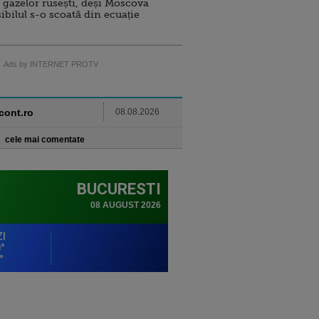
 gazelor rusești, deși Moscova
sibilul s-o scoată din ecuație
Ads by INTERNET PROTV
ncont.ro
08.08.2026
cele mai comentate