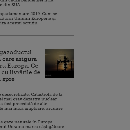
 din cauza pandemiei încă
ve din SUA
roparlamentare 2019: Cum se
cătorii Uniunii Europene și
iza acestui scrutin
 gazoductul
 care asigura
ru Europa. Ce
cu livrările de
i spre
esecretizate: Catastrofa de la
el mai grav dezastru nuclear
 a fost precedată de alte
de mai mică amploare, ascunse
e gaze naturale în Europa.
nit Ucraina marea câștigătoare