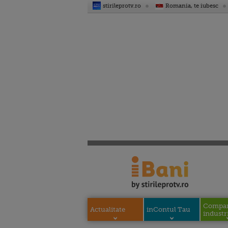
stirileprotv.ro
Romania, te iubesc
Compani
Actualitate
inContul Tau
industri