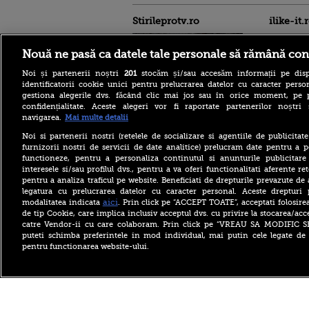
Stirileprotv.ro
ilike-it.
Nouă ne pasă ca datele tale personale să rămână con
Noi și partenerii noștri
201
stocăm și/sau accesăm informații pe disp
identificatorii cookie unici pentru prelucrarea datelor cu caracter person
gestiona alegerile dvs. făcând clic mai jos sau în orice moment, pe 
confidențialitate. Aceste alegeri vor fi raportate partenerilor noștr
Intervenție dificilă în
navigarea.
Mai multe detalii
Bucegi. Doi alpiniști au
rămas blocați în peretele
Noi si partenerii nostri (retelele de socializare si agentiile de publicita
Văii Albe. Nu se poate
furnizorii nostri de servicii de date analitice) prelucram date pentru a p
interveni cu elicopterul
functioneze, pentru a personaliza continutul si anunturile publicitare
interesele si/sau profilul dvs., pentru a va oferi functionalitati aferente ret
Zelenski: Ucraina are un
pentru a analiza traficul pe website. Beneficiati de drepturile prevazute de
acord cu SUA pentru
furnizarea lunară de rachete
legatura cu prelucrarea datelor cu caracter personal. Aceste drepturi 
Patriot, dar acestea nu sunt
aici
modalitatea indicata
. Prin click pe “ACCEPT TOATE”, acceptati folosire
suficiente
de tip Cookie, care implica inclusiv acceptul dvs. cu privire la stocarea/acc
catre Vendor-ii cu care colaboram. Prin click pe “VREAU SA MODIFIC 
Concesie importantă făcută
puteti schimba preferintele in mod individual, mai putin cele legate de 
de Ucraina după
pentru functionarea website-ului.
negocierile cu SUA. Ce nave
şi infrastructuri din Marea
Neagră nu va mai ataca
Copyright ©