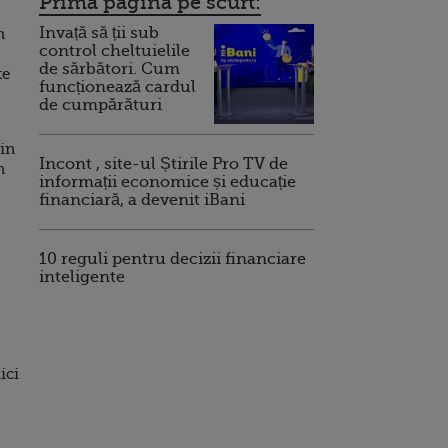
Prima pagina pe scurt:
Invață să ții sub
n
control cheltuielile
de sărbători. Cum
te
funcționează cardul
de cumpărături
din
Incont , site-ul Știrile Pro TV de
n
informații economice și educație
financiară, a devenit iBani
10 reguli pentru decizii financiare
inteligente
ici