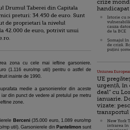
crize mondi
rul Drumul Taberei din Capitala
handicapat 
 mici preturi: 34.450 de euro. Sunt
Istorie cu 
vulnerabilă
 de proprietari la nivelul
cauza dator
la 42.000 de euro, potrivit unui
de la BCE
e.ro.
Șomajul în 
de criză. R
puțini șom
ea zona cu cele mai ieftine garsoniere.
uro (1.116 euro/mp util) pentru o astfel de
Uniunea Europea
ruit inainte de 1990.
UE pregăte
urgență, în
suprafata medie a garsonierelor din aceste
deal” cu Lo
 iar din punct de vedere al pretulul pe metru
ianuarie. 
ieftine zone.
vizate: pesc
transportul 
ierele
Berceni
(35.000 euro, 1.089 euro/mp
New York T
intrarea în
o/mp util). Garsonierele din
Pantelimon
sunt