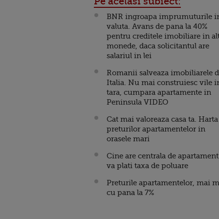
Pe acelasi subiect:
BNR ingroapa imprumuturile i
valuta. Avans de pana la 40%
pentru creditele imobiliare in al
monede, daca solicitantul are
salariul in lei
Romanii salveaza imobiliarele 
Italia. Nu mai construiesc vile i
tara, cumpara apartamente in
Peninsula VIDEO
Cat mai valoreaza casa ta. Harta
preturilor apartamentelor in
orasele mari
Cine are centrala de apartament
va plati taxa de poluare
Preturile apartamentelor, mai m
cu pana la 7%