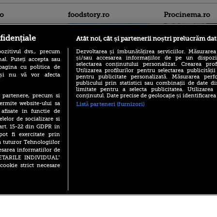
ro
foodstory.ro
Procinema.ro
fidențiale
Atât noi, cât și partenerii noștri prelucrăm dat
ozitivul dvs., precum
Dezvoltarea și îmbunătățirea serviciilor. Măsurarea
și/sau accesarea informațiilor de pe un dispoziti
al. Puteți accepta sau
selectarea conținutului personalizat. Crearea prof
pagina cu politica de
Utilizarea profilurilor pentru selectarea publicității
i și nu vă vor afecta
pentru publicitate personalizată. Măsurarea perfo
publicului prin statistici sau combinații de date di
(P) Descoperă Lumea
Nikolaj Coster-Wa
limitate pentru a selecta publicitatea. Utilizarea
Evenimentelor din România
Urzeala Tronurilor
conținutul. Date precise de geolocație și identificarea
te partenere, precum si
cu Transilvania Events!
Annabelle Wallis,
ermite website-ului sa
Listă parteneri (furnizori)
lui Sebastian Stan,
(P) Raku, gaming intens și o
 afisate in functie de
prinși într-o curs
pauză binemeritată cu...
elelor de socializare si
pizza Guseppe
 art. 15-22 din GDPR in
Emoții intense pe
Sebastian Stan! Iub
pot fi exercitate prin
(P) Poți folosi bonurile de
Annabelle, l-a făcu
a tuturor Tehnologiilor
masă pentru a comanda
mâncare acasă? Lista
esarea informatiilor de
Din 14 septembrie
aplicațiilor care le acceptă
SETARILE INDIVIDUAL”
Popescu revine în 
cookie strict necesare
principal la Pro T
 2026 PRO TV S.R.L |
Politica de Cookie
|
Politica Confidential