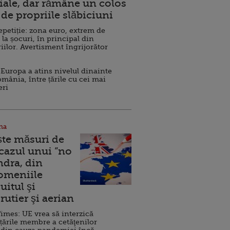
ale, dar rămâne un colos
de propriile slăbiciuni
repetiție: zona euro, extrem de
 la șocuri, în principal din
iilor. Avertisment îngrijorător
Europa a atins nivelul dinainte
omânia, între țările cu cei mai
eri
na
ște măsuri de
 cazul unui ”no
ndra, din
Domeniile
uitul şi
rutier şi aerian
imes: UE vrea să interzică
 țările membre a cetăţenilor