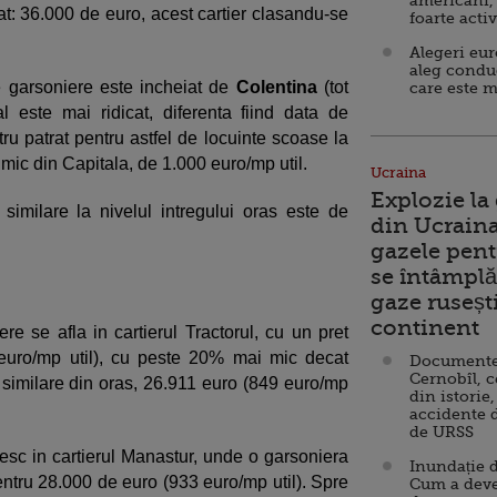
americani,
at: 36.000 de euro, acest cartier clasandu-se
foarte acti
Alegeri eu
aleg condu
ne garsoniere este incheiat de
Colentina
(tot
care este m
al este mai ridicat, diferenta fiind data de
ru patrat pentru astfel de locuinte scoase la
 mic din Capitala, de 1.000 euro/mp util.
Ucraina
Explozie la
 similare la nivelul intregului oras este de
din Ucraina
gazele pent
se întâmplă 
gaze ruseșt
continent
re se afla in cartierul Tractorul, cu un pret
euro/mp util), cu peste 20% mai mic decat
Documente d
Cernobîl, c
e similare din oras, 26.911 euro (849 euro/mp
din istorie,
accidente 
de URSS
esc in cartierul Manastur, unde o garsoniera
Inundație d
tru 28.000 de euro (933 euro/mp util). Spre
Cum a deve