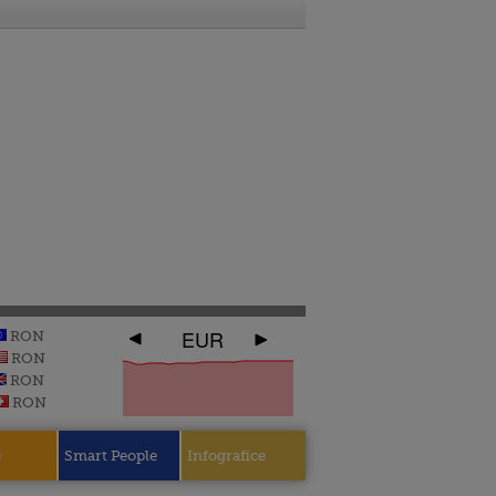
EUR
RON
RON
RON
RON
e
Smart People
Infografice