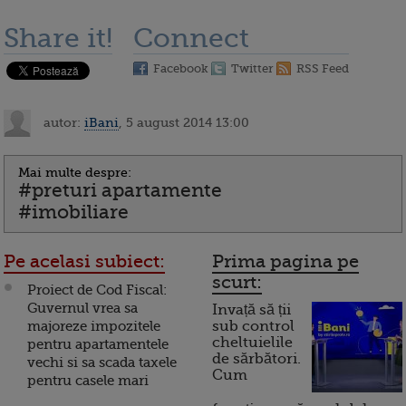
Share it!
Connect
Facebook
Twitter
RSS Feed
autor:
iBani
, 5 august 2014 13:00
Mai multe despre:
#preturi apartamente
#imobiliare
Pe acelasi subiect:
Prima pagina pe
scurt:
Proiect de Cod Fiscal:
Guvernul vrea sa
Invață să ții
majoreze impozitele
sub control
cheltuielile
pentru apartamentele
de sărbători.
vechi si sa scada taxele
Cum
pentru casele mari