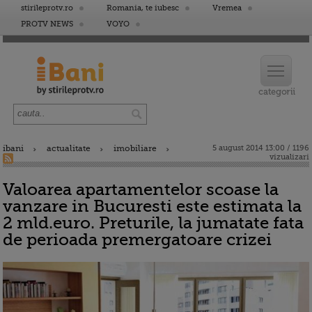
stirileprotv.ro
Romania, te iubesc
Vremea
PROTV NEWS
VOYO
ibani
actualitate
imobiliare
5 august 2014 13:00 / 1196
vizualizari
Valoarea apartamentelor scoase la
vanzare in Bucuresti este estimata la
2 mld.euro. Preturile, la jumatate fata
de perioada premergatoare crizei