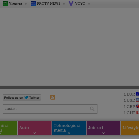
Vremea
PROTV NEWS
VOYO
1 EUR
1 USD
1 GBP
1 CHF
i si
Tehnologie si
Auto
Job-uri
Lifestyl
i
media