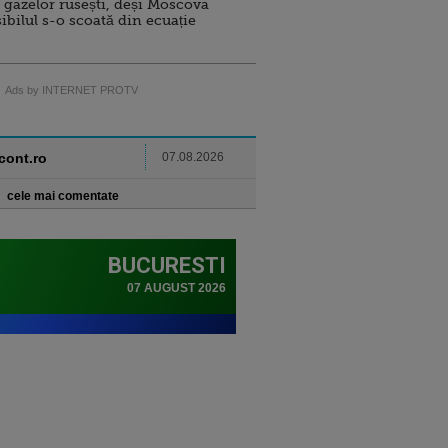
 gazelor rusești, deși Moscova
sibilul s-o scoată din ecuație
Ads by INTERNET PROTV
ncont.ro
07.08.2026
cele mai comentate