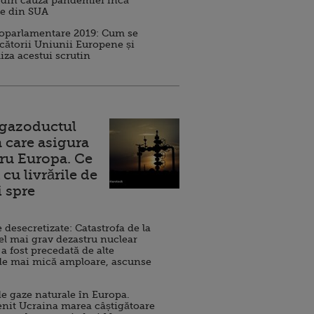
 din cauza pandemiei încă
ve din SUA
roparlamentare 2019: Cum se
cătorii Uniunii Europene și
iza acestui scrutin
 gazoductul
 care asigura
ru Europa. Ce
cu livrările de
i spre
esecretizate: Catastrofa de la
el mai grav dezastru nuclear
 a fost precedată de alte
de mai mică amploare, ascunse
e gaze naturale în Europa.
nit Ucraina marea câștigătoare