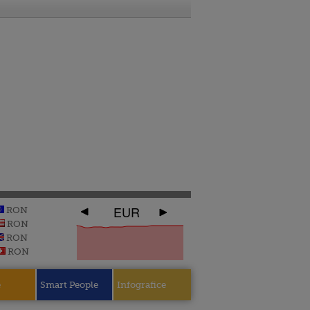
EUR
RON
RON
RON
RON
e
Smart People
Infografice