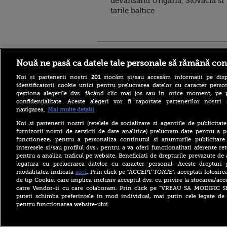
devansand Ungaria, Slovacia si
tarile baltice
Stirileprotv.ro
ilike-it.
Nouă ne pasă ca datele tale personale să rămână con
Noi și partenerii noștri
201
stocăm și/sau accesăm informații pe disp
identificatorii cookie unici pentru prelucrarea datelor cu caracter person
gestiona alegerile dvs. făcând clic mai jos sau în orice moment, pe 
confidențialitate. Aceste alegeri vor fi raportate partenerilor noștr
navigarea.
Mai multe detalii
Reacția MAE după ce o
româncă a fost arestată în
Noi si partenerii nostri (retelele de socializare si agentiile de publicita
Germania pentru spionaj în
furnizorii nostri de servicii de date analitice) prelucram date pentru a p
favoarea Rusiei
functioneze, pentru a personaliza continutul si anunturile publicitare
interesele si/sau profilul dvs., pentru a va oferi functionalitati aferente ret
Alerta West Nile: două
pentru a analiza traficul pe website. Beneficiati de drepturile prevazute de
persoane au murit, iar
legatura cu prelucrarea datelor cu caracter personal. Aceste drepturi 
numărul cazurilor a ajuns la
10. Măsurile de protecție
aici
modalitatea indicata
. Prin click pe “ACCEPT TOATE”, acceptati folosire
împotriva țânțarilor
de tip Cookie, care implica inclusiv acceptul dvs. cu privire la stocarea/acc
catre Vendor-ii cu care colaboram. Prin click pe “VREAU SA MODIFIC 
Ce le-a spus Donald Trump
puteti schimba preferintele in mod individual, mai putin cele legate de 
donatorilor despre
pentru functionarea website-ului.
succesorul său pentru
alegerile din 2028. Pe cine a
ales între Rubio și Vance