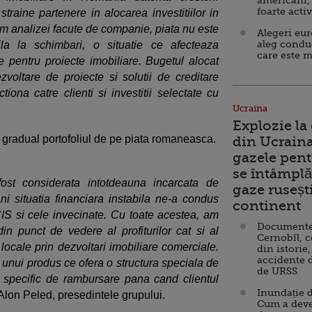
americani,
foarte acti
 straine partenere in alocarea investitiilor in
rm analizei facute de companie, piata nu este
Alegeri eu
aleg condu
ila la schimbari, o situatie ce afecteaza
care este m
re pentru proiecte imobiliare. Bugetul alocat
zvoltare de proiecte si solutii de creditare
iona catre clienti si investitii selectate cu
Ucraina
Explozie la
gradual portofoliul de pe piata romaneasca.
din Ucraina
gazele pent
se întâmplă 
ost considerata intotdeauna incarcata de
gaze ruseșt
ani situatia financiara instabila ne-a condus
continent
IS si cele invecinate. Cu toate acestea, am
Documente d
 din punct de vedere al profiturilor cat si al
Cernobîl, c
 locale prin dezvoltari imobiliare comerciale.
din istorie,
accidente 
unui produs ce ofera o structura speciala de
de URSS
s specific de rambursare pana cand clientul
Inundație d
 Alon Peled, presedintele grupului.
Cum a deve