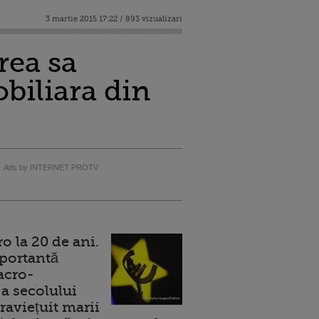
3 martie 2015 17:22 / 893 vizualizari
rea sa
obiliara din
Ads by INTERNET PROTV
 la 20 de ani.
portantă
acro-
a secolului
raviețuit marii