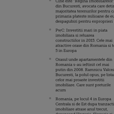
Cine este “Regina Imobiliarelor
din Bucuresti, avocata care deti
majoritatea terenurilor pentru c
primaria plateste milioane de e
despagubiri pentru exproprieri
PwC: Investitii mari in piata
imobiliara si reluarea
constructiilor in 2015. Cele mai
atractive orase din Romania si 
5 in Europa
Orasul unde apartamentele din
Romania s-au ieftinit cel mai
putin din 2008. Ramnicu Valcea
Bucuresti, la polul opus, pe lista
celor mai proaste investitii
imobiliare. Care sunt preturile
acum
Romania, pe locul 4 in Europa
Centrala si de Est dupa tranzacti
imobiliare atrase anul trecut,