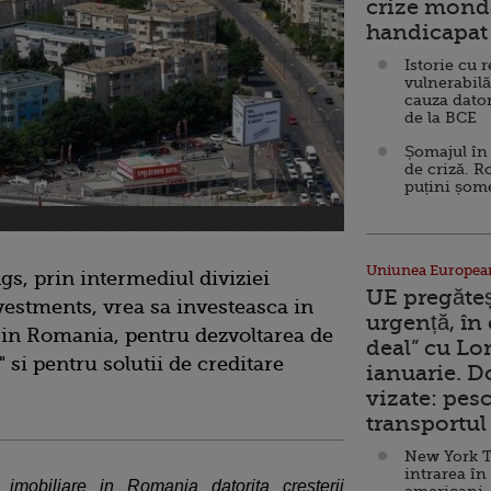
crize mondi
handicapat 
Istorie cu 
vulnerabilă
cauza dator
de la BCE
Șomajul în 
de criză. R
puțini șom
Uniunea Europea
, prin intermediul diviziei
UE pregăte
estments, vrea sa investeasca in
urgență, în
 in Romania, pentru dezvoltarea de
deal” cu Lo
" si pentru solutii de creditare
ianuarie. 
vizate: pesc
transportul 
New York T
intrarea în
 imobiliare in Romania datorita cresterii