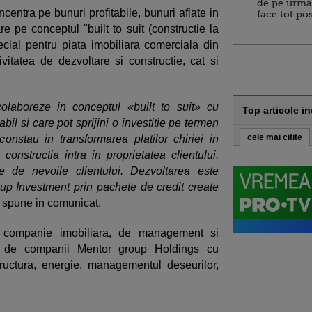
de pe urma
entra pe bunuri profitabile, bunuri aflate in
face tot po
tare pe conceptul "built to suit (constructie la
pecial pentru piata imobiliara comerciala din
vitatea de dezvoltare si constructie, cat si
olaboreze in conceptul «built to suit» cu
Top articole i
bil si care pot sprijini o investitie pe termen
cele mai citite
 constau in transformarea platilor chiriei in
nstructia intra in proprietatea clientului.
ie de nevoile clientului. Dezvoltarea este
roup Investment prin pachete de credit create
i spune in comunicat.
 companie imobiliara, de management si
ui de companii Mentor group Holdings cu
tructura, energie, managementul deseurilor,