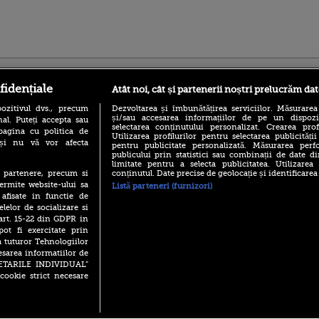
ro
foodstory.ro
Procinema.ro
fidențiale
Atât noi, cât și partenerii noștri prelucrăm dat
ozitivul dvs., precum
Dezvoltarea și îmbunătățirea serviciilor. Măsurarea
și/sau accesarea informațiilor de pe un dispoziti
al. Puteți accepta sau
selectarea conținutului personalizat. Crearea prof
pagina cu politica de
Utilizarea profilurilor pentru selectarea publicității
i și nu vă vor afecta
pentru publicitate personalizată. Măsurarea perfo
publicului prin statistici sau combinații de date di
limitate pentru a selecta publicitatea. Utilizarea
conținutul. Date precise de geolocație și identificarea
te partenere, precum si
(P) Descoperă Lumea
Emoții intense pe
ermite website-ului sa
Listă parteneri (furnizori)
Evenimentelor din România
Sebastian Stan! Iub
 afisate in functie de
cu Transilvania Events!
Annabelle, l-a făcu
elelor de socializare si
(P) Raku, gaming intens și o
 art. 15-22 din GDPR in
Din 14 septembrie
pauză binemeritată cu...
Popescu revine în 
pot fi exercitate prin
pizza Guseppe
principal la Pro T
a tuturor Tehnologiilor
(P) Poți folosi bonurile de
esarea informatiilor de
La 88 de ani și du
masă pentru a comanda
SETARILE INDIVIDUAL”
carieră fabuloasă î
mâncare acasă? Lista
cookie strict necesare
Anthony Hopkins 
aplicațiilor care le acceptă
lansează oficial î