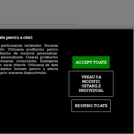
Sport.ro
ele pentru a oferi:
 performanței reclamelor. Stocarea
v. Utilizarea profilurilor pentru
ilurilor de conținut personalizat.
 personalizate. Crearea profilurilor
rmanței conținutului. Înțelegerea
ACCEPT TOATE
n surse diferite. Utilizarea de date
 datelor limitate pentru a selecta
 prin scanarea dispozitivului.
Atmosferă din altă lume la
ntru
VREAU SA
prezentarea lui Mohamed
ita lui,
MODIFIC
Salah la Trabzonspor pe
t tată!
SETARILE
Papara Park
INDIVIDUAL
, Adela
A plecat de la Manchester
rol
City pentru 50.000.000€ și a
V
semnat cu alt club din
RESPING TOATE
Premier League!
pă o
n film, Sir
După 15 ani la Fiorentina,
se
fratele lui Matteo Duțu de la
n muzică
Dinamo a semnat și el în
România!