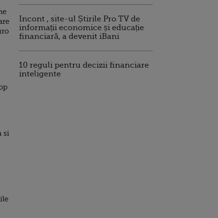
”
ne
Incont , site-ul Știrile Pro TV de
are
informații economice și educație
uro
financiară, a devenit iBani
10 reguli pentru decizii financiare
inteligente
top
 si
ile