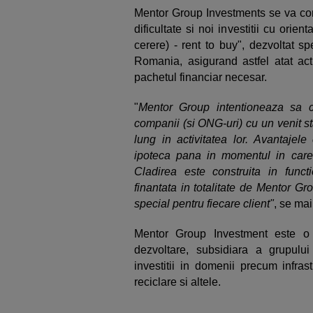
Mentor Group Investments se va conc
dificultate si noi investitii cu orien
cerere) - rent to buy", dezvoltat s
Romania, asigurand astfel atat acti
pachetul financiar necesar.
"
Mentor Group intentioneaza sa c
companii (si ONG-uri) cu un venit sta
lung in activitatea lor. Avantajele
ipoteca pana in momentul in care co
Cladirea este construita in funct
finantata in totalitate de Mentor G
special pentru fiecare client"
, se ma
Mentor Group Investment este o
dezvoltare, subsidiara a grupul
investitii in domenii precum infras
reciclare si altele.