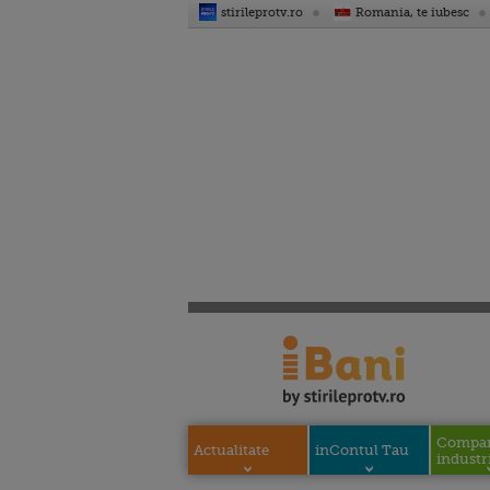
stirileprotv.ro
Romania, te iubesc
Compani
Actualitate
inContul Tau
industri