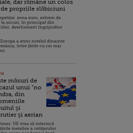
ale, dar rămâne un colos
de propriile slăbiciuni
repetiție: zona euro, extrem de
 la șocuri, în principal din
iilor. Avertisment îngrijorător
Europa a atins nivelul dinainte
omânia, între țările cu cei mai
eri
na
ște măsuri de
 cazul unui ”no
ndra, din
Domeniile
uitul şi
rutier şi aerian
imes: UE vrea să interzică
 țările membre a cetăţenilor