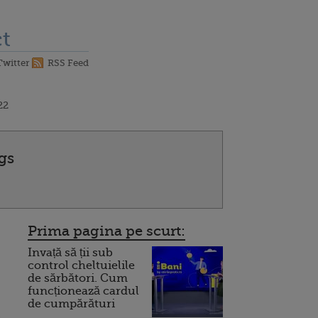
t
Twitter
RSS Feed
22
gs
Prima pagina pe scurt:
Invață să ții sub
control cheltuielile
de sărbători. Cum
funcționează cardul
de cumpărături