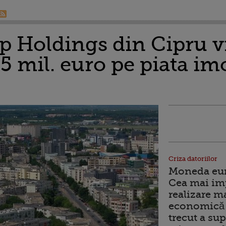
 Holdings din Cipru v
5 mil. euro pe piata im
Criza datoriilor
Moneda euro
Cea mai im
realizare m
economică 
trecut a sup