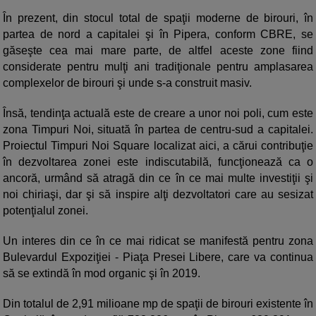
În prezent, din stocul total de spaţii moderne de birouri, în
partea de nord a capitalei şi în Pipera, conform CBRE, se
găseşte cea mai mare parte, de altfel aceste zone fiind
considerate pentru mulţi ani tradiţionale pentru amplasarea
complexelor de birouri şi unde s-a construit masiv.
Însă, tendinţa actuală este de creare a unor noi poli, cum este
zona Timpuri Noi, situată în partea de centru-sud a capitalei.
Proiectul Timpuri Noi Square localizat aici, a cărui contribuţie
în dezvoltarea zonei este indiscutabilă, funcţionează ca o
ancoră, urmând să atragă din ce în ce mai multe investiţii şi
noi chiriaşi, dar şi să inspire alţi dezvoltatori care au sesizat
potenţialul zonei.
Un interes din ce în ce mai ridicat se manifestă pentru zona
Bulevardul Expoziţiei - Piaţa Presei Libere, care va continua
să se extindă în mod organic şi în 2019.
Din totalul de 2,91 milioane mp de spaţii de birouri existente în