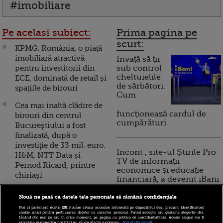
#imobiliare
Pe acelasi subiect:
Prima pagina pe
scurt:
KPMG: România, o piață
imobiliară atractivă
Invață să ții
pentru investitorii din
sub control
cheltuielile
ECE, dominată de retail și
de sărbători.
spațiile de birouri
Cum
Cea mai înaltă clădire de
funcționează cardul de
birouri din centrul
cumpărături
Bucureştiului a fost
finalizată, după o
investiţie de 33 mil. euro.
Incont , site-ul Știrile Pro
H&M, NTT Data și
TV de informații
Pernod Ricard, printre
economice și educație
chiriași
financiară, a devenit iBani
Rata de neocupare a
Nouă ne pasă ca datele tale personale să rămână confidențiale
birourilor din București,
10 reguli pentru decizii
Noi și partenerii noștri
201
stocăm și/sau accesăm informații pe dispozitivul dvs., precum identificatorii
la cel mai scăzut nivel
cookie unici pentru prelucrarea datelor cu caracter personal. Puteți accepta sau gestiona alegerile dvs.
financiare inteligente
făcând clic mai jos sau în orice moment, pe pagina cu politica de confidențialitate. Aceste alegeri vor fi
din ultimii 9 ani. Cererea
raportate partenerilor noștri și nu vă vor afecta navigarea.
Mai multe detalii