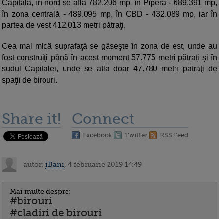
Capitală, în nord se află 782.206 mp, în Pipera - 689.391 mp,
în zona centrală - 489.095 mp, în CBD - 432.089 mp, iar în
partea de vest 412.013 metri pătraţi.
Cea mai mică suprafaţă se găseşte în zona de est, unde au
fost construiţi până în acest moment 57.775 metri pătraţi şi în
sudul Capitalei, unde se află doar 47.780 metri pătraţi de
spaţii de birouri.
Share it!
Connect
Facebook
Twitter
RSS Feed
autor:
iBani
, 4 februarie 2019 14:49
Mai multe despre:
#birouri
#cladiri de birouri