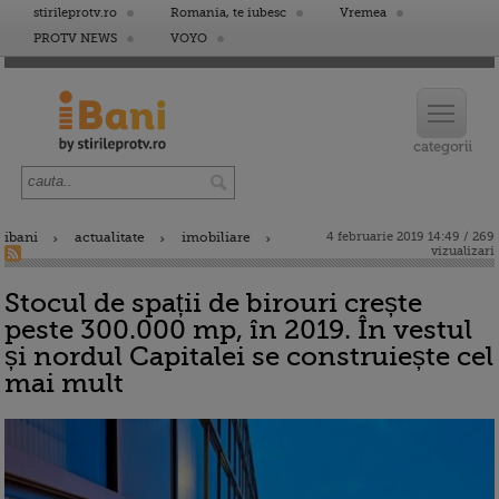
stirileprotv.ro
Romania, te iubesc
Vremea
PROTV NEWS
VOYO
ibani
actualitate
imobiliare
4 februarie 2019 14:49 / 269
vizualizari
Stocul de spații de birouri crește
peste 300.000 mp, în 2019. În vestul
și nordul Capitalei se construiește cel
mai mult