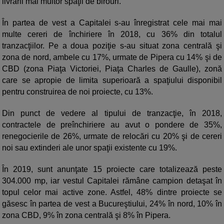
livrării mai multor spaţii de birouri.
În partea de vest a Capitalei s-au înregistrat cele mai mai
multe cereri de închiriere în 2018, cu 36% din totalul
tranzacţiilor. Pe a doua poziţie s-au situat zona centrală şi
zona de nord, ambele cu 17%, urmate de Pipera cu 14% şi de
CBD (zona Piaţa Victoriei, Piaţa Charles de Gaulle), zonă
care se apropie de limita superioară a spaţiului disponibil
pentru construirea de noi proiecte, cu 13%.
Din punct de vedere al tipului de tranzacţie, în 2018,
contractele de preînchiriere au avut o pondere de 35%,
renegocierile de 26%, urmate de relocări cu 20% şi de cereri
noi sau extinderi ale unor spaţii existente cu 19%.
În 2019, sunt anunţate 15 proiecte care totalizează peste
304.000 mp, iar vestul Capitalei rămâne campion detaşat în
topul celor mai active zone. Astfel, 48% dintre proiecte se
găsesc în partea de vest a Bucureştiului, 24% în nord, 10% în
zona CBD, 9% în zona centrală şi 8% în Pipera.