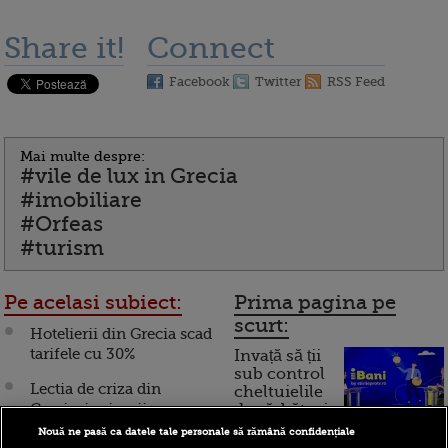
Share it!
Connect
Facebook
Twitter
RSS Feed
Mai multe despre:
#vile de lux in Grecia
#imobiliare
#Orfeas
#turism
Pe acelasi subiect:
Prima pagina pe
scurt:
Hotelierii din Grecia scad
tarifele cu 30%
Invață să ții
sub control
Lectia de criza din
cheltuielile
Grecia: inginerii
de sărbători.
Cum
financiare cu final
Nouă ne pasă ca datele tale personale să rămână confidențiale