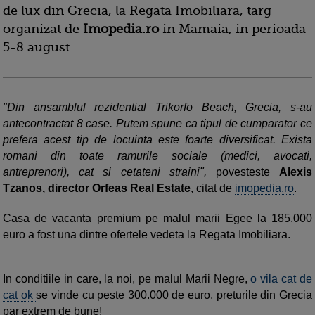
de lux din Grecia, la Regata Imobiliara, targ
organizat de
Imopedia.ro
in Mamaia, in perioada
5-8 august.
"Din ansamblul rezidential Trikorfo Beach, Grecia, s-au
antecontractat 8 case. Putem spune ca tipul de cumparator ce
prefera acest tip de locuinta este foarte diversificat. Exista
romani din toate ramurile sociale (medici, avocati,
antreprenori), cat si cetateni straini",
povesteste
Alexis
Tzanos, director Orfeas Real Estate
, citat de
imopedia.ro
.
Casa de vacanta premium pe malul marii Egee la 185.000
euro a fost una dintre ofertele vedeta la Regata Imobiliara.
In conditiile in care, la noi, pe malul Marii Negre,
o vila cat de
cat ok
se vinde cu peste 300.000 de euro, preturile din Grecia
par extrem de bune!