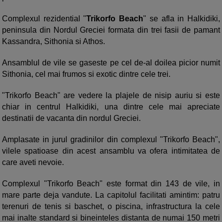
Complexul rezidential "
Trikorfo Beach
" se afla in Halkidiki,
peninsula din Nordul Greciei formata din trei fasii de pamant
Kassandra, Sithonia si Athos.
Ansamblul de vile se gaseste pe cel de-al doilea picior numit
Sithonia, cel mai frumos si exotic dintre cele trei.
"Trikorfo Beach" are vedere la plajele de nisip auriu si este
chiar in centrul Halkidiki, una dintre cele mai apreciate
destinatii de vacanta din nordul Greciei.
Amplasate in jurul gradinilor din complexul "Trikorfo Beach",
vilele spatioase din acest ansamblu va ofera intimitatea de
care aveti nevoie.
Complexul "Trikorfo Beach" este format din 143 de vile, in
mare parte deja vandute. La capitolul facilitati amintim: patru
terenuri de tenis si baschet, o piscina, infrastructura la cele
mai inalte standard si bineinteles distanta de numai 150 metri