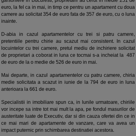
garsoniere in Bucuresti, proprietarii au cerut in medie 251 de
euro, la fel ca in mai, in timp ce pentru un apartament cu doua
camere au solicitat 354 de euro fata de 357 de euro, cu o luna
inainte.
D-abia in cazul apartamentelor cu trei si patru camere,
pretentiile pentru chirie au scazut mai consistent. In cazul
locuintelor cu trei camere, pretul mediu de inchiriere solicitat
de proprietari a coborat in luna ce tocmai s-a incheiat la 487
de euro de la o medie de 526 de euro in mai.
Mai departe, in cazul apartamentelor cu patru camere, chiria
medie solicitata a scazut in iunie de la 794 de euro in luna
anterioara la 661 de euro.
Specialistii in imobiliare spun ca, in lunile urmatoare, chiriile
vor incepe sa intre tot mai mult la apa, pe fondul masurilor de
austeritate luate de Executiv, dar si din cauza ofertei din ce in
ce mai mari de apartamente de vanzare, care va avea un
impact puternic prin schimbarea destinatiei acestora.