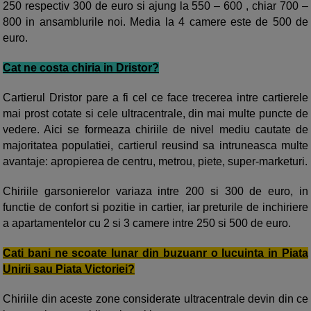
250 respectiv 300 de euro si ajung la 550 – 600 , chiar 700 –
800 in ansamblurile noi. Media la 4 camere este de 500 de
euro.
Cat ne costa chiria in Dristor?
Cartierul Dristor pare a fi cel ce face trecerea intre cartierele
mai prost cotate si cele ultracentrale, din mai multe puncte de
vedere. Aici se formeaza chiriile de nivel mediu cautate de
majoritatea populatiei, cartierul reusind sa intruneasca multe
avantaje: apropierea de centru, metrou, piete, super-marketuri.
Chiriile garsonierelor variaza intre 200 si 300 de euro, in
functie de confort si pozitie in cartier, iar preturile de inchiriere
a apartamentelor cu 2 si 3 camere intre 250 si 500 de euro.
Cati bani ne scoate lunar din buzuanr o lucuinta in Piata
Unirii sau Piata Victoriei?
Chiriile din aceste zone considerate ultracentrale devin din ce