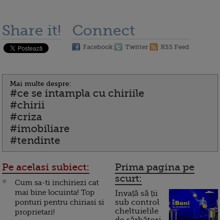
Share it!
Connect
Facebook
Twitter
RSS Feed
Mai multe despre:
#ce se intampla cu chiriile
#chirii
#criza
#imobiliare
#tendinte
Pe acelasi subiect:
Prima pagina pe
scurt:
Cum sa-ti inchiriezi cat
mai bine locuinta! Top
Invață să ții
ponturi pentru chiriasi si
sub control
cheltuielile
proprietari!