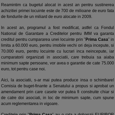
Reamintim ca bugetul alocat in acest an pentru sustinerea
achizitiei primei locuinte este de 700 de milioane de euro fata
de fondurile de un miliard de euro alocate in 2009.
In acest an, programul a fost modificat, astfel ca Fondul
National de Garantare a Creditelor pentru IMM va garanta
creditul pentru cumpararea unei locuinte prin "
Prima Casa
" in
limita a 60.000 euro, pentru imobile vechi ori deja incepute, si
70.000 euro, pentru locuinte cu lucrari inca neincepute, iar
cumparatorii organizati in asociatii, care trebuia sa aiaba
minimum sapte persoane, vor avea o garantie de cate 75.000
euro, tot pentru case noi.
Aici, la asociatii, s-ar mai putea produce insa o schimbare!
Comisia de buget-finante a Senatului a propus si aprobat un
amendament prin care casele vor putea fi construite chiar si
de catre doi asociati, in loc de minimum sapte, cum spune
acum reglementarea in vigoare.
Creditele prin "
Prima Casa
" au o rata a dobanzii EURIBOR