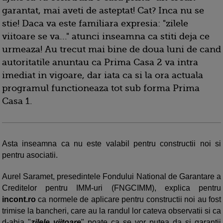
garantat, mai aveti de asteptat! Cat? Inca nu se
stie! Daca va este familiara expresia: "zilele
viitoare se va..." atunci inseamna ca stiti deja ce
urmeaza! Au trecut mai bine de doua luni de cand
autoritatile anuntau ca Prima Casa 2 va intra
imediat in vigoare, dar iata ca si la ora actuala
programul functioneaza tot sub forma Prima
Casa 1.
Asta inseamna ca nu este valabil pentru constructii noi si
pentru asociatii.
Aurel Saramet, presedintele Fondului National de Garantare a
Creditelor pentru IMM-uri (FNGCIMM), explica pentru
incont.ro
ca normele de aplicare pentru constructii noi au fost
trimise la bancheri, care au la randul lor cateva observatii si ca
d-abia "
zilele viitoare
" poate ca se vor putea da si garantii