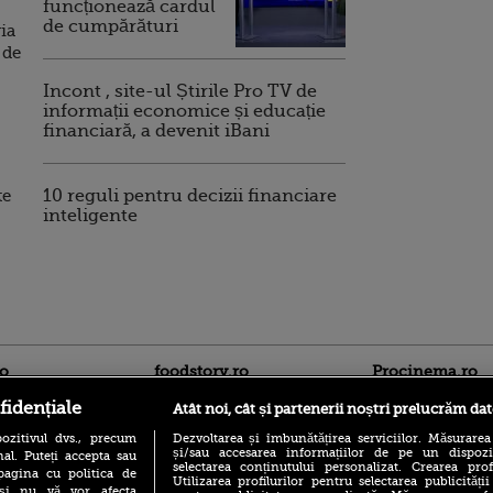
funcționează cardul
de cumpărături
ia
 de
Incont , site-ul Știrile Pro TV de
informații economice și educație
financiară, a devenit iBani
te
10 reguli pentru decizii financiare
inteligente
ro
foodstory.ro
Procinema.ro
fidențiale
Atât noi, cât și partenerii noștri prelucrăm dat
ozitivul dvs., precum
Dezvoltarea și îmbunătățirea serviciilor. Măsurarea
și/sau accesarea informațiilor de pe un dispoziti
al. Puteți accepta sau
selectarea conținutului personalizat. Crearea prof
pagina cu politica de
Utilizarea profilurilor pentru selectarea publicității
i și nu vă vor afecta