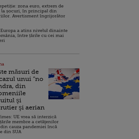
repetiție: zona euro, extrem de
 la șocuri, în principal din
iilor. Avertisment îngrijorător
Europa a atins nivelul dinainte
omânia, între țările cu cei mai
eri
na
ște măsuri de
 cazul unui ”no
ndra, din
Domeniile
uitul şi
rutier şi aerian
imes: UE vrea să interzică
 țările membre a cetăţenilor
 din cauza pandemiei încă
ve din SUA