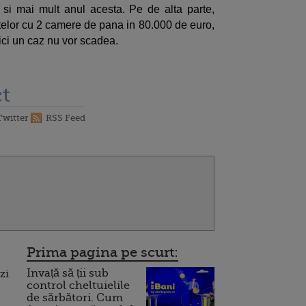
 si mai mult anul acesta. Pe de alta parte,
ntelor cu 2 camere de pana in 80.000 de euro,
 nici un caz nu vor scadea.
t
Twitter
RSS Feed
Prima pagina pe scurt:
Invață să ții sub
zi
control cheltuielile
de sărbători. Cum