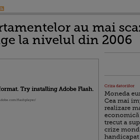
rtamentelor au mai sca
ge la nivelul din 2006
Criza datoriilor
ormat. Try installing Adobe Flash.
Moneda euro
Cea mai im
.adobe.com/flashplayer/
realizare m
economică 
trecut a sup
crize mondi
handicapat 