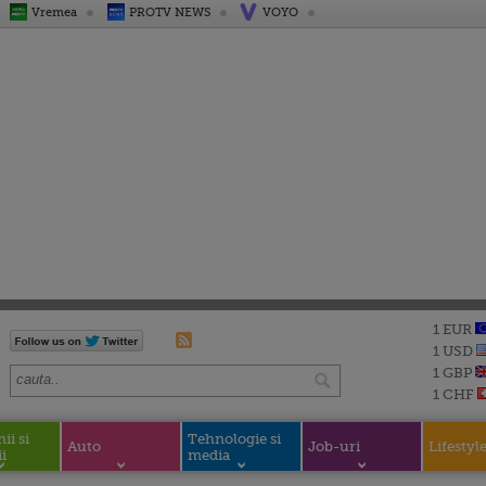
Vremea
PROTV NEWS
VOYO
1 EUR
1 USD
1 GBP
1 CHF
i si
Tehnologie si
Auto
Job-uri
Lifestyl
i
media