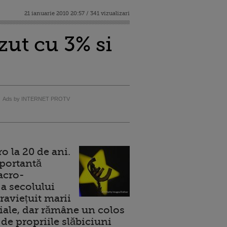
21 ianuarie 2010 20:57 / 341 vizualizari
zut cu 3% si
Ads by INTERNET PROTV
 la 20 de ani.
portantă
acro-
a secolului
raviețuit marii
ale, dar rămâne un colos
de propriile slăbiciuni