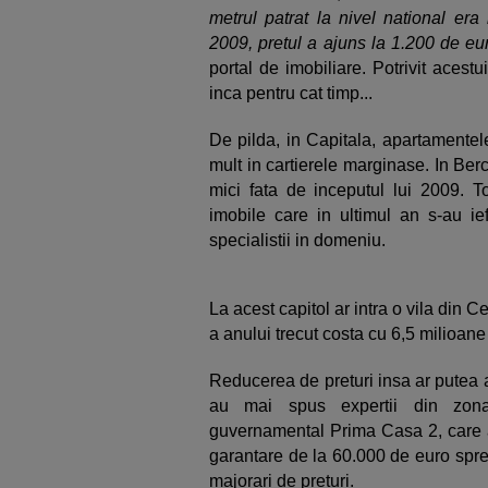
metrul patrat la nivel national er
2009, pretul a ajuns la 1.200 de eur
portal de imobiliare. Potrivit acest
inca pentru cat timp...
De pilda, in Capitala, apartamentele
mult in cartierele marginase. In Ber
mici fata de inceputul lui 2009. T
imobile care in ultimul an s-au ie
specialistii in domeniu.
La acest capitol ar intra o vila din 
a anului trecut costa cu 6,5 milioane
Reducerea de preturi insa ar putea av
au mai spus expertii din zona 
guvernamental Prima Casa 2, care 
garantare de la 60.000 de euro spre
majorari de preturi.