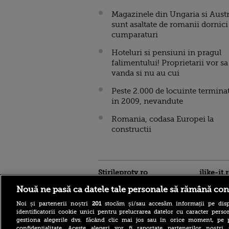
Magazinele din Ungaria si Austr
sunt asaltate de romanii dornici
cumparaturi
Hoteluri si pensiuni in pragul
falimentului! Proprietarii vor sa
vanda si nu au cui
Peste 2.000 de locuinte termina
in 2009, nevandute
Romania, codasa Europei la
constructii
Stirileprotv.ro
ilike-it.
Nouă ne pasă ca datele tale personale să rămână con
Noi și partenerii noștri
201
stocăm și/sau accesăm informații pe disp
identificatorii cookie unici pentru prelucrarea datelor cu caracter person
gestiona alegerile dvs. făcând clic mai jos sau în orice moment, pe 
confidențialitate. Aceste alegeri vor fi raportate partenerilor noștr