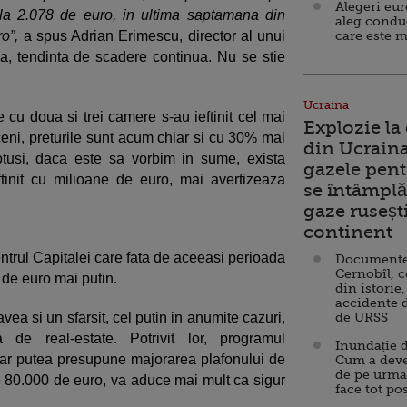
Alegeri eu
a la 2.078 de euro, in ultima saptamana din
aleg condu
o”,
a spus Adrian Erimescu, director al unui
care este m
uia, tendinta de scadere continua. Nu se stie
Ucraina
 cu doua si trei camere s-au ieftinit cel mai
Explozie la
ceni, preturile sunt acum chiar si cu 30% mai
din Ucraina
otusi, daca este sa vorbim in sume, exista
gazele pent
ftinit cu milioane de euro, mai avertizeaza
se întâmplă 
gaze ruseșt
continent
Centrul Capitalei care fata de aceeasi perioada
Documente d
Cernobîl, c
 de euro mai putin.
din istorie,
accidente 
ea si un sfarsit, cel putin in anumite cazuri,
de URSS
de real-estate. Potrivit lor, programul
Inundație d
ar putea presupune majorarea plafonului de
Cum a deve
de pe urma
 80.000 de euro, va aduce mai mult ca sigur
face tot po