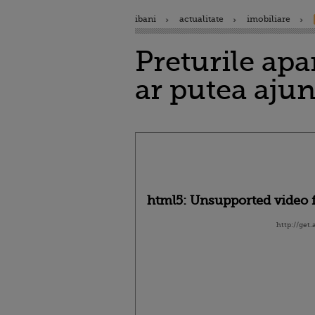
ibani
actualitate
imobiliare
Preturile apa
ar putea ajun
html5: Unsupported video f
http://get