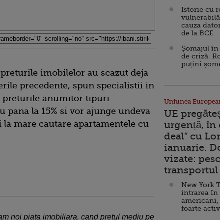
Istorie cu 
vulnerabilă
cauza dator
de la BCE
Șomajul în 
de criză. R
puțini șom
returile imobilelor au scazut deja
rile precedente, spun specialistii in
 preturile anumitor tipuri
Uniunea Europea
cu pana la 15% si vor ajunge undeva
UE pregăte
 fi la mare cautare apartamentele cu
urgență, în
deal” cu Lo
ianuarie. 
vizate: pesc
transportul 
New York T
intrarea în
americani,
foarte acti
am noi piata imobiliara, cand pretul mediu pe