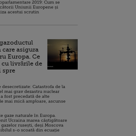
roparlamentare 2019: Cum se
cătorii Uniunii Europene și
iza acestui scrutin
 gazoductul
 care asigura
ru Europa. Ce
cu livrările de
i spre
esecretizate: Catastrofa de la
el mai grav dezastru nuclear
 a fost precedată de alte
de mai mică amploare, ascunse
e gaze naturale în Europa.
nit Ucraina marea câștigătoare
 gazelor rusești, deși Moscova
sibilul s-o scoată din ecuație