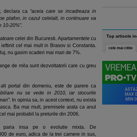
ar, declara ca
“aceia care se incadreaza in
pe plafon, in cazul celelalt, in continuare va
e 10-20%”.
Top articole i
anatoare celei din Bucuresti. Apartamentele cu
 ieftinit cel mai mult in Brasov si Constanta.
cele mai citite
 Cluj, nu gasim scaderi mai mari de 7%.
lange de mila sunt dezvoltatorii care cu greu
alt portal din domeniu, este de parere ca
obiliare nu se vede in 2010, iar stocurile
mari”.
In opinia sa, in acest context, nu exista
easca. Ba mai mult, premisele arata ca anul
el mai probabil la preturile din 2006.
 ar paria insa pe o evolutie mixta. De
00 de euro, adica de la trei camere in sus,