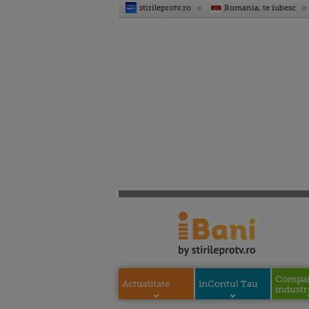
stirileprotv.ro
Romania, te iubesc
Compani
Actualitate
inContul Tau
industri