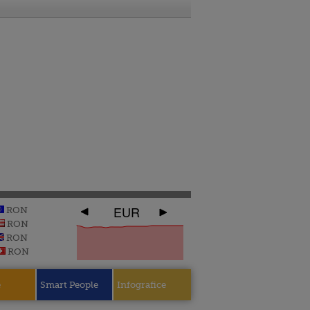
EUR
RON
RON
RON
RON
e
Smart People
Infografice