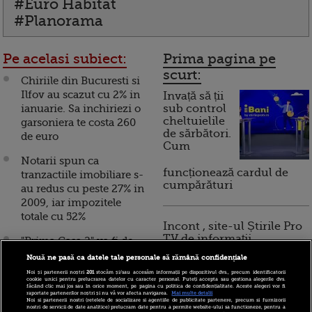
#Euro Habitat
#Planorama
Pe acelasi subiect:
Prima pagina pe
scurt:
Chiriile din Bucuresti si
Ilfov au scazut cu 2% in
Invață să ții
ianuarie. Sa inchiriezi o
sub control
cheltuielile
garsoniera te costa 260
de sărbători.
de euro
Cum
Notarii spun ca
funcționează cardul de
tranzactiile imobiliare s-
cumpărături
au redus cu peste 27% in
2009, iar impozitele
totale cu 52%
Incont , site-ul Știrile Pro
TV de informații
"Prima Casa 2" va fi de
economice și educație
peste 70.000 de euro, iar
Nouă ne pasă ca datele tale personale să rămână confidențiale
financiară, a devenit iBani
BNR decide azi daca
Noi și partenerii noștri
201
stocăm și/sau accesăm informații pe dispozitivul dvs., precum identificatorii
cookie unici pentru prelucrarea datelor cu caracter personal. Puteți accepta sau gestiona alegerile dvs.
impinge de la spate
făcând clic mai jos sau în orice moment, pe pagina cu politica de confidențialitate. Aceste alegeri vor fi
raportate partenerilor noștri și nu vă vor afecta navigarea.
Mai multe detalii
creditarea
Noi si partenerii nostri (retelele de socializare si agentiile de publicitate partenere, precum si furnizorii
10 reguli pentru decizii
nostri de servicii de date analitice) prelucram date pentru a permite website-ului sa functioneze, pentru a