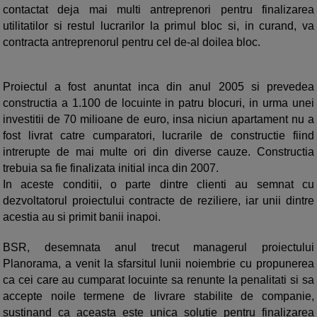
contactat deja mai multi antreprenori pentru finalizarea
utilitatilor si restul lucrarilor la primul bloc si, in curand, va
contracta antreprenorul pentru cel de-al doilea bloc.
Proiectul a fost anuntat inca din anul 2005 si prevedea
constructia a 1.100 de locuinte in patru blocuri, in urma unei
investitii de 70 milioane de euro, insa niciun apartament nu a
fost livrat catre cumparatori, lucrarile de constructie fiind
intrerupte de mai multe ori din diverse cauze. Constructia
trebuia sa fie finalizata initial inca din 2007.
In aceste conditii, o parte dintre clienti au semnat cu
dezvoltatorul proiectului contracte de reziliere, iar unii dintre
acestia au si primit banii inapoi.
BSR, desemnata anul trecut managerul proiectului
Planorama, a venit la sfarsitul lunii noiembrie cu propunerea
ca cei care au cumparat locuinte sa renunte la penalitati si sa
accepte noile termene de livrare stabilite de companie,
sustinand ca aceasta este unica solutie pentru finalizarea