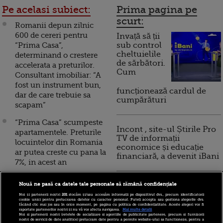
Pe acelasi subiect:
Prima pagina pe
scurt:
Romanii depun zilnic
600 de cereri pentru
Invață să ții
“Prima Casa”,
sub control
cheltuielile
determinand o crestere
de sărbători.
accelerata a preturilor.
Cum
Consultant imobiliar: “A
fost un instrument bun,
funcționează cardul de
dar de care trebuie sa
cumpărături
scapam”
“Prima Casa” scumpeste
Incont , site-ul Știrile Pro
apartamentele. Preturile
TV de informații
locuintelor din Romania
economice și educație
ar putea creste cu pana la
financiară, a devenit iBani
7%, in acest an
In chirie sau credit la
Nouă ne pasă ca datele tale personale să rămână confidențiale
10 reguli pentru decizii
banca? Chiriile sunt cu
financiare inteligente
Noi și partenerii noștri
201
stocăm și/sau accesăm informații pe dispozitivul dvs., precum identificatorii
20% mai mari decat ratele
cookie unici pentru prelucrarea datelor cu caracter personal. Puteți accepta sau gestiona alegerile dvs.
făcând clic mai jos sau în orice moment, pe pagina cu politica de confidențialitate. Aceste alegeri vor fi
lunare la un credit
raportate partenerilor noștri și nu vă vor afecta navigarea.
Mai multe detalii
Noi si partenerii nostri (retelele de socializare si agentiile de publicitate partenere, precum si furnizorii
“Prima Casa”. Cel mai
nostri de servicii de date analitice) prelucram date pentru a permite website-ului sa functioneze, pentru a