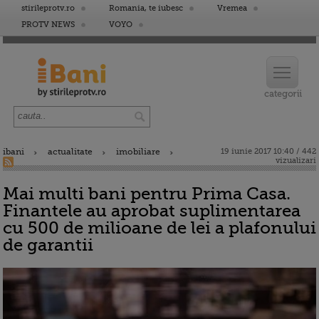
stirileprotv.ro
Romania, te iubesc
Vremea
PROTV NEWS
VOYO
ibani
actualitate
imobiliare
19 iunie 2017 10:40 / 442
vizualizari
Mai multi bani pentru Prima Casa.
Finantele au aprobat suplimentarea
cu 500 de milioane de lei a plafonului
de garantii